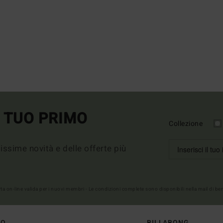
L TUO PRIMO
Collezione
imissime novità e delle offerte più
erta on-line valida per i nuovi membri - Le condizioni complete sono disponibili nella mail di b
TO
BILLABONG