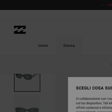
Salta
DO
alle
informazioni
sul
prodotto
Uomo
Donna
SCEGLI COSA SUC
In collaborazione con i no
sul tuo dispositivo. Tali i
offrirti contenuti e inform