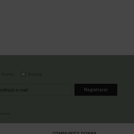
Uomo
Donna
Registrarsi
envenuto
COMMUNITY DONNA