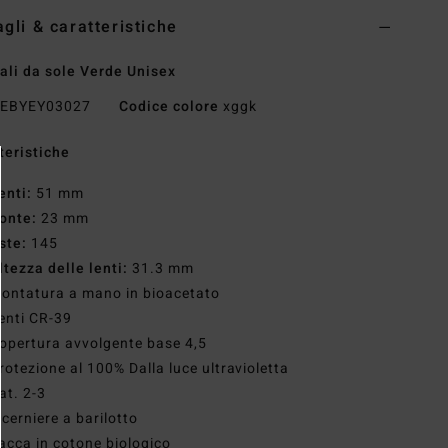
agli & caratteristiche
ali da sole Verde Unisex
EBYEY03027
Codice colore
xggk
teristiche
enti:
51 mm
onte:
23 mm
ste:
145
ltezza delle lenti:
31.3 mm
ontatura a mano in bioacetato
enti CR-39
opertura avvolgente base 4,5
rotezione al 100% Dalla luce ultravioletta
at. 2-3
 cerniere a barilotto
acca in cotone biologico