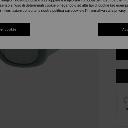
meglio il nostro pubblico o sviluppare e migliorare i prodotti dei nostri partner. P
senso all’uso di determinati cookie o negandolo ad altri tipi di cookie (ad esempi
Color
ori informazioni consulta la nostra
politica sui cookie
e
l'informativa sulla privacy
.
ei cookie
Acc