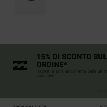
15% DI SCONTO SU
ORDINE*
Iscriviti e sarai al corrente delle ult
esclusive.
(*) Off
TROVA UN NEGOZIO
AIU