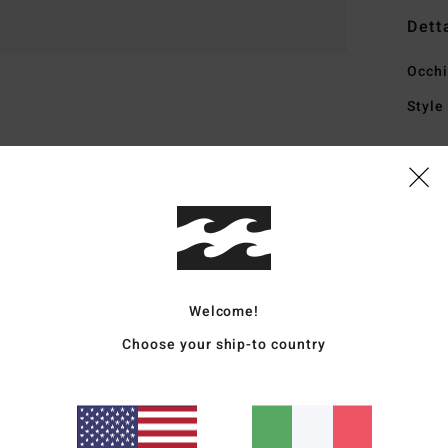
Dett
Occhi
Style
Carat
L
P
A
A
M
Welcome!
L
Choose your ship-to country
C
P
C
5
S