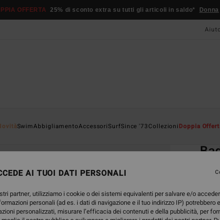
PPIA OFFERTA
25% di sconto extra su tutti gli articoli in saldo*
Donna
Aiut
Home
Novità
Swim
Abbigliamento
Accessori
Surf
Since '73
Collezioni
Doppia Offert
EC
Ba
Occhia
CEDE AI TUOI DATI PERSONALI
C
ECO-B
stri partner, utilizziamo i cookie o dei sistemi equivalenti per salvare e/o accede
59,
nformazioni personali (ad es. i dati di navigazione e il tuo indirizzo IP) potrebbero e
azioni personalizzati, misurare l’efficacia dei contenuti e della pubblicità, per fo