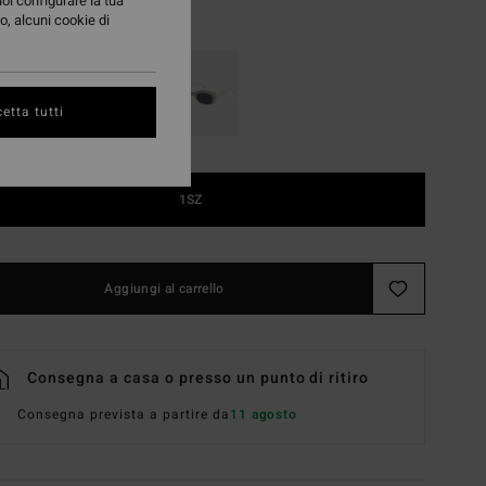
uoi configurare la tua
o, alcuni cookie di
Shiny Mint/green
i
etta tutti
1SZ
Aggiungi al carrello
Consegna a casa o presso un punto di ritiro
Consegna prevista a partire da
11 agosto