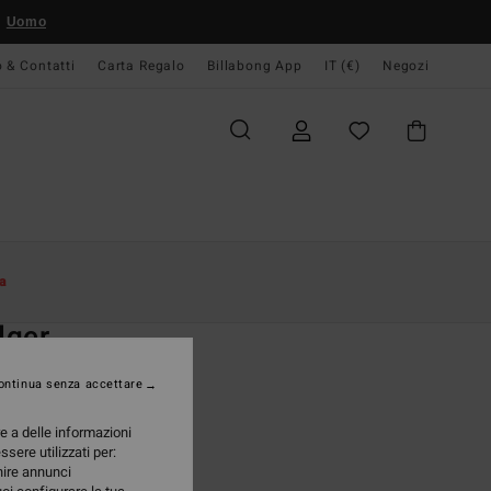
Uomo
o & Contatti
Carta Regalo
Billabong App
IT (€)
Negozi
Donna
Accessori
Occhiali Da Sole
a
O
dger
li da sole Verde Unisex
ontinua senza accettare
ONUS
re a delle informazioni
95 €
ssere utilizzati per:
rnire annunci