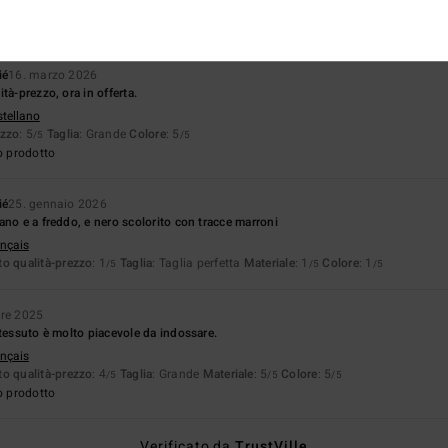
ié
16. marzo 2026
tà-prezzo, ora in offerta.
stellano
ezzo
: 5
Taglia
: Grande
Colore
: 5
/5
/5
o prodotto
ié
25. gennaio 2026
ano e a freddo, e nero scolorito con tracce marroni
ançais
o qualità-prezzo
: 1
Taglia
: Taglia perfetta
Materiale
: 1
Colore
: 1
/5
/5
/5
bre 2025
 tessuto è molto piacevole da indossare.
ançais
o qualità-prezzo
: 4
Taglia
: Grande
Materiale
: 5
Colore
: 5
/5
/5
/5
o prodotto
Verificato da
TrustVille