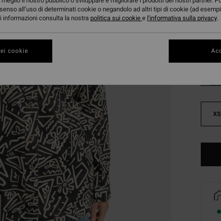
meglio il nostro pubblico o sviluppare e migliorare i prodotti dei nostri partner. P
DOPPI
senso all’uso di determinati cookie o negandolo ad altri tipi di cookie (ad esempi
ori informazioni consulta la nostra
politica sui cookie
e
l'informativa sulla privacy
.
Color
ei cookie
Acc
XS