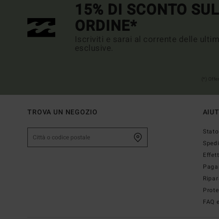
15% DI SCONTO SU
ORDINE*
Iscriviti e sarai al corrente delle ult
esclusive.
(*) Off
TROVA UN NEGOZIO
AIU
Stato
Sped
Effet
Paga
Ripar
Prote
FAQ e