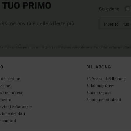
L TUO PRIMO
Collezione
imissime novità e delle offerte più
erta on-line valida per i nuovi membri - Le condizioni complete sono disponibili nella mail di b
TO
BILLABONG
 dell’ordine
50 Years of Billabong
izione
Billabong Crew
tuare un reso
Buono regalo
mento
Sconti per studenti
azioni e Garanzie
zione dei dati
 contatti