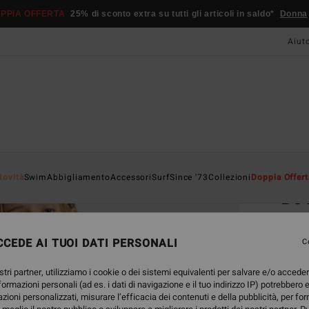
PPIA OFFERTA
25% di sconto extra su tutti gli articoli in saldo*
Donna
Aiut
Home
Novità
Swim
Abbigliamento
Accessori
Surf
Since '73
Collezioni
Doppia Offert
Be
Camic
CEDE AI TUOI DATI PERSONALI
3.7
C
69,95
stri partner, utilizziamo i cookie o dei sistemi equivalenti per salvare e/o accede
26,
nformazioni personali (ad es. i dati di navigazione e il tuo indirizzo IP) potrebbero e
azioni personalizzati, misurare l’efficacia dei contenuti e della pubblicità, per fo
OFFER