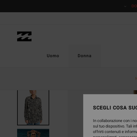
Salta
DO
alle
informazioni
sul
prodotto
Uomo
Donna
SCEGLI COSA SUC
In collaborazione con i no
sul tuo dispositivo. Tali i
offrirti contenuti e inform