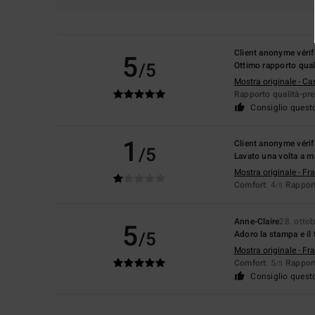
Client anonyme vérif
5
/5
Ottimo rapporto quali
Mostra originale - Ca
Rapporto qualità-pr
Consiglio quest
1
Client anonyme vérif
/5
Lavato una volta a m
Mostra originale - Fr
Comfort
: 4
Rapport
/5
Anne-Claire
28. otto
5
/5
Adoro la stampa e il
Mostra originale - Fr
Comfort
: 5
Rapport
/5
Consiglio quest