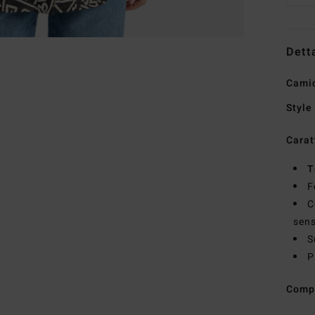
Dett
Camic
Style
Carat
T
F
C
sens
S
P
Comp