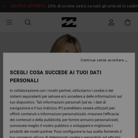
Salta
DOPPIA OFFERTA
25% di sconto extra su tutti gli articoli in saldo*
alle
informazioni
sul
prodotto
Continua senza accettare
SCEGLI COSA SUCCEDE AI TUOI DATI
PERSONALI
In collaborazione con i nostri partner, utilizziamo i cookie o dei
sistemi equivalenti per salvare e/o accedere a delle informazioni sul
tuo dispositivo. Tali informazioni personali (ad es. i dati di
navigazione e il tuo indirizzo IP) potrebbero essere utilizzati per:
offrirti contenuti e informazioni personalizzati, misurare l’efficacia
dei contenuti e della pubblicità, per fornire annunci personalizzati,
conoscere meglio il nostro pubblico o sviluppare e migliorare i
prodotti dei nostri partner. Puoi configurare la tua scelta fornendo il
tuo consenso all’uso di determinati cookie o negandolo ad altri tipi