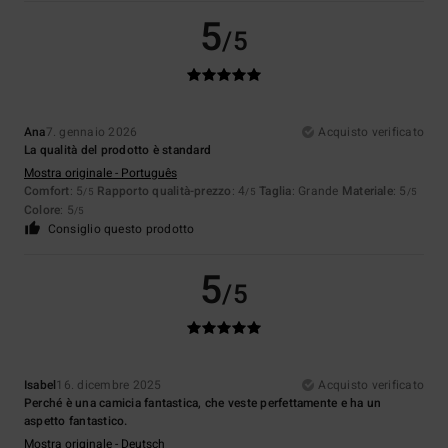
5
/5
Ana
7. gennaio 2026
Acquisto verificato
La qualità del prodotto è standard
Mostra originale - Português
Comfort
: 5
Rapporto qualità-prezzo
: 4
Taglia
: Grande
Materiale
: 5
/5
/5
/5
Colore
: 5
/5
Consiglio questo prodotto
5
/5
Isabel
16. dicembre 2025
Acquisto verificato
Perché è una camicia fantastica, che veste perfettamente e ha un
aspetto fantastico.
Mostra originale - Deutsch