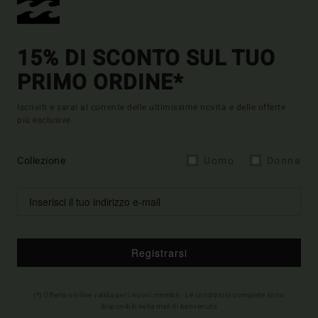
15% DI SCONTO SUL TUO
PRIMO ORDINE*
Iscriviti e sarai al corrente delle ultimissime novità e delle offerte
più esclusive.
Collezione
Uomo
Donna
Registrarsi
(*) Offerta on-line valida per i nuovi membri - Le condizioni complete sono
disponibili nella mail di benvenuto