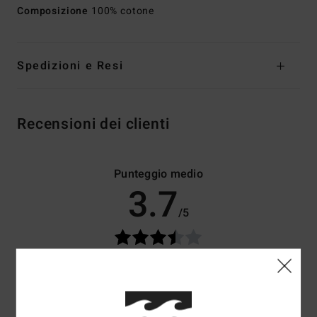
Composizione
100% cotone
Spedizioni e Resi
Recensioni dei clienti
Punteggio medio
3.7
/5
basato su
3 recensioni verificate
dal dicembre 2025
Il 67% dei nostri clienti consiglia questo prodotto
Comfort
Rapporto qualità-prezzo