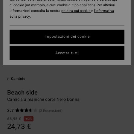
di cookie (ad esempio, alcuni cookie di tipo analitico). Per ulteriori
informazioni consulta la nostra
politica sui cookie
e
l'informativa
sulla privacy
.
Impostazioni dei cookie
Accetta tutti
Camicie
Beach side
Camicia a maniche corte Nero Donna
3.7
(3 Recensioni)
65,95 €
63%
24,73 €