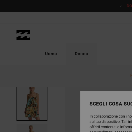
Salta
DO
alle
informazioni
sul
prodotto
Uomo
Donna
SCEGLI COSA SUC
In collaborazione con i no
sul tuo dispositivo. Tali i
offrirti contenuti e inform