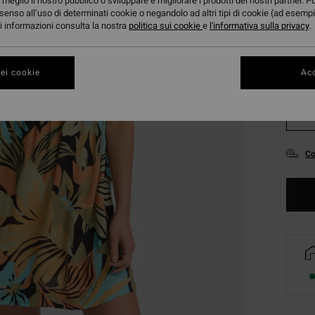
meglio il nostro pubblico o sviluppare e migliorare i prodotti dei nostri partner. P
senso all’uso di determinati cookie o negandolo ad altri tipi di cookie (ad esempi
ori informazioni consulta la nostra
politica sui cookie
e
l'informativa sulla privacy
.
ei cookie
Acc
XS
Co