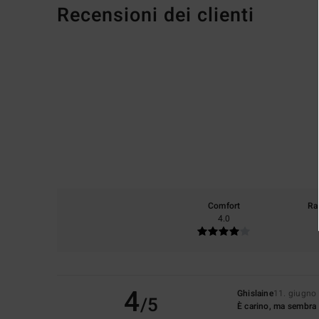
Recensioni dei clienti
Comfort
Ra
4.0
4
Ghislaine
11. giugno
/5
È carino, ma sembra 