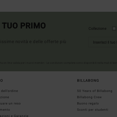
L TUO PRIMO
Collezione
imissime novità e delle offerte più
erta on-line valida per i nuovi membri - Le condizioni complete sono disponibili nella mail di b
TO
BILLABONG
 dell’ordine
50 Years of Billabong
izione
Billabong Crew
tuare un reso
Buono regalo
mento
Sconti per studenti
azioni e Garanzie