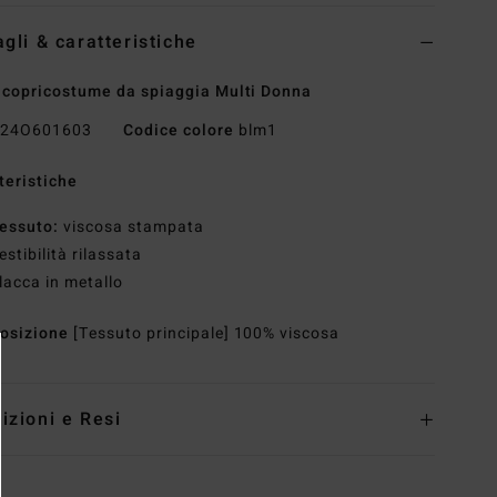
agli & caratteristiche
 copricostume da spiaggia Multi Donna
24O601603
Codice colore
blm1
teristiche
essuto:
viscosa stampata
estibilità rilassata
lacca in metallo
osizione
[Tessuto principale] 100% viscosa
izioni e Resi