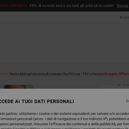
PPIA OFFERTA
25% di sconto extra su tutti gli articoli in saldo*
Donna
Aiut
Home
Novità
Swim
Abbigliamento
Accessori
Surf
Since '73
Collezioni
Doppia Offert
Bea
Abito
CEDE AI TUOI DATI PERSONALI
4.0
C
65,
stri partner, utilizziamo i cookie o dei sistemi equivalenti per salvare e/o accede
nformazioni personali (ad es. i dati di navigazione e il tuo indirizzo IP) potrebbero e
azioni personalizzati, misurare l’efficacia dei contenuti e della pubblicità, per fo
Color