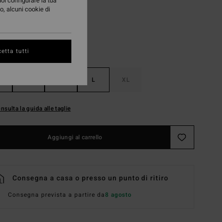
uoi configurare la tua
o, alcuni cookie di
etta tutti
S
M
L
XL
nsulta la guida alle taglie
Aggiungi al carrello
Consegna a casa o presso un punto di ritiro
Consegna prevista a partire da
8 agosto