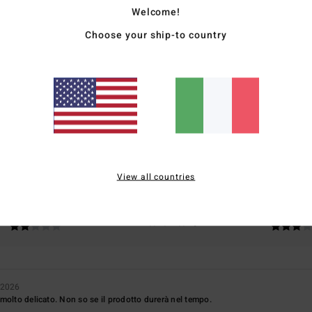
Welcome!
Choose your ship-to country
Punteggio medio
4.0
/5
basato su
1 recensioni verificate
dal giugno 2026
Il 0% dei nostri clienti consiglia questo prodotto
View all countries
pporto qualità-prezzo
Taglia
Material
2.0
3.0
Troppo piccolo
Troppo grande
 2026
molto delicato. Non so se il prodotto durerà nel tempo.