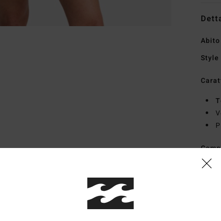
Dett
Abito
Style
Carat
T
V
P
Comp
Sped