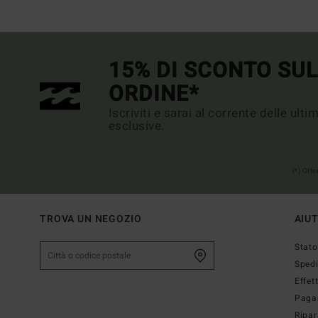
15% DI SCONTO SU
ORDINE*
Iscriviti e sarai al corrente delle ult
esclusive.
(*) Off
TROVA UN NEGOZIO
AIU
Stato
Sped
Effet
Paga
Ripar