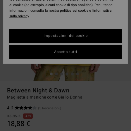
di cookie (ad esempio, alcuni cookie di tipo analitico). Per ulteriori
informazioni consulta la nostra
politica sui cookie
e
l'informativa
sulla privacy
.
Impostazioni dei cookie
Accetta tutti
Between Night & Dawn
Maglietta a maniche corte Giallo Donna
4.2
(5 Recensioni)
35,95 €
47%
18,88 €