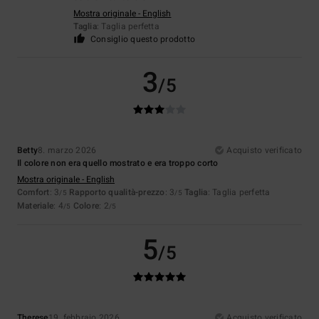
Mostra originale - English
Taglia
: Taglia perfetta
Consiglio questo prodotto
3
/5
Betty
8. marzo 2026
Acquisto verificato
Il colore non era quello mostrato e era troppo corto
Mostra originale - English
Comfort
: 3
Rapporto qualità-prezzo
: 3
Taglia
: Taglia perfetta
/5
/5
Materiale
: 4
Colore
: 2
/5
/5
5
/5
Therese
19. febbraio 2026
Acquisto verificato