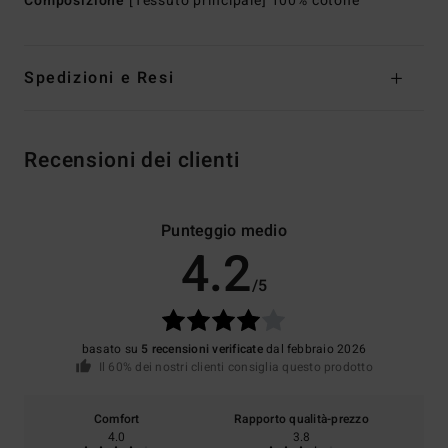
Composizione
[Tessuto principale] 100% cotone
Spedizioni e Resi
Recensioni dei clienti
Punteggio medio
4.2
/5
basato su
5 recensioni verificate
dal febbraio 2026
Il 60% dei nostri clienti consiglia questo prodotto
Comfort
Rapporto qualità-prezzo
4.0
3.8