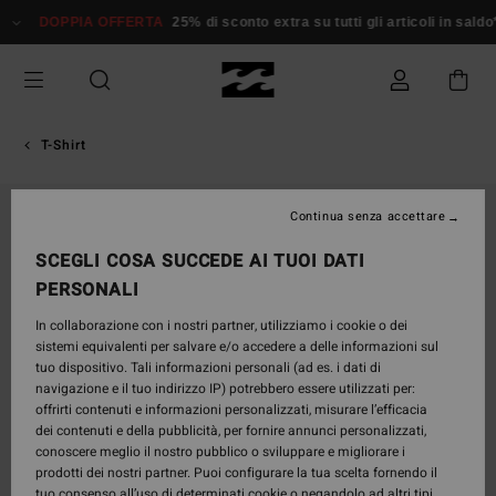
Salta
DOPPIA OFFERTA
25% di sconto extra su tutti gli articoli in saldo*
D
alle
informazioni
sul
prodotto
T-Shirt
Continua senza accettare
SCEGLI COSA SUCCEDE AI TUOI DATI
PERSONALI
In collaborazione con i nostri partner, utilizziamo i cookie o dei
sistemi equivalenti per salvare e/o accedere a delle informazioni sul
tuo dispositivo. Tali informazioni personali (ad es. i dati di
navigazione e il tuo indirizzo IP) potrebbero essere utilizzati per:
offrirti contenuti e informazioni personalizzati, misurare l’efficacia
dei contenuti e della pubblicità, per fornire annunci personalizzati,
conoscere meglio il nostro pubblico o sviluppare e migliorare i
prodotti dei nostri partner. Puoi configurare la tua scelta fornendo il
tuo consenso all’uso di determinati cookie o negandolo ad altri tipi