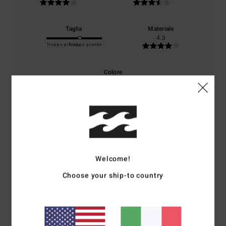
Taglia
Materiale
4.3
Troppo piccolo
Troppo grande
Colore
3.5
5
/5
Welcome!
Choose your ship-to country
Helen
5. maggio 2026
Acquisto verificato
...
Mostra originale - English
Comfort
: 5
Rapporto qualità-prezzo
: 4
Taglia
: Taglia perfetta
/5
/5
Materiale
: 5
Colore
: 5
/5
/5