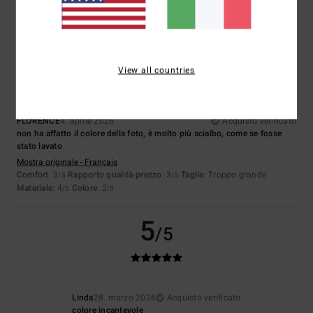
Consiglio questo prodotto
3
/5
View all countries
FLORENCE
4. aprile 2026
Acquisto verificato
non ha affatto il colore della foto, è molto più scialbo, come se fosse
stato lavato
Mostra originale - Français
Comfort
: 3
Rapporto qualità-prezzo
: 3
Taglia
: Troppo grande
/5
/5
Materiale
: 4
Colore
: 2
/5
/5
5
/5
Linda
28. marzo 2026
Acquisto verificato
colore incantevole