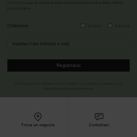
Iscriviti e sarai al corrente delle ultimissime novità e delle offerte
più esclusive.
Collezione
Uomo
Donna
Registrarsi
(*) Offerta on-line valida per i nuovi membri - Le condizioni complete sono
disponibili nella mail di benvenuto
Trova un negozio
Contattaci