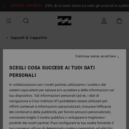
Salta
DOPPIA OFFERTA
25% di sconto extra su tutti gli articoli in saldo*
alle
informazioni
sul
prodotto
Cappelli & Cappellini
Continua senza accettare
SCEGLI COSA SUCCEDE AI TUOI DATI
PERSONALI
In collaborazione con i nostri partner, utilizziamo i cookie o dei
sistemi equivalenti per salvare e/o accedere a delle informazioni sul
tuo dispositivo. Tali informazioni personali (ad es. i dati di
navigazione e il tuo indirizzo IP) potrebbero essere utilizzati per:
offrirti contenuti e informazioni personalizzati, misurare l’efficacia
dei contenuti e della pubblicità, per fornire annunci personalizzati,
conoscere meglio il nostro pubblico o sviluppare e migliorare i
prodotti dei nostri partner. Puoi configurare la tua scelta fornendo il
tuo consenso all’uso di determinati cookie o negandolo ad altri tipi