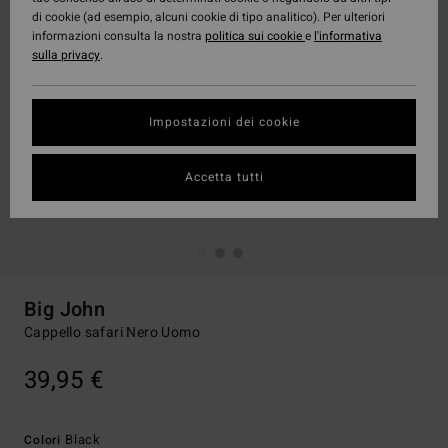
di cookie (ad esempio, alcuni cookie di tipo analitico). Per ulteriori
informazioni consulta la nostra
politica sui cookie
e
l'informativa
sulla privacy
.
Impostazioni dei cookie
Accetta tutti
Big John
Cappello safari Nero Uomo
39,95 €
Black
Colori