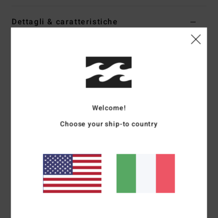
Dettagli & caratteristiche
Cappello safari Nero Uomo
Style
BL000441M
Codice colore
blk
Caratteristiche
Tesa larga con coulisse regolabile
Welcome!
Stampa sotto la visiera
Choose your ship-to country
Etichetta smacchinata
Composizione
[Tessuto principale] 100% cotone
Spedizioni e Resi