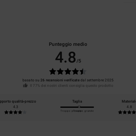
Punteggio medio
4.8
/5
basato su
26 recensioni verificate
dal settembre 2025
Il 77% dei nostri clienti consiglia questo prodotto
pporto qualità-prezzo
Taglia
Material
4.3
4.8
Troppo piccolo
Troppo grande