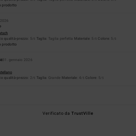
o prodotto
 2026
o
utsch
o qualità-prezzo
: 5
Taglia
: Taglia perfetta
Materiale
: 5
Colore
: 5
/5
/5
/5
o prodotto
ié
31. gennaio 2026
stellano
o qualità-prezzo
: 2
Taglia
: Grande
Materiale
: 4
Colore
: 5
/5
/5
/5
Verificato da
TrustVille