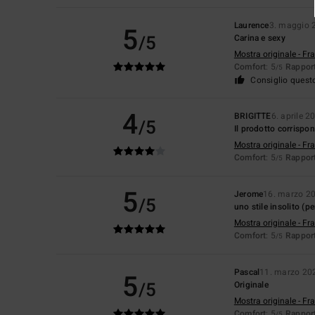
Laurence
3. maggio 
5
/5
Carina e sexy
Mostra originale - Fr
Comfort
: 5
Rapport
/5
Consiglio quest
4
BRIGITTE
6. aprile 2
/5
Il prodotto corrispon
Mostra originale - Fr
Comfort
: 5
Rapport
/5
5
Jerome
16. marzo 2
/5
uno stile insolito (p
Mostra originale - Fr
Comfort
: 5
Rapport
/5
Pascal
11. marzo 20
5
/5
Originale
Mostra originale - Fr
Comfort
: 5
Rapport
/5