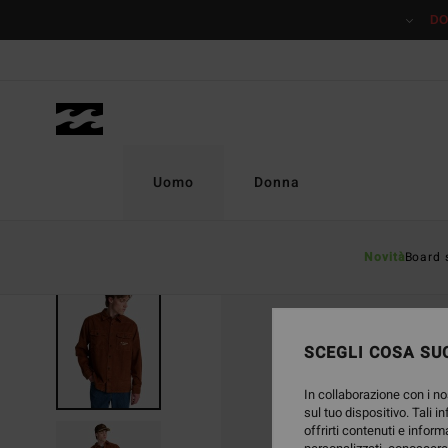
Salta
DO
alle
informazioni
sul
prodotto
Uomo
Donna
Novità
Board 
SCEGLI COSA SUC
In collaborazione con i no
sul tuo dispositivo. Tali i
offrirti contenuti e inform