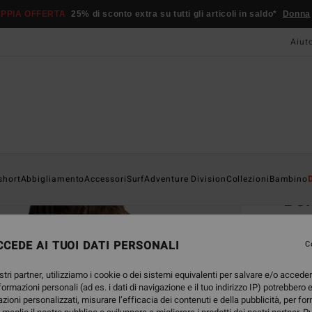
PPIA OFFERTA
25% di sconto extra su tutti gli articoli in saldo*
Donna
Aiut
Home
short
Abbigliamento
Accessori
Surf
Adventure Division
Collezioni
Bambino
Bo
Camic
CEDE AI TUOI DATI PERSONALI
4.8
C
89,95
stri partner, utilizziamo i cookie o dei sistemi equivalenti per salvare e/o accede
40,
nformazioni personali (ad es. i dati di navigazione e il tuo indirizzo IP) potrebbero e
azioni personalizzati, misurare l’efficacia dei contenuti e della pubblicità, per fo
OFFER