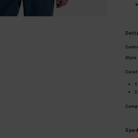
Dett
Cami
Style
Carat
T
D
Comp
Sped