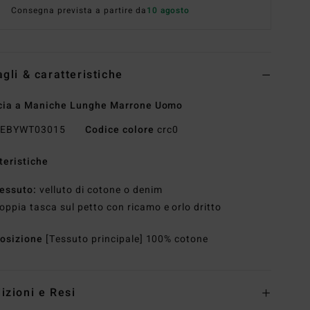
Consegna prevista a partire da
10 agosto
agli & caratteristiche
cia a Maniche Lunghe Marrone Uomo
EBYWT03015
Codice colore
crc0
teristiche
essuto:
velluto di cotone o denim
oppia tasca sul petto con ricamo e orlo dritto
osizione
[Tessuto principale] 100% cotone
izioni e Resi