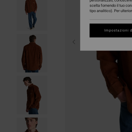
personalizzati, conoscere 
scelta fornendo il tuo con
tipo analitico). Per ulteri
Impostazioni d