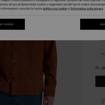
meglio il nostro pubblico o sviluppare e migliorare i prodotti dei nostri partner. P
DOPPI
senso all’uso di determinati cookie o negandolo ad altri tipi di cookie (ad esempi
ori informazioni consulta la nostra
politica sui cookie
e
l'informativa sulla privacy
.
Color
ei cookie
Acc
XS
Co