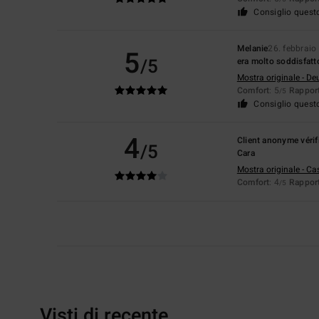
Consiglio quest
Melanie
26. febbraio
5
/5
era molto soddisfatt
Mostra originale - De
Comfort
: 5
Rapport
/5
Consiglio quest
4
Client anonyme vérif
/5
Cara
Mostra originale - Ca
Comfort
: 4
Rapport
/5
Visti di recente