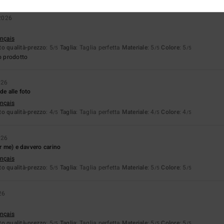
2026
ançais
o qualità-prezzo
: 5
Taglia
: Taglia perfetta
Materiale
: 5
Colore
: 5
/5
/5
/5
o prodotto
026
de alle foto
ançais
o qualità-prezzo
: 4
Taglia
: Taglia perfetta
Materiale
: 4
Colore
: 4
/5
/5
/5
026
er me) e davvero carino
ançais
o qualità-prezzo
: 5
Taglia
: Taglia perfetta
Materiale
: 5
Colore
: 5
/5
/5
/5
26
ançais
o qualità-prezzo
: 5
Taglia
: Taglia perfetta
Materiale
: 5
Colore
: 5
/5
/5
/5