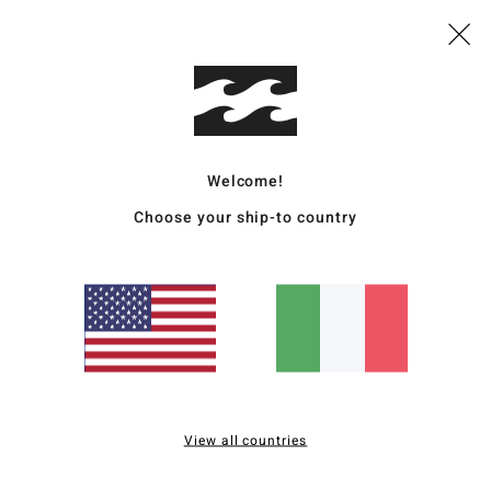
026
o prodotto
2026
ançais
Welcome!
o qualità-prezzo
: 3
Taglia
: Taglia perfetta
Materiale
: 4
Colore
: 4
/5
/5
/5
o prodotto
Choose your ship-to country
26
stellano
o qualità-prezzo
: 5
Taglia
: Troppo grande
Materiale
: 5
Colore
: 5
/5
/5
/5
2026
ançais
View all countries
o qualità-prezzo
: 5
Taglia
: Taglia perfetta
Materiale
: 5
Colore
: 5
/5
/5
/5
o prodotto