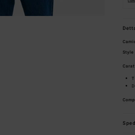
Comp
Dett
Cami
Style
Carat
T
D
Comp
Sped