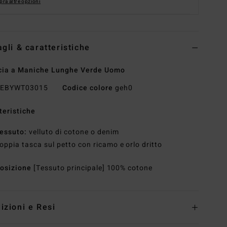
ra altre opzioni
agli & caratteristiche
cia a Maniche Lunghe Verde Uomo
EBYWT03015
Codice colore
geh0
teristiche
essuto:
velluto di cotone o denim
oppia tasca sul petto con ricamo e orlo dritto
osizione
[Tessuto principale] 100% cotone
izioni e Resi