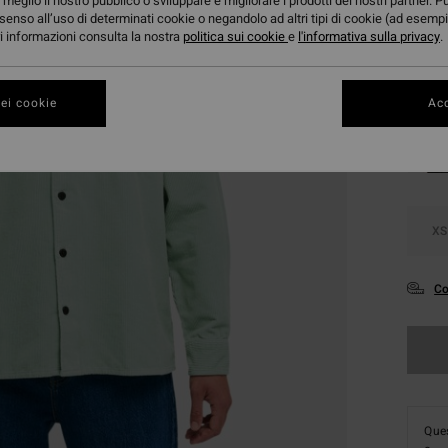
meglio il nostro pubblico o sviluppare e migliorare i prodotti dei nostri partner. P
DOPPI
senso all’uso di determinati cookie o negandolo ad altri tipi di cookie (ad esempi
ori informazioni consulta la nostra
politica sui cookie
e
l'informativa sulla privacy
.
Color
ei cookie
Acc
XS
Co
Ques