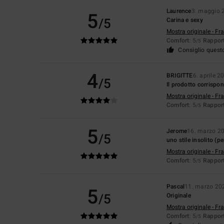
Laurence
3. maggio 
5
/5
Carina e sexy
Mostra originale - Fr
Comfort
: 5
Rapport
/5
Consiglio quest
4
BRIGITTE
6. aprile 2
/5
Il prodotto corrispon
Mostra originale - Fr
Comfort
: 5
Rapport
/5
5
Jerome
16. marzo 2
/5
uno stile insolito (p
Mostra originale - Fr
Comfort
: 5
Rapport
/5
Pascal
11. marzo 20
5
/5
Originale
Mostra originale - Fr
Comfort
: 5
Rapport
/5