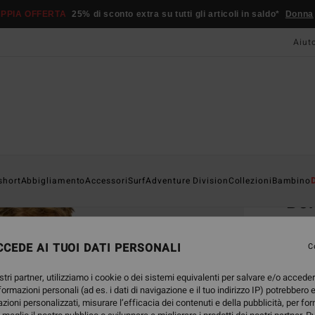
PPIA OFFERTA
25% di sconto extra su tutti gli articoli in saldo*
Donna
Aiut
Home
short
Abbigliamento
Accessori
Surf
Adventure Division
Collezioni
Bambino
Bo
Camic
CEDE AI TUOI DATI PERSONALI
4.8
C
89,95
stri partner, utilizziamo i cookie o dei sistemi equivalenti per salvare e/o accede
33,
nformazioni personali (ad es. i dati di navigazione e il tuo indirizzo IP) potrebbero e
azioni personalizzati, misurare l’efficacia dei contenuti e della pubblicità, per fo
OFFER