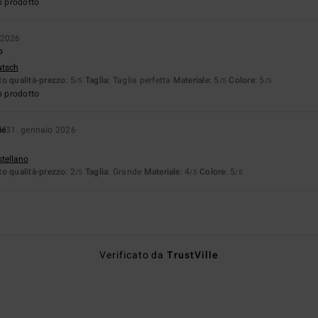
o prodotto
 2026
o
utsch
o qualità-prezzo
: 5
Taglia
: Taglia perfetta
Materiale
: 5
Colore
: 5
/5
/5
/5
o prodotto
ié
31. gennaio 2026
stellano
o qualità-prezzo
: 2
Taglia
: Grande
Materiale
: 4
Colore
: 5
/5
/5
/5
Verificato da
TrustVille