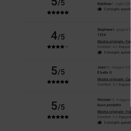
5
/5
Matthias
1. luglio 2
Consiglio quest
Stephane
6. giugno 
4
/5
1234
Mostra originale - Fr
Comfort
: 4
Rapport
/5
Consiglio quest
5
Joao
19. maggio 20
/5
È bello O
Mostra originale - Ca
Comfort
: 5
Rapport
/5
Michele
15. maggio 
5
/5
buon prodotto
Mostra originale - Fr
Comfort
: 5
Rapport
/5
Consiglio quest