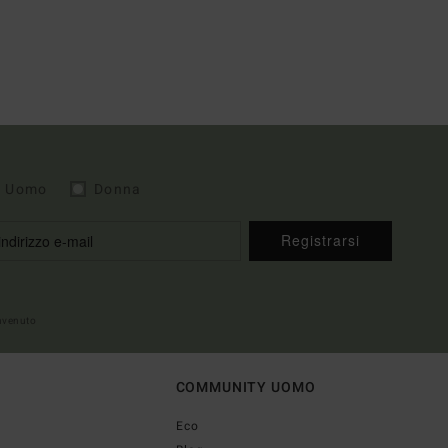
Uomo
Donna
Registrarsi
envenuto
COMMUNITY UOMO
Eco