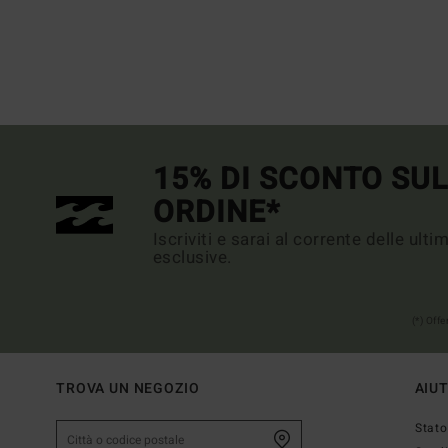
15% DI SCONTO SU
ORDINE*
Iscriviti e sarai al corrente delle ult
esclusive.
(*) Off
TROVA UN NEGOZIO
AIU
Stato