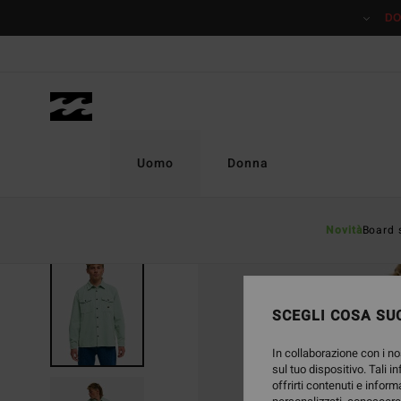
Salta
DO
alle
informazioni
sul
prodotto
Uomo
Donna
Novità
Board 
SCEGLI COSA SUC
In collaborazione con i no
sul tuo dispositivo. Tali i
offrirti contenuti e inform