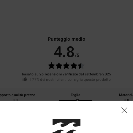
Punteggio medio
4.8
/5
basato su
26 recensioni verificate
dal settembre 2025
Il 77% dei nostri clienti consiglia questo prodotto
pporto qualità-prezzo
Taglia
Material
4.3
4.8
Troppo piccolo
Troppo grande