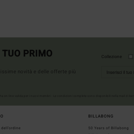
L TUO PRIMO
Collezione
imissime novità e delle offerte più
erta on-line valida per i nuovi membri - Le condizioni complete sono disponibili nella mail di b
TO
BILLABONG
 dell’ordine
50 Years of Billabong