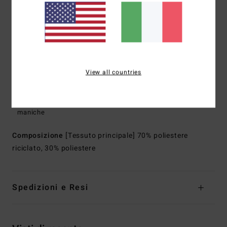
Vestibilità:
vestibilità relaxed
Maniche:
Maniche lunghe
Lunghezza:
26" hps (taglia M)
Tasche:
tasche in vita
Chiusura:
chiusura con cerniera in plastica
View all countries
Marcatura:
Etichetta esterna ADVENTURE DIVISION in
gomma sagomata
Altre caratteristiche:
giuntura elasticizzata sulle
maniche
Composizione
[Tessuto principale] 70% poliestere
riciclato, 30% poliestere
Spedizioni e Resi