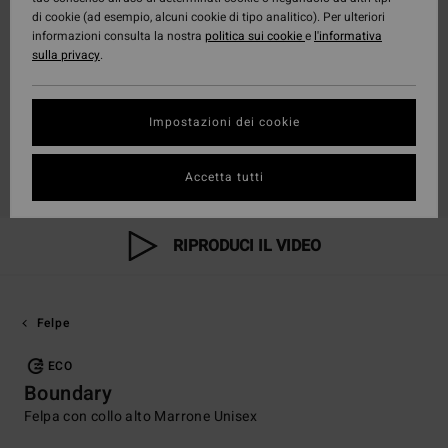
di cookie (ad esempio, alcuni cookie di tipo analitico). Per ulteriori
informazioni consulta la nostra
politica sui cookie
e
l'informativa
sulla privacy
.
Impostazioni dei cookie
Accetta tutti
RIPRODUCI IL VIDEO
Felpe
ECO
Boundary
Felpa con collo alto Marrone Unisex