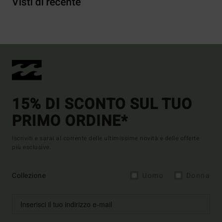
Visti di recente
15% DI SCONTO SUL TUO
PRIMO ORDINE*
Iscriviti e sarai al corrente delle ultimissime novità e delle offerte
più esclusive.
Collezione
Uomo
Donna