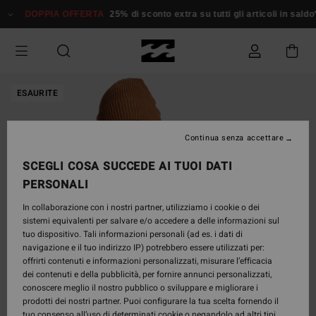
Salta
DOPPIA OFFERTA
25% di sconto extra su tutti gli articoli in saldo*
alle
informazioni
sul
prodotto
ESAURITE
Continua senza accettare
SCEGLI COSA SUCCEDE AI TUOI DATI
PERSONALI
In collaborazione con i nostri partner, utilizziamo i cookie o dei
sistemi equivalenti per salvare e/o accedere a delle informazioni sul
tuo dispositivo. Tali informazioni personali (ad es. i dati di
navigazione e il tuo indirizzo IP) potrebbero essere utilizzati per:
offrirti contenuti e informazioni personalizzati, misurare l’efficacia
dei contenuti e della pubblicità, per fornire annunci personalizzati,
conoscere meglio il nostro pubblico o sviluppare e migliorare i
prodotti dei nostri partner. Puoi configurare la tua scelta fornendo il
tuo consenso all’uso di determinati cookie o negandolo ad altri tipi