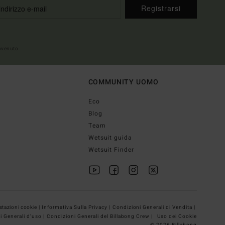
Registrarsi
envenuto
COMMUNITY UOMO
Eco
Blog
Team
Wetsuit guida
Wetsuit Finder
tazioni cookie |
Informativa Sulla Privacy |
Condizioni Generali di Vendita |
i Generali d’uso |
Condizioni Generali del Billabong Crew |
Uso dei Cookie
© 2026 Billabong