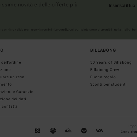
imissime novità e delle offerte più
erta on-line valida per i nuovi membri - Le condizioni complete sono disponibili nella mail di b
TO
BILLABONG
 dell’ordine
50 Years of Billabong
izione
Billabong Crew
tuare un reso
Buono regalo
mento
Sconti per studenti
azioni e Garanzie
zione dei dati
 contatti
Impos
Condizion