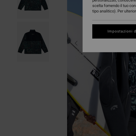
personalizzati, conoscere 
scelta fornendo il tuo con
tipo analitico). Per ulteri
Impostazioni d