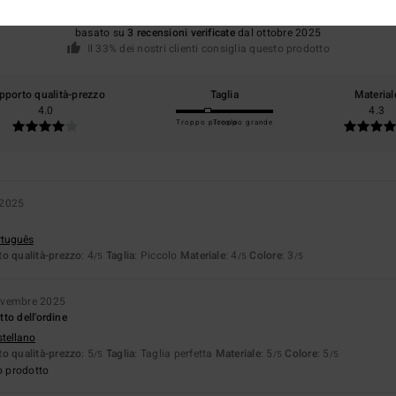
basato su
3 recensioni verificate
dal ottobre 2025
Il 33% dei nostri clienti consiglia questo prodotto
pporto qualità-prezzo
Taglia
Material
4.0
4.3
Troppo piccolo
Troppo grande
 2025
rtuguês
o qualità-prezzo
: 4
Taglia
: Piccolo
Materiale
: 4
Colore
: 3
/5
/5
/5
ovembre 2025
to dell'ordine
stellano
o qualità-prezzo
: 5
Taglia
: Taglia perfetta
Materiale
: 5
Colore
: 5
/5
/5
/5
o prodotto