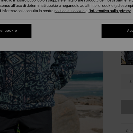
37,
meglio il nostro pubblico o sviluppare e migliorare i prodotti dei nostri partner. P
senso all’uso di determinati cookie o negandolo ad altri tipi di cookie (ad esempi
OFFER
ori informazioni consulta la nostra
politica sui cookie
e
l'informativa sulla privacy
.
DOPPI
ei cookie
Acc
Color
S
Ques