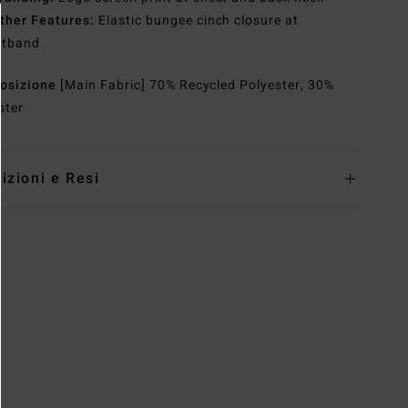
ther Features:
Elastic bungee cinch closure at
stband
osizione
[Main Fabric] 70% Recycled Polyester, 30%
ster
izioni e Resi