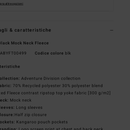
ra altre opzioni
agli & caratteristiche
lack Mock Neck Fleece
ABYFT00499
Codice colore
blk
teristiche
ollection:
Adventure Division collection
abric:
70% Recycled polyester 30% polyester blend
ted Fleece contrast ripstop top yoke fabric [300 g/m2]
eck:
Mock neck
leeves:
Long sleeves
losure:
Half zip closure
ockets:
Kangaroo pouch pockets
randing:
Logo screen print at chest and back neck