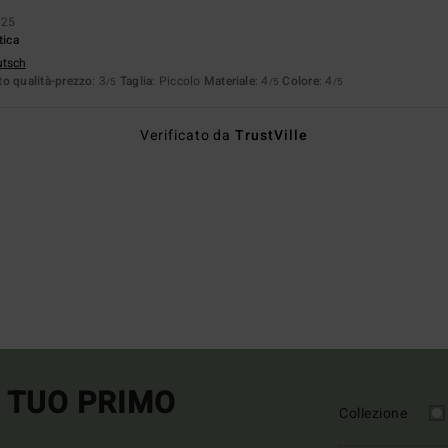
025
tica
utsch
o qualità-prezzo
: 3
Taglia
: Piccolo
Materiale
: 4
Colore
: 4
/5
/5
/5
Verificato da
TrustVille
L TUO PRIMO
Collezione