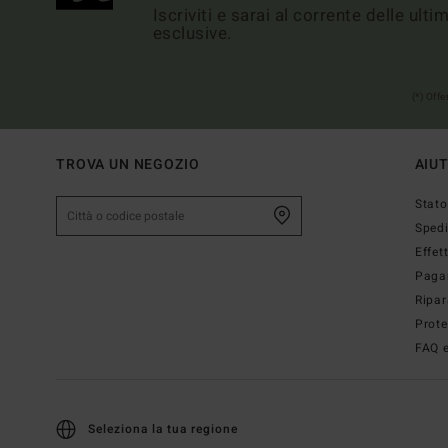
Iscriviti e sarai al corrente delle ult
esclusive.
(*) Off
TROVA UN NEGOZIO
AIU
Stato
Sped
Effet
Paga
Ripar
Prote
FAQ e
Seleziona la tua regione