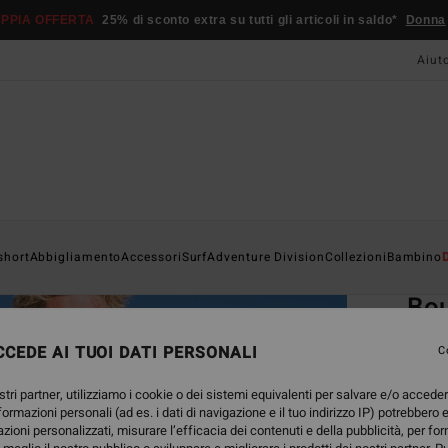
PPIA OFFERTA
25% di sconto extra su tutti gli articoli in saldo*
Donna
Aiut
Home
short
Abbigliamento
Accessori
Surf
Adventure Division
Collezioni
Bambino
EC
Bou
Men B
CEDE AI TUOI DATI PERSONALI
C
4.3
stri partner, utilizziamo i cookie o dei sistemi equivalenti per salvare e/o accede
ECO-B
nformazioni personali (ad es. i dati di navigazione e il tuo indirizzo IP) potrebbero e
99,95
azioni personalizzati, misurare l’efficacia dei contenuti e della pubblicità, per fo