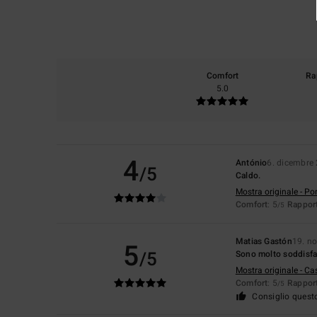
Comfort
Ra
5.0
4
António
6. dicembre
/5
Caldo.
Mostra originale - Po
Comfort
: 5
Rapport
/5
Matias Gastón
19. n
5
/5
Sono molto soddisfat
Mostra originale - Ca
Comfort
: 5
Rapport
/5
Consiglio quest