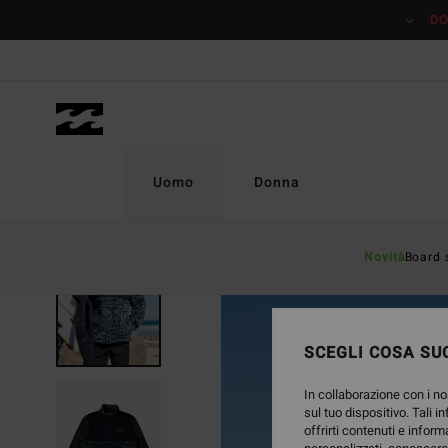
Salta
DO
alle
informazioni
sul
prodotto
Uomo
Donna
Novità
Board 
SCEGLI COSA SUC
In collaborazione con i no
sul tuo dispositivo. Tali i
offrirti contenuti e inform