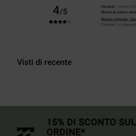
4
Hendrik
1. ottobre 2
/5
Motivi di natura este
Mostra originale - De
Comfort
: 5
Rapport
/5
Visti di recente
15% DI SCONTO SU
ORDINE*