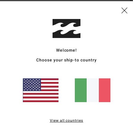
O
wai
Comp
Polye
Welcome!
Sped
Choose your ship-to country
Punteggio medio
4.3
View all countries
/5