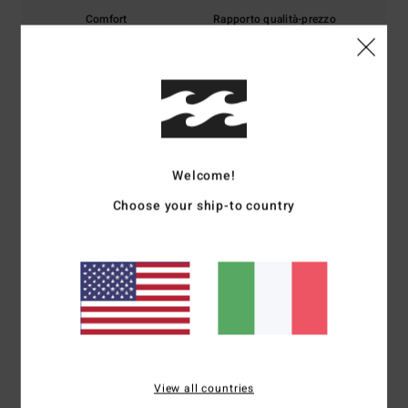
Comfort
Rapporto qualità-prezzo
5.0
4.3
Taglia
Materiale
4.8
Troppo piccolo
Troppo grande
Welcome!
Colore
5.0
Choose your ship-to country
5
/5
Olivier
18. luglio 2026
Acquisto verificato
View all countries
Mi piace lo stile