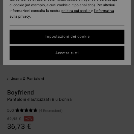
di cookie (ad esempio, alcuni cookie di tipo analitico). Per ulteriori
informazioni consulta la nostra
politica sui cookie
e
l'informativa
sulla privacy
.
Impostazioni dei cookie
Accetta tutti
Jeans & Pantaloni
Boyfriend
Pantaloni elasticizzati Blu Donna
5.0
(4 Recensioni)
69,95 €
47%
36,73 €