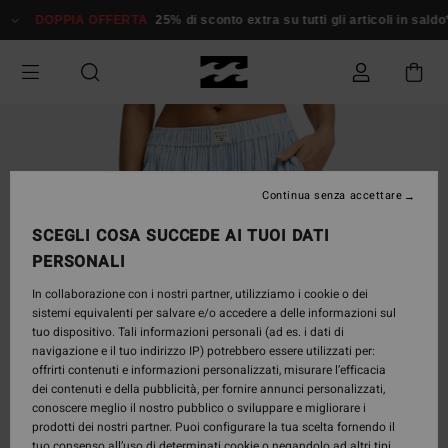
Salta
DOPPIA OFFERTA
25% di sconto extra su tutti gli articoli in sald
alle
informazioni
sul
prodotto
Continua senza accettare
SCEGLI COSA SUCCEDE AI TUOI DATI
PERSONALI
In collaborazione con i nostri partner, utilizziamo i cookie o dei
sistemi equivalenti per salvare e/o accedere a delle informazioni sul
tuo dispositivo. Tali informazioni personali (ad es. i dati di
navigazione e il tuo indirizzo IP) potrebbero essere utilizzati per:
offrirti contenuti e informazioni personalizzati, misurare l’efficacia
dei contenuti e della pubblicità, per fornire annunci personalizzati,
conoscere meglio il nostro pubblico o sviluppare e migliorare i
prodotti dei nostri partner. Puoi configurare la tua scelta fornendo il
tuo consenso all’uso di determinati cookie o negandolo ad altri tipi