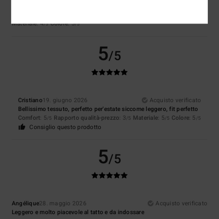
Mostra originale - Français
Comfort
: 5
Rapporto qualità-prezzo
: 4
Taglia
: Taglia perfetta
/5
/5
Materiale
: 4
Colore
: 5
/5
/5
5
/5
Cristiano
19. giugno 2026
Acquisto verificato
Bellissimo tessuto, perfetto per'estate siccome leggero, fit perfetto
Comfort
: 5
Rapporto qualità-prezzo
: 3
Materiale
: 5
Colore
: 5
/5
/5
/5
/5
Consiglio questo prodotto
5
/5
Angélique
28. maggio 2026
Acquisto verificato
Leggero e molto piacevole al tatto e da indossare