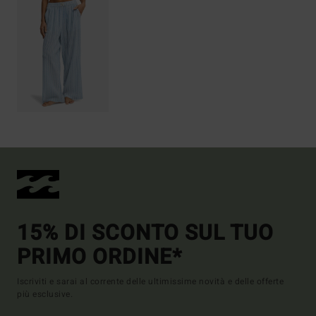
15% DI SCONTO SUL TUO
PRIMO ORDINE*
Iscriviti e sarai al corrente delle ultimissime novità e delle offerte
più esclusive.