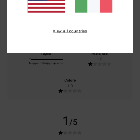
basato su
1 recensioni verificate
dal luglio 2026
Il 0% dei nostri clienti consiglia questo prodotto
Comfort
Rapporto qualità-prezzo
View all countries
NaN
NaN
Taglia
Materiale
1.0
Troppo piccolo
Troppo grande
Colore
1.0
1
/5