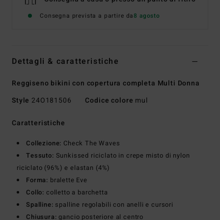
Consegna prevista a partire da
8 agosto
Dettagli & caratteristiche
Reggiseno bikini con copertura completa Multi Donna
Style
24O181506
Codice colore
mul
Caratteristiche
Collezione:
Check The Waves
Tessuto:
Sunkissed riciclato in crepe misto di nylon
riciclato (96%) e elastan (4%)
Forma:
bralette Eve
Collo:
colletto a barchetta
Spalline:
spalline regolabili con anelli e cursori
Chiusura:
gancio posteriore al centro