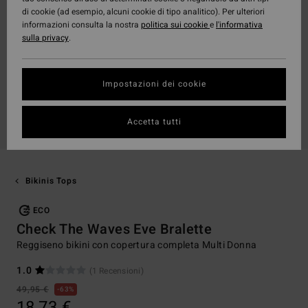
di cookie (ad esempio, alcuni cookie di tipo analitico). Per ulteriori
informazioni consulta la nostra
politica sui cookie
e
l'informativa
sulla privacy
.
Impostazioni dei cookie
Accetta tutti
Bikinis Tops
ECO
Check The Waves Eve Bralette
Reggiseno bikini con copertura completa Multi Donna
1.0
(1 Recensioni)
49,95 €
63%
18,73 €