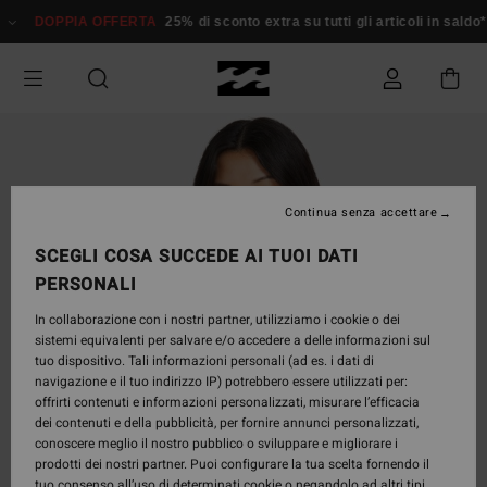
Salta
DOPPIA OFFERTA
25% di sconto extra su tutti gli articoli in sald
alle
informazioni
sul
prodotto
Continua senza accettare
SCEGLI COSA SUCCEDE AI TUOI DATI
PERSONALI
In collaborazione con i nostri partner, utilizziamo i cookie o dei
sistemi equivalenti per salvare e/o accedere a delle informazioni sul
tuo dispositivo. Tali informazioni personali (ad es. i dati di
navigazione e il tuo indirizzo IP) potrebbero essere utilizzati per:
offrirti contenuti e informazioni personalizzati, misurare l’efficacia
dei contenuti e della pubblicità, per fornire annunci personalizzati,
conoscere meglio il nostro pubblico o sviluppare e migliorare i
prodotti dei nostri partner. Puoi configurare la tua scelta fornendo il
tuo consenso all’uso di determinati cookie o negandolo ad altri tipi