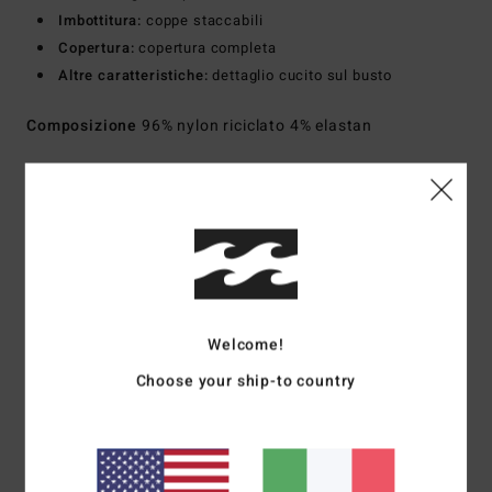
Imbottitura:
coppe staccabili
Copertura:
copertura completa
Altre caratteristiche:
dettaglio cucito sul busto
Composizione
96% nylon riciclato 4% elastan
Spedizioni e Resi
Recensioni dei clienti
Welcome!
Punteggio medio
Choose your ship-to country
1.0
/5