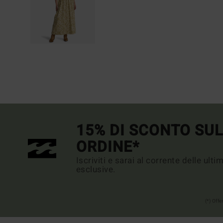
15% DI SCONTO SU
ORDINE*
Iscriviti e sarai al corrente delle ult
esclusive.
(*) Off