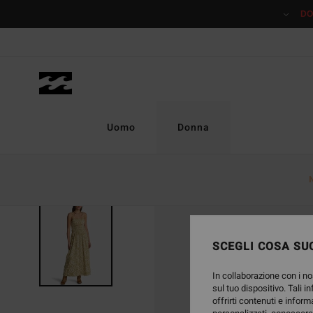
Salta
DO
alle
informazioni
sul
prodotto
Uomo
Donna
SCEGLI COSA SUC
In collaborazione con i no
sul tuo dispositivo. Tali i
offrirti contenuti e inform