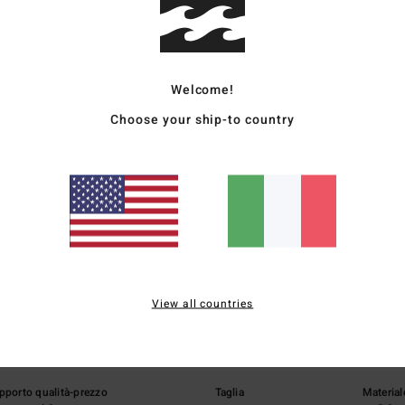
Sped
Welcome!
Choose your ship-to country
Punteggio medio
5.0
/5
View all countries
basato su
1 recensioni verificate
dal giugno 2026
Il 100% dei nostri clienti consiglia questo prodotto
pporto qualità-prezzo
Taglia
Material