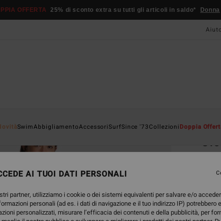
PPIA OFFERTA
25% di sconto extra su tutti gli articoli in saldo*
Donna
Aiut
Home
Novità
Swim
Abbigliamento
Accessori
Surf
Since '73
Collezioni
Doppia Offert
Cl
Vesti
CEDE AI TUOI DATI PERSONALI
5.0
C
85,95
stri partner, utilizziamo i cookie o dei sistemi equivalenti per salvare e/o accede
32,
nformazioni personali (ad es. i dati di navigazione e il tuo indirizzo IP) potrebbero e
azioni personalizzati, misurare l’efficacia dei contenuti e della pubblicità, per fo
OFFER