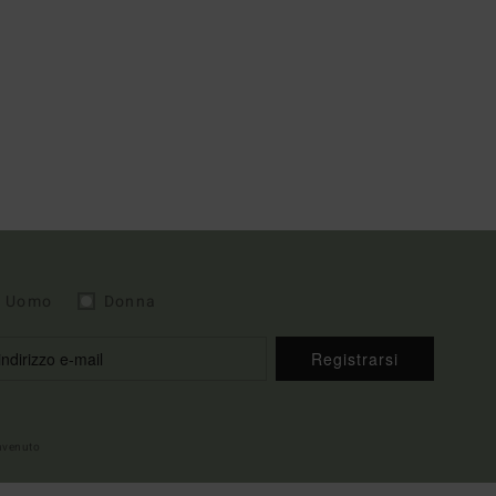
Uomo
Donna
Registrarsi
envenuto