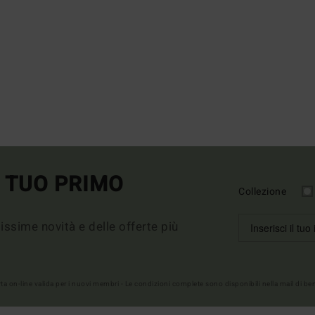
L TUO PRIMO
Collezione
imissime novità e delle offerte più
erta on-line valida per i nuovi membri - Le condizioni complete sono disponibili nella mail di b