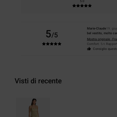
5.0
Marie-Claude
19. gi
5
/5
bel vestito, molto ca
Mostra originale - Fr
Comfort
: 5
Rapport
/5
Consiglio quest
Visti di recente