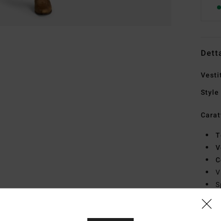
Dett
Vesti
Style
Carat
T
V
C
V
S
P
Comp