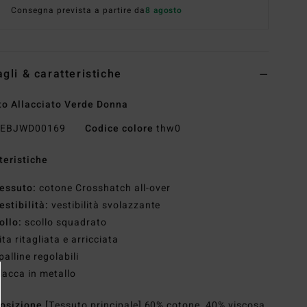
Consegna prevista a partire da
8 agosto
agli & caratteristiche
to Allacciato Verde Donna
EBJWD00169
Codice colore
thw0
teristiche
essuto:
cotone Crosshatch all-over
estibilità:
vestibilità svolazzante
ollo:
scollo squadrato
ita ritagliata e arricciata
palline regolabili
lacca in metallo
osizione
[Tessuto principale] 60% cotone, 40% viscosa