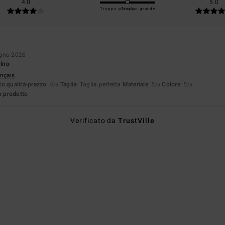
4.0
5.0
Troppo piccolo
Troppo grande
ugno 2026
rino
ançais
o qualità-prezzo
: 4
Taglia
: Taglia perfetta
Materiale
: 5
Colore
: 5
/5
/5
/5
o prodotto
Verificato da
TrustVille