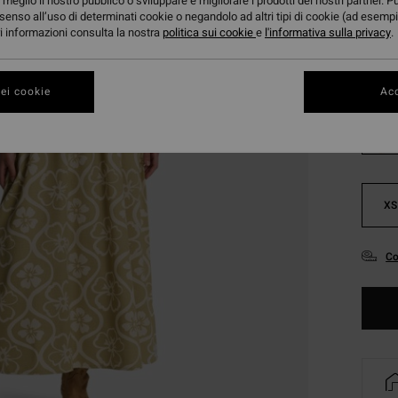
meglio il nostro pubblico o sviluppare e migliorare i prodotti dei nostri partner. P
DOPPI
senso all’uso di determinati cookie o negandolo ad altri tipi di cookie (ad esempi
ori informazioni consulta la nostra
politica sui cookie
e
l'informativa sulla privacy
.
Color
ei cookie
Acc
XS
Co