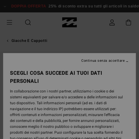
Salta
DOPPIA OFFERTA
25% di sconto extra su tutti gli articoli in saldo*
alle
informazioni
sul
prodotto
Giacche E Cappotti
Continua senza accettare
SCEGLI COSA SUCCEDE AI TUOI DATI
PERSONALI
In collaborazione con i nostri partner, utilizziamo i cookie o dei
sistemi equivalenti per salvare e/o accedere a delle informazioni sul
tuo dispositivo. Tali informazioni personali (ad es. i dati di
navigazione e il tuo indirizzo IP) potrebbero essere utilizzati per:
offrirti contenuti e informazioni personalizzati, misurare l’efficacia
dei contenuti e della pubblicità, per fornire annunci personalizzati,
conoscere meglio il nostro pubblico o sviluppare e migliorare i
prodotti dei nostri partner. Puoi configurare la tua scelta fornendo il
tuo consenso all’uso di determinati cookie o negandolo ad altri tipi