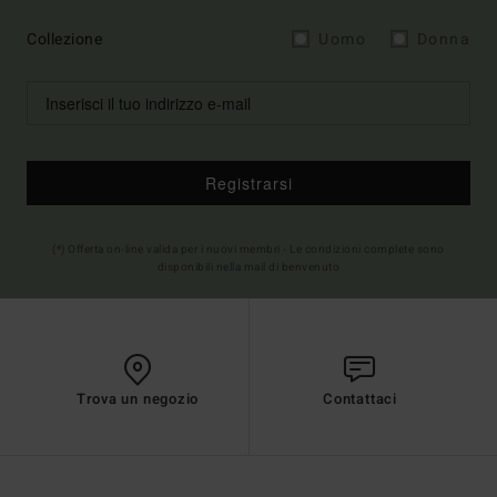
Collezione
Uomo
Donna
Registrarsi
(*) Offerta on-line valida per i nuovi membri - Le condizioni complete sono
disponibili nella mail di benvenuto
Trova un negozio
Contattaci