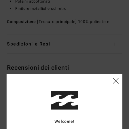
Polsini abbottonati
Finiture metalliche sul retro
Composizione
[Tessuto principale] 100% poliestere
Spedizioni e Resi
Recensioni dei clienti
Punteggio medio
5.0
/5
Welcome!
basato su
2 recensioni verificate
dal aprile 2026
Il 0% dei nostri clienti consiglia questo prodotto