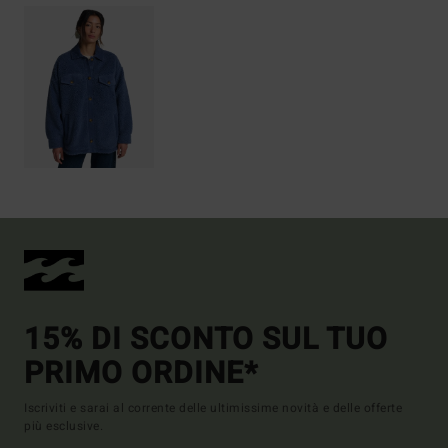
15% DI SCONTO SUL TUO
PRIMO ORDINE*
Iscriviti e sarai al corrente delle ultimissime novità e delle offerte
più esclusive.