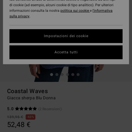
di cookie (ad esempio, alcuni cookie di tipo analitico). Per ulteriori
informazioni consulta la nostra
politica sui cookie
e
l'informativa
sulla privacy
.
Impostazioni dei cookie
Accetta tutti
Coastal Waves
Giacca sherpa Blu Donna
5.0
(2 Recensioni)
139,95 €
63%
52,48 €