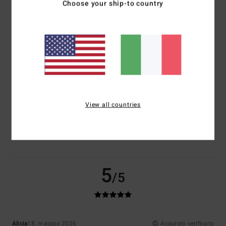
Choose your ship-to country
Comfort
Rapporto qualità-prezzo
5.0
4.0
Taglia
Materiale
5.0
Troppo piccolo
Troppo grande
View all countries
Colore
5.0
5
/5
Alicia
18. maggio 2026
Acquisto verificato