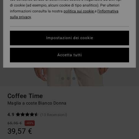
di cookie (ad esempio, alcuni cookie di tipo analitico). Per ulteriori
informazioni consulta la nostra
politica sui cookie
e
l'informativa
sulla privacy
.
Impostazioni dei cookie
Accetta tutti
Coffee Time
Maglia a coste Bianco Donna
4.9
(13 Recensioni)
65,95 €
40%
39,57 €