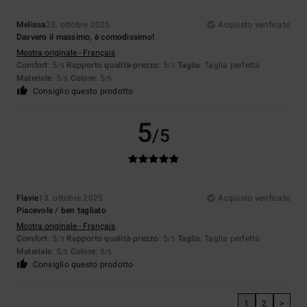
Melissa
23. ottobre 2025
Acquisto verificato
Davvero il massimo, è comodissimo!
Mostra originale - Français
Comfort
: 5
Rapporto qualità-prezzo
: 5
Taglia
: Taglia perfetta
/5
/5
Materiale
: 5
Colore
: 5
/5
/5
Consiglio questo prodotto
5
/5
Flavie
13. ottobre 2025
Acquisto verificato
Piacevole / ben tagliato
Mostra originale - Français
Comfort
: 5
Rapporto qualità-prezzo
: 5
Taglia
: Taglia perfetta
/5
/5
Materiale
: 5
Colore
: 5
/5
/5
Consiglio questo prodotto
1
2
>