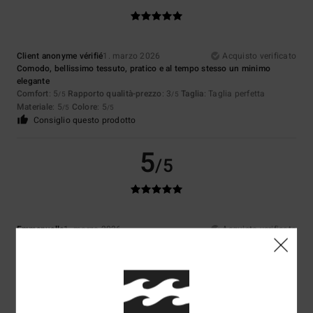
Client anonyme vérifié
1. marzo 2026
Acquisto verificato
Comodo, bellissimo tessuto, pratico e al tempo stesso un minimo
elegante
Comfort
: 5
Rapporto qualità-prezzo
: 3
Taglia
: Taglia perfetta
/5
/5
Materiale
: 5
Colore
: 5
/5
/5
Consiglio questo prodotto
5
/5
Emmanuelle
1. marzo 2026
Acquisto verificato
tutto a posto
Mostra originale - Castellano
Comfort
: 5
Rapporto qualità-prezzo
: 4
Taglia
: Troppo grande
/5
/5
Materiale
: 5
Colore
: 5
/5
/5
Consiglio questo prodotto