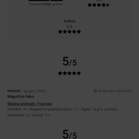
4.9
Troppo piccolo
Troppo grande
Colore
5.0
5
/5
Helene
5. giugno 2026
Acquisto verificato
Magnifica felpa
Mostra originale - Français
Comfort
: 5
Rapporto qualità-prezzo
: 5
Taglia
: Taglia perfetta
/5
/5
Materiale
: 5
Colore
: 5
/5
/5
5
/5