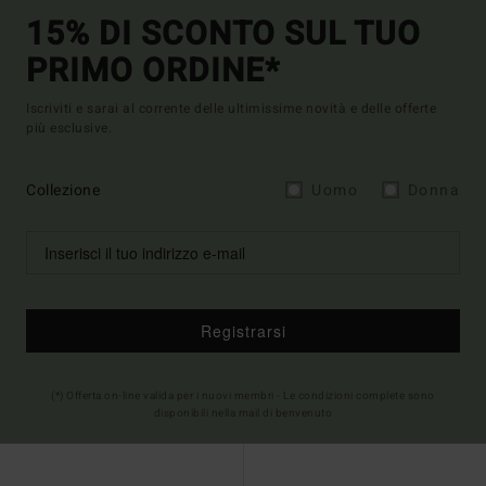
15% DI SCONTO SUL TUO
PRIMO ORDINE*
Iscriviti e sarai al corrente delle ultimissime novità e delle offerte
più esclusive.
Collezione
Uomo
Donna
Registrarsi
(*) Offerta on-line valida per i nuovi membri - Le condizioni complete sono
disponibili nella mail di benvenuto