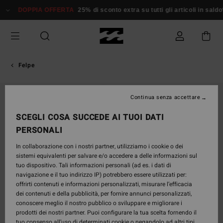
Salta
DOPPIA OFFERTA
25% di sconto extra su tutti gli articoli in sald
alle
informazioni
sul
prodotto
Felpe
Continua senza accettare
SCEGLI COSA SUCCEDE AI TUOI DATI
PERSONALI
In collaborazione con i nostri partner, utilizziamo i cookie o dei
sistemi equivalenti per salvare e/o accedere a delle informazioni sul
tuo dispositivo. Tali informazioni personali (ad es. i dati di
navigazione e il tuo indirizzo IP) potrebbero essere utilizzati per:
offrirti contenuti e informazioni personalizzati, misurare l’efficacia
dei contenuti e della pubblicità, per fornire annunci personalizzati,
conoscere meglio il nostro pubblico o sviluppare e migliorare i
prodotti dei nostri partner. Puoi configurare la tua scelta fornendo il
tuo consenso all’uso di determinati cookie o negandolo ad altri tipi