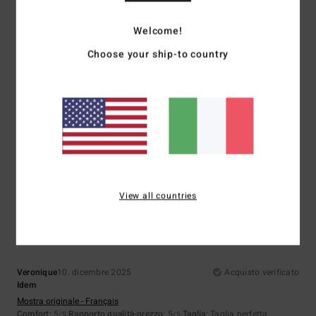
5
/5
Welcome!
Choose your ship-to country
Marine
7. gennaio 2026
Acquisto verificato
Materiale e taglio
Mostra originale - Français
Comfort
: 5
Rapporto qualità-prezzo
: 4
Taglia
: Taglia perfetta
Colore
:
/5
/5
5
/5
Consiglio questo prodotto
5
View all countries
/5
Veronique
10. dicembre 2025
Acquisto verificato
Idem
Mostra originale - Français
Comfort
: 5
Rapporto qualità-prezzo
: 5
Taglia
: Taglia perfetta
/5
/5