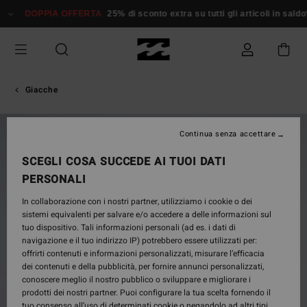
Salta
DOPPIA OFFERTA
25% di sconto extra su tutti gli articoli in saldo*
alle
informazioni
sul
prodotto
Giacche
NUOVO PRODOTTO
Continua senza accettare
SCEGLI COSA SUCCEDE AI TUOI DATI
PERSONALI
In collaborazione con i nostri partner, utilizziamo i cookie o dei
sistemi equivalenti per salvare e/o accedere a delle informazioni sul
tuo dispositivo. Tali informazioni personali (ad es. i dati di
navigazione e il tuo indirizzo IP) potrebbero essere utilizzati per:
offrirti contenuti e informazioni personalizzati, misurare l’efficacia
dei contenuti e della pubblicità, per fornire annunci personalizzati,
conoscere meglio il nostro pubblico o sviluppare e migliorare i
prodotti dei nostri partner. Puoi configurare la tua scelta fornendo il
tuo consenso all’uso di determinati cookie o negandolo ad altri tipi