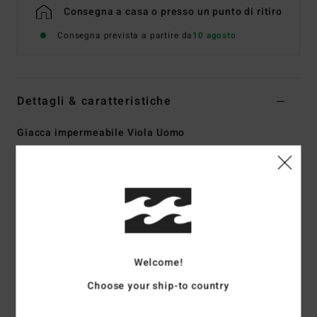
Consegna a casa o presso un punto di ritiro
Consegna prevista a partire da
10 agosto
Dettagli & caratteristiche
Giacca impermeabile Viola Uomo
Style
EBYJK00160
Codice colore
ppd0
Caratteristiche
Impermeabilizzazione:
10k/10k
Chiusura:
cerniera frontale con patta antivento
Cappuccio:
regolabile
Welcome!
Tasche:
tasche sul petto con cerniera, doppie tasche per
Choose your ship-to country
le mani con cerniera
Polsini:
polsini regolabili