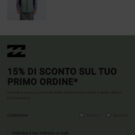
15% DI SCONTO SUL TUO
PRIMO ORDINE*
Iscriviti e sarai al corrente delle ultimissime novità e delle offerte
più esclusive.
Collezione
Uomo
Donna