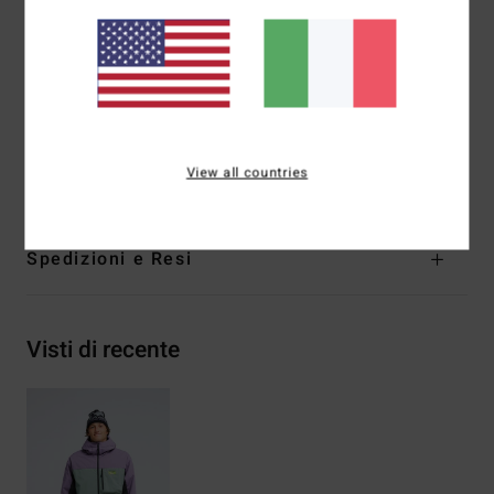
Dettagli:
piping riflettente, tasca portaoggetti in rete con
nastro adesivo
Fodera:
taffetà riciclato
Imbottitura:
isolamento in materiale riciclato
Composizione
[Tessuto principale] 100% poliestere
riciclato
View all countries
Spedizioni e Resi
Visti di recente