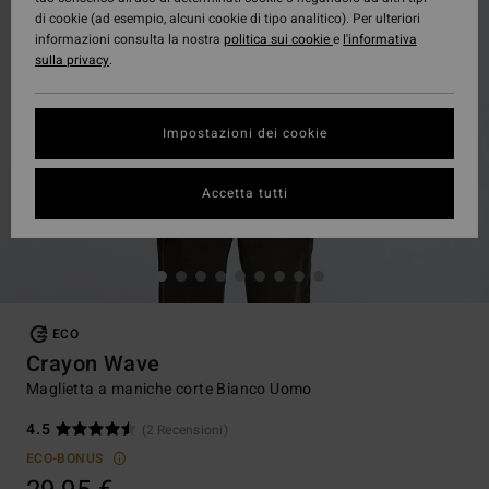
di cookie (ad esempio, alcuni cookie di tipo analitico). Per ulteriori
informazioni consulta la nostra
politica sui cookie
e
l'informativa
sulla privacy
.
Impostazioni dei cookie
Accetta tutti
ECO
Crayon Wave
Maglietta a maniche corte Bianco Uomo
4.5
(2 Recensioni)
ECO-BONUS