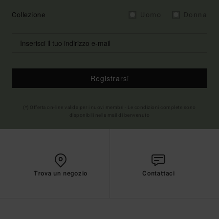
Collezione
Uomo
Donna
Registrarsi
(*) Offerta on-line valida per i nuovi membri - Le condizioni complete sono
disponibili nella mail di benvenuto
Trova un negozio
Contattaci