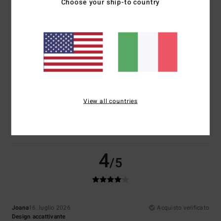
Choose your ship-to country
Comfort
Rapporto qualità-prezzo
5.0
4.5
Taglia
Materiale
4.5
Troppo piccolo
Troppo grande
Colore
View all countries
5.0
4
/5
Joana
16. luglio 2026
Acquisto verificato
Design accattivante