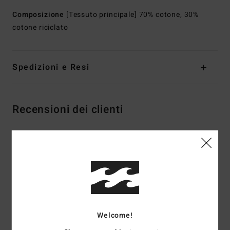
Composizione
[Tessuto principale] 70% cotone, 30%
cotone riciclato
Spedizioni e Resi
Recensioni dei clienti
Punteggio medio
4.5
/5
basato su
2 recensioni verificate
dal luglio 2026
Welcome!
Il 100% dei nostri clienti consiglia questo prodotto