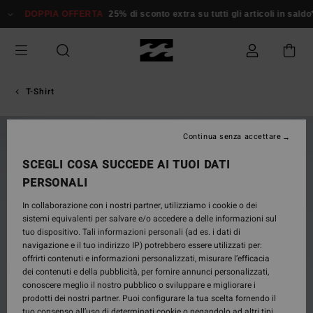
Salta
DOPPIA OFFERTA
25% di sconto extra su tutti gli articoli in saldo*
alle
informazioni
sul
prodotto
T-Shirt
NUOVO PRODOTTO
Continua senza accettare
SCEGLI COSA SUCCEDE AI TUOI DATI
PERSONALI
In collaborazione con i nostri partner, utilizziamo i cookie o dei
sistemi equivalenti per salvare e/o accedere a delle informazioni sul
tuo dispositivo. Tali informazioni personali (ad es. i dati di
navigazione e il tuo indirizzo IP) potrebbero essere utilizzati per:
offrirti contenuti e informazioni personalizzati, misurare l’efficacia
dei contenuti e della pubblicità, per fornire annunci personalizzati,
conoscere meglio il nostro pubblico o sviluppare e migliorare i
prodotti dei nostri partner. Puoi configurare la tua scelta fornendo il
tuo consenso all’uso di determinati cookie o negandolo ad altri tipi