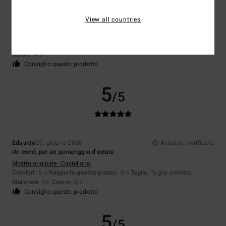
Romuald
30. giugno 2026
Acquisto verificato
View all countries
La taglia XXL non ti sta bene
Mostra originale - Français
Comfort
: 5
Rapporto qualità-prezzo
: 4
Taglia
: Piccolo
Materiale
: 4
/5
/5
/5
Colore
: 4
/5
Consiglio questo prodotto
5
/5
Eduardo
27. giugno 2026
Acquisto verificato
Un comò per un pomeriggio d'estate
Mostra originale - Castellano
Comfort
: 5
Rapporto qualità-prezzo
: 5
Taglia
: Taglia perfetta
/5
/5
Materiale
: 5
Colore
: 5
/5
/5
Consiglio questo prodotto
5
/5