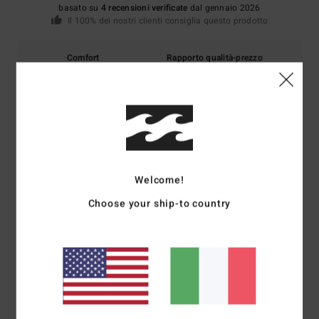
basato su
4 recensioni verificate
dal gennaio 2026
Il 100% dei nostri clienti consiglia questo prodotto
Comfort
Rapporto qualità-prezzo
5.0
4.8
Taglia
Materiale
4.8
Troppo piccolo
Troppo grande
Welcome!
Colore
4.8
Choose your ship-to country
5
/5