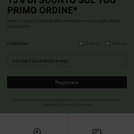
15% DI SCONTO SUL TUO
PRIMO ORDINE*
Iscriviti e sarai al corrente delle ultimissime novità e delle offerte
più esclusive.
Collezione
Uomo
Donna
Registrarsi
(*) Offerta on-line valida per i nuovi membri - Le condizioni complete sono
disponibili nella mail di benvenuto