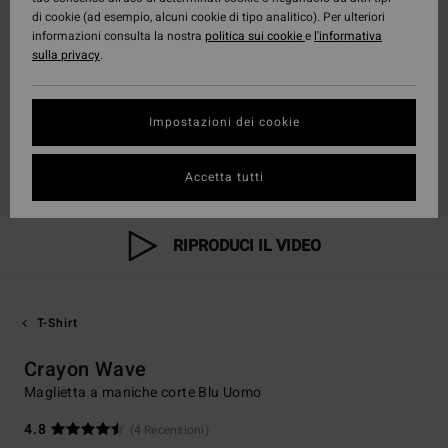
di cookie (ad esempio, alcuni cookie di tipo analitico). Per ulteriori
informazioni consulta la nostra
politica sui cookie
e
l'informativa
sulla privacy
.
Impostazioni dei cookie
Accetta tutti
RIPRODUCI IL VIDEO
T-Shirt
Crayon Wave
Maglietta a maniche corte Blu Uomo
4.8
(4 Recensioni)