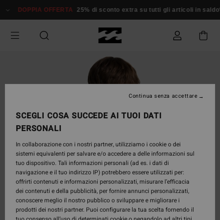
Salta
DOPPIA OFFERTA
25% di sconto extra su tutti gli articoli in sald
alle
informazioni
sul
prodotto
Continua senza accettare
SCEGLI COSA SUCCEDE AI TUOI DATI
PERSONALI
In collaborazione con i nostri partner, utilizziamo i cookie o dei
sistemi equivalenti per salvare e/o accedere a delle informazioni sul
tuo dispositivo. Tali informazioni personali (ad es. i dati di
navigazione e il tuo indirizzo IP) potrebbero essere utilizzati per:
offrirti contenuti e informazioni personalizzati, misurare l’efficacia
dei contenuti e della pubblicità, per fornire annunci personalizzati,
conoscere meglio il nostro pubblico o sviluppare e migliorare i
prodotti dei nostri partner. Puoi configurare la tua scelta fornendo il
tuo consenso all’uso di determinati cookie o negandolo ad altri tipi