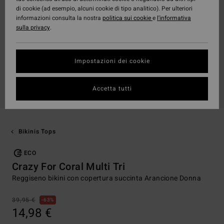
di cookie (ad esempio, alcuni cookie di tipo analitico). Per ulteriori
informazioni consulta la nostra
politica sui cookie
e
l'informativa
sulla privacy
.
Impostazioni dei cookie
Accetta tutti
Bikinis Tops
ECO
Crazy For Coral Multi Tri
Reggiseno bikini con copertura succinta Arancione Donna
39,95 €
63%
14,98 €