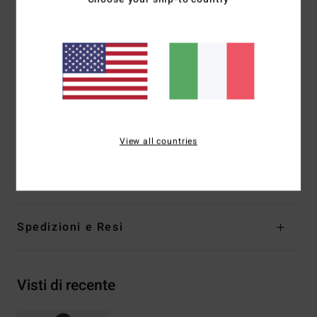
Spalline:
Spalline annodate regolabili
Chiusura:
chiusura posteriore regolabile con nodi al
centro del collo
Imbottitura:
coppe staccabili
Copertura:
copertura succinta
Marcatura:
logo ricamato sulla cucitura anteriore sinistra
Altre caratteristiche:
taglio triangolare da indossare in
due modi
View all countries
Composizione
78% nylon 22% elastan
Spedizioni e Resi
Visti di recente