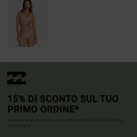
15% DI SCONTO SUL TUO
PRIMO ORDINE*
Iscriviti e sarai al corrente delle ultimissime novità e delle offerte
più esclusive.