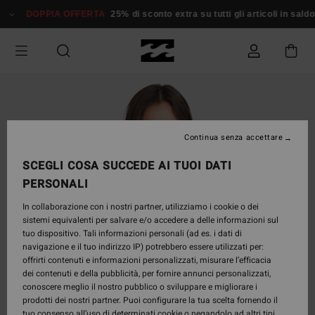
Salta
DOPPIA OFFERTA
25% di sconto extra su tutti gli articoli in saldo*
alle
informazioni
sul
prodotto
Continua senza accettare
SCEGLI COSA SUCCEDE AI TUOI DATI
PERSONALI
In collaborazione con i nostri partner, utilizziamo i cookie o dei
sistemi equivalenti per salvare e/o accedere a delle informazioni sul
tuo dispositivo. Tali informazioni personali (ad es. i dati di
navigazione e il tuo indirizzo IP) potrebbero essere utilizzati per:
offrirti contenuti e informazioni personalizzati, misurare l’efficacia
dei contenuti e della pubblicità, per fornire annunci personalizzati,
conoscere meglio il nostro pubblico o sviluppare e migliorare i
prodotti dei nostri partner. Puoi configurare la tua scelta fornendo il
tuo consenso all’uso di determinati cookie o negandolo ad altri tipi