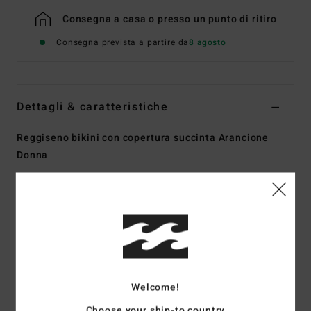
Consegna a casa o presso un punto di ritiro
Consegna prevista a partire da
8 agosto
Dettagli & caratteristiche
Reggiseno bikini con copertura succinta Arancione
Donna
Style
24O141514
Codice colore
pou
Caratteristiche
Collezione:
Crazy For Coral Multi Tri
Tessuto:
tessuto mano pesca riciclato in misto di nylon e
elastan
Welcome!
Forma:
forma triangolare
Collo:
collo halter
Choose your ship-to country