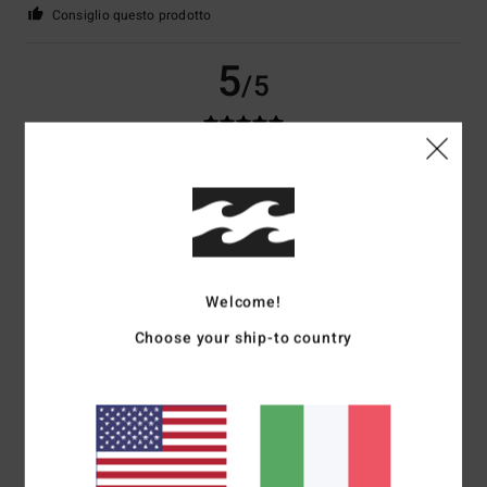
Consiglio questo prodotto
5
/5
Selim
29. giugno 2026
Acquisto verificato
Corrisponde alla descrizione
Mostra originale - Français
Comfort
: 5
Rapporto qualità-prezzo
: 5
Taglia
: Taglia perfetta
/5
/5
Materiale
: 5
Colore
: 5
/5
/5
Consiglio questo prodotto
Welcome!
5
Choose your ship-to country
/5
Bruno
27. giugno 2026
Acquisto verificato
Comfort, taglio, colori, tasca con cerniera