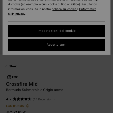
di cookie (ad esempio, alcuni cookie di tipo analitico). Per ulteriori
informazioni consulta la nostra
politica sui cookie
e
l'informativa
sulla privacy
.
Impostazioni dei cookie
Accetta tutti
Short
ECO
Crossfire Mid
Bermuda Submersible Grigio uomo
4.7
(14 Recensioni)
ECO-BONUS