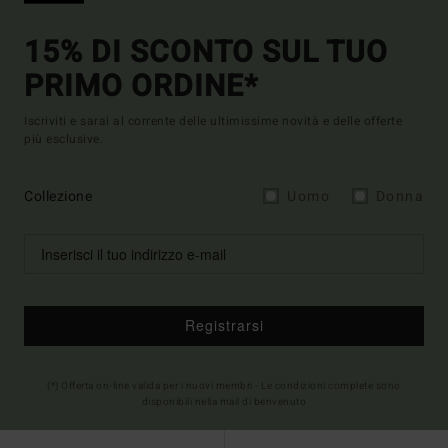
15% DI SCONTO SUL TUO
PRIMO ORDINE*
Iscriviti e sarai al corrente delle ultimissime novità e delle offerte
più esclusive.
Collezione
Uomo
Donna
Registrarsi
(*) Offerta on-line valida per i nuovi membri - Le condizioni complete sono
disponibili nella mail di benvenuto