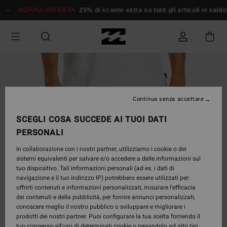
Salta
DOPPIA OFFERTA
25% di sconto extra su tutti gli articoli in sald
alle
informazioni
sul
prodotto
Continua senza accettare
SCEGLI COSA SUCCEDE AI TUOI DATI
PERSONALI
In collaborazione con i nostri partner, utilizziamo i cookie o dei
sistemi equivalenti per salvare e/o accedere a delle informazioni sul
tuo dispositivo. Tali informazioni personali (ad es. i dati di
navigazione e il tuo indirizzo IP) potrebbero essere utilizzati per:
offrirti contenuti e informazioni personalizzati, misurare l’efficacia
dei contenuti e della pubblicità, per fornire annunci personalizzati,
conoscere meglio il nostro pubblico o sviluppare e migliorare i
prodotti dei nostri partner. Puoi configurare la tua scelta fornendo il
tuo consenso all’uso di determinati cookie o negandolo ad altri tipi