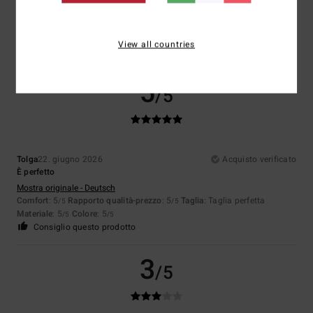
Mostra originale - Français
Comfort
: 5
Rapporto qualità-prezzo
: 5
Taglia
: Taglia perfetta
/5
/5
Materiale
: 5
Colore
: 5
/5
/5
View all countries
Consiglio questo prodotto
5
/5
Tolga
22. giugno 2026
Acquisto verificato
È perfetto
Mostra originale - Deutsch
Comfort
: 5
Rapporto qualità-prezzo
: 5
Taglia
: Taglia perfetta
/5
/5
Materiale
: 5
Colore
: 5
/5
/5
Consiglio questo prodotto
3
/5