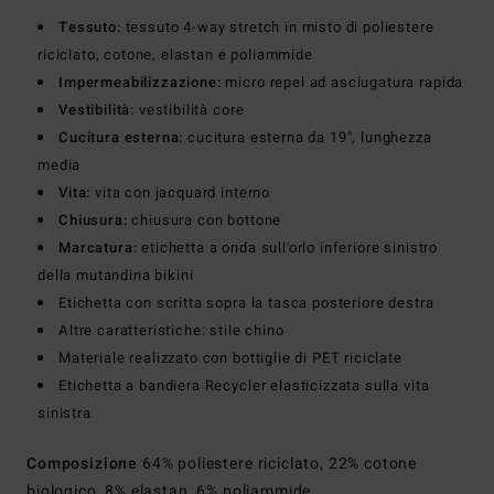
Tessuto:
tessuto 4-way stretch in misto di poliestere
riciclato, cotone, elastan e poliammide
Impermeabilizzazione:
micro repel ad asciugatura rapida
Vestibilità:
vestibilità core
Cucitura esterna:
cucitura esterna da 19", lunghezza
media
Vita:
vita con jacquard interno
Chiusura:
chiusura con bottone
Marcatura:
etichetta a onda sull'orlo inferiore sinistro
della mutandina bikini
Etichetta con scritta sopra la tasca posteriore destra
Altre caratteristiche: stile chino
Materiale realizzato con bottiglie di PET riciclate
Etichetta a bandiera Recycler elasticizzata sulla vita
sinistra
Composizione
64% poliestere riciclato, 22% cotone
biologico, 8% elastan, 6% poliammide