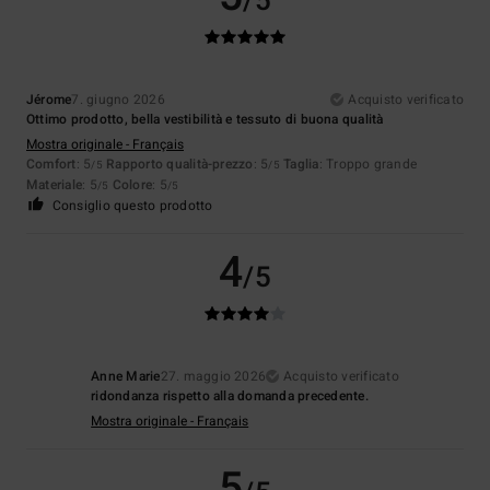
/5
Jérome
7. giugno 2026
Acquisto verificato
Ottimo prodotto, bella vestibilità e tessuto di buona qualità
Mostra originale - Français
Comfort
: 5
Rapporto qualità-prezzo
: 5
Taglia
: Troppo grande
/5
/5
Materiale
: 5
Colore
: 5
/5
/5
Consiglio questo prodotto
4
/5
Anne Marie
27. maggio 2026
Acquisto verificato
ridondanza rispetto alla domanda precedente.
Mostra originale - Français
5