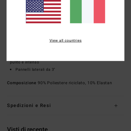
cuciture, potenziare l'elasticità e migliorare le prestazioni
Vita:
vita fissa
Chiusura:
chiusura con coulisse
Cucitura esterna:
cucitura esterna da 18", lunghezza
corta
Tasche:
tasche posteriori applicate
View all countries
Altre caratteristiche:
i boardshort D'Bah offrono una
colorazione unica e combinazioni imperdibili per un effetto
pulito e intenso
Pannelli laterali da 3"
Composizione
90% Poliestere riciclato, 10% Elastan
Spedizioni e Resi
Visti di recente