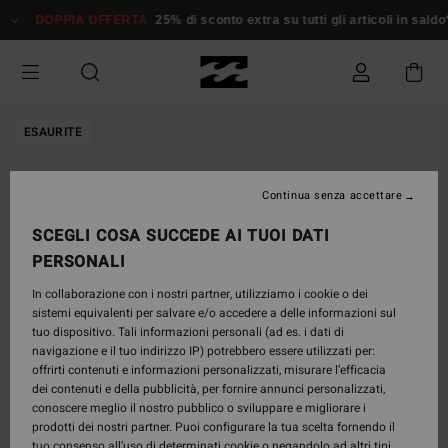
Salta
DOPPIA OFFERTA
25% di sconto extra su tutti gli articoli in saldo*
alle
informazioni
sul
prodotto
ESAURITE
Continua senza accettare
SCEGLI COSA SUCCEDE AI TUOI DATI
PERSONALI
In collaborazione con i nostri partner, utilizziamo i cookie o dei
sistemi equivalenti per salvare e/o accedere a delle informazioni sul
tuo dispositivo. Tali informazioni personali (ad es. i dati di
navigazione e il tuo indirizzo IP) potrebbero essere utilizzati per:
offrirti contenuti e informazioni personalizzati, misurare l’efficacia
dei contenuti e della pubblicità, per fornire annunci personalizzati,
conoscere meglio il nostro pubblico o sviluppare e migliorare i
prodotti dei nostri partner. Puoi configurare la tua scelta fornendo il
tuo consenso all’uso di determinati cookie o negandolo ad altri tipi