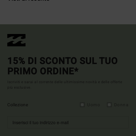
15% DI SCONTO SUL TUO
PRIMO ORDINE*
Iscriviti e sarai al corrente delle ultimissime novità e delle offerte
più esclusive.
Collezione
Uomo
Donna