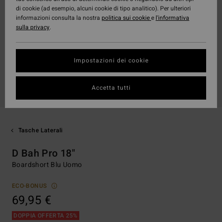
di cookie (ad esempio, alcuni cookie di tipo analitico). Per ulteriori
informazioni consulta la nostra
politica sui cookie
e
l'informativa
sulla privacy
.
Impostazioni dei cookie
Accetta tutti
Tasche Laterali
D Bah Pro 18"
Boardshort Blu Uomo
ECO-BONUS
69,95 €
DOPPIA OFFERTA 25%