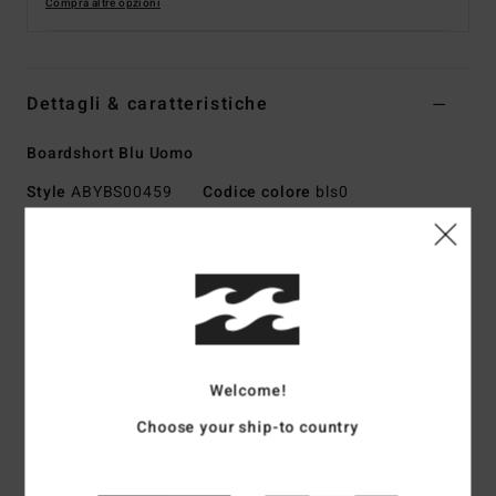
Compra altre opzioni
Dettagli & caratteristiche
Boardshort Blu Uomo
Style
ABYBS00459
Codice colore
bls0
Caratteristiche
Collezione:
collezione No Fixed Address
Tessuto:
tessuto Recycler 4-way stretch in misto di
poliestere riciclato ed elastan
Tessuto ad elevate prestazioni realizzato con bottiglie di
Welcome!
PET riciclate
Choose your ship-to country
Rivestimento: rivestimento micro repel idrorepellente, per
un tessuto leggero e ad asciugatura rapida
Vestibilità:
vestibilità tecnica con pannelli per ridurre le