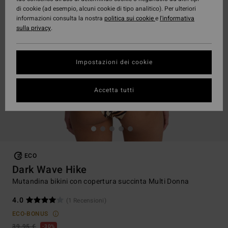
di cookie (ad esempio, alcuni cookie di tipo analitico). Per ulteriori
informazioni consulta la nostra
politica sui cookie
e
l'informativa
sulla privacy
.
Impostazioni dei cookie
Accetta tutti
ECO
Dark Wave Hike
Mutandina bikini con copertura succinta Multi Donna
4.0
(1 Recensioni)
ECO-BONUS
39,95 €
30%