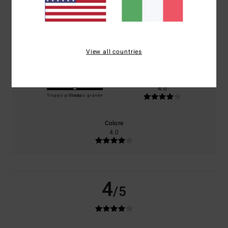
basato su
1 recensioni verificate
dal luglio 2026
Il 0% dei nostri clienti consiglia questo prodotto
Comfort
Rapporto qualità-prezzo
4.0
4.0
View all countries
Taglia
Materiale
4.0
Troppo piccolo
Troppo grande
Colore
4.0
4
/5