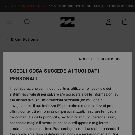
Salta
DOPPIA OFFERTA
25% di sconto extra su tutti gli articoli in saldo*
alle
informazioni
sul
prodotto
Bikini Bottoms
Continua senza accettare
SCEGLI COSA SUCCEDE AI TUOI DATI
PERSONALI
In collaborazione con i nostri partner, utilizziamo i cookie o dei
sistemi equivalenti per salvare e/o accedere a delle informazioni sul
tuo dispositivo. Tali informazioni personali (ad es. i dati di
navigazione e il tuo indirizzo IP) potrebbero essere utilizzati per:
offrirti contenuti e informazioni personalizzati, misurare l’efficacia
dei contenuti e della pubblicità, per fornire annunci personalizzati,
conoscere meglio il nostro pubblico o sviluppare e migliorare i
prodotti dei nostri partner. Puoi configurare la tua scelta fornendo il
tuo consenso all’uso di determinati cookie o negandolo ad altri tipi