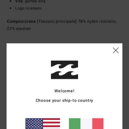
Vita:
gamba alta
Logo ricamato
Composizione
[Tessuto principale] 78% nylon riciclato,
22% elastan
Spedizioni e Resi
Recensioni dei clienti
Welcome!
Punteggio medio
4.0
Choose your ship-to country
/5