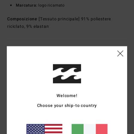
Marcatura:
logo ricamato
Composizione
[Tessuto principale] 91% poliestere
riciclato, 9% elastan
Spedizioni e Resi
Recensioni dei clienti
Punteggio medio
Welcome!
4.0
Choose your ship-to country
/5
basato su
1 recensioni verificate
dal luglio 2026