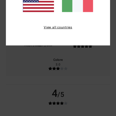
Il 0% dei nostri clienti consiglia questo prodotto
Comfort
Rapporto qualità-prezzo
5.0
5.0
View all countries
Taglia
Materiale
5.0
Troppo piccolo
Troppo grande
Colore
3.0
4
/5