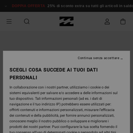
Salta
DOPPIA OFFERTA
25% di sconto extra su tutti gli articoli in saldo*
alle
informazioni
sul
prodotto
Continua senza accettare
SCEGLI COSA SUCCEDE AI TUOI DATI
PERSONALI
In collaborazione con i nostri partner, utilizziamo i cookie o dei
sistemi equivalenti per salvare e/o accedere a delle informazioni sul
tuo dispositivo. Tali informazioni personali (ad es. i dati di
navigazione e il tuo indirizzo IP) potrebbero essere utilizzati per:
offrirti contenuti e informazioni personalizzati, misurare l’efficacia
dei contenuti e della pubblicità, per fornire annunci personalizzati,
conoscere meglio il nostro pubblico o sviluppare e migliorare i
prodotti dei nostri partner. Puoi configurare la tua scelta fornendo il
tuo consenso all’uso di determinati cookie o negandolo ad altri tipi