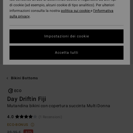
di cookie (ad esempio, alcuni cookie di tipo analitico). Per ulteriori
informazioni consulta la nostra
politica sui cookie
e
l'informativa
sulla privacy
.
Impostazioni dei cookie
Accetta tutti
Bikini Bottoms
ECO
Day Driftin Fiji
Mutandina bikini con copertura succinta Multi Donna
4.0
(1 Recensioni)
ECO-BONUS
39,95 €
63%