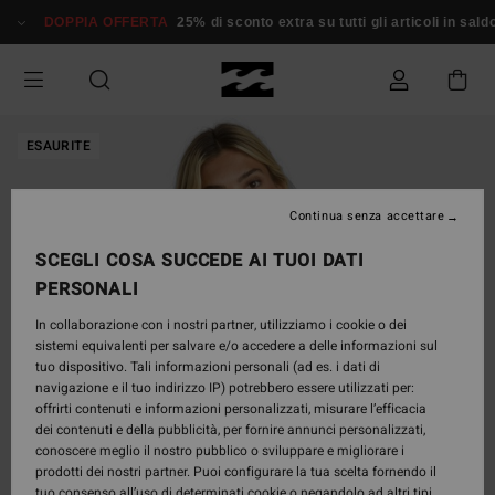
Salta
DOPPIA OFFERTA
25% di sconto extra su tutti gli articoli in saldo*
alle
informazioni
sul
prodotto
ESAURITE
Continua senza accettare
SCEGLI COSA SUCCEDE AI TUOI DATI
PERSONALI
In collaborazione con i nostri partner, utilizziamo i cookie o dei
sistemi equivalenti per salvare e/o accedere a delle informazioni sul
tuo dispositivo. Tali informazioni personali (ad es. i dati di
navigazione e il tuo indirizzo IP) potrebbero essere utilizzati per:
offrirti contenuti e informazioni personalizzati, misurare l’efficacia
dei contenuti e della pubblicità, per fornire annunci personalizzati,
conoscere meglio il nostro pubblico o sviluppare e migliorare i
prodotti dei nostri partner. Puoi configurare la tua scelta fornendo il
tuo consenso all’uso di determinati cookie o negandolo ad altri tipi