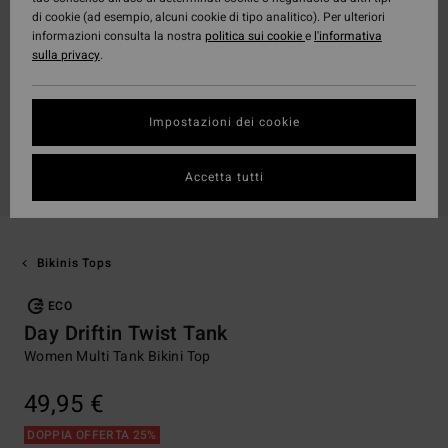
di cookie (ad esempio, alcuni cookie di tipo analitico). Per ulteriori
informazioni consulta la nostra
politica sui cookie
e
l'informativa
sulla privacy
.
Impostazioni dei cookie
Accetta tutti
Bikinis Tops
ECO
Day Driftin Twist Tank
Women Multi Tank Bikini Top
49,95 €
DOPPIA OFFERTA 25%