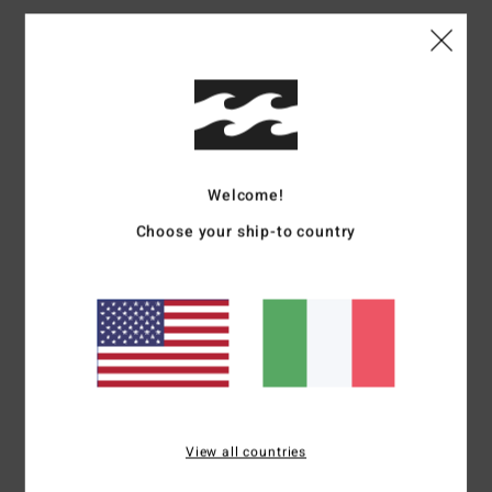
Dettagli & caratteristiche
Women Multi Tank Bikini Top
Style
24O172501
Codice colore
mul
Caratteristiche
Welcome!
Choose your ship-to country
Fabric:
Recycled polyester blend fabric
Padding:
Removable
Details:
twist at CF
Lining:
Fully lined front and back
Branding:
logo embroidery.
Composizione
[Main Fabric] 91% Recycled Polyester / 9%
Elastane
View all countries