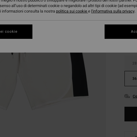
meglio il nostro pubblico o sviluppare e migliorare i prodotti dei nostri partner. P
senso all’uso di determinati cookie o negandolo ad altri tipi di cookie (ad esempi
ori informazioni consulta la nostra
politica sui cookie
e
l'informativa sulla privacy
.
Color
ei cookie
Acc
28
36
Co