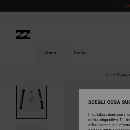
Salta
DO
alle
informazioni
sul
prodotto
Uomo
Donna
Novità
Board 
SCEGLI COSA SUC
In collaborazione con i no
sul tuo dispositivo. Tali i
offrirti contenuti e inform