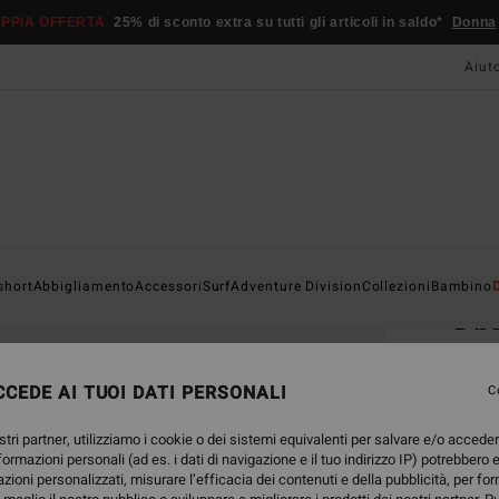
PPIA OFFERTA
25% di sconto extra su tutti gli articoli in saldo*
Donna
Aiut
Home
short
Abbigliamento
Accessori
Surf
Adventure Division
Collezioni
Bambino
Dba
Board
CEDE AI TUOI DATI PERSONALI
4.3
C
75,95
stri partner, utilizziamo i cookie o dei sistemi equivalenti per salvare e/o accede
53,
nformazioni personali (ad es. i dati di navigazione e il tuo indirizzo IP) potrebbero e
azioni personalizzati, misurare l’efficacia dei contenuti e della pubblicità, per fo
OFFER