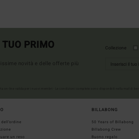
L TUO PRIMO
Collezione
imissime novità e delle offerte più
erta on-line valida per i nuovi membri - Le condizioni complete sono disponibili nella mail di b
TO
BILLABONG
 dell’ordine
50 Years of Billabong
izione
Billabong Crew
tuare un reso
Buono regalo