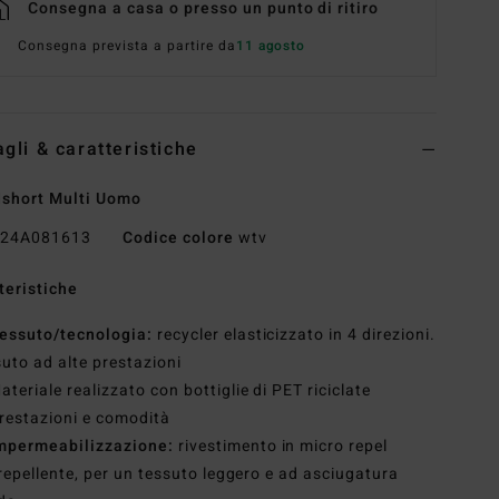
Consegna a casa o presso un punto di ritiro
Consegna prevista a partire da
11 agosto
agli & caratteristiche
short Multi Uomo
24A081613
Codice colore
wtv
teristiche
essuto/tecnologia:
recycler elasticizzato in 4 direzioni.
uto ad alte prestazioni
ateriale realizzato con bottiglie di PET riciclate
restazioni e comodità
mpermeabilizzazione:
rivestimento in micro repel
repellente, per un tessuto leggero e ad asciugatura