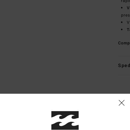
rapi
V
pres
V
T
Comp
Sped
Punteggio medio
4.3