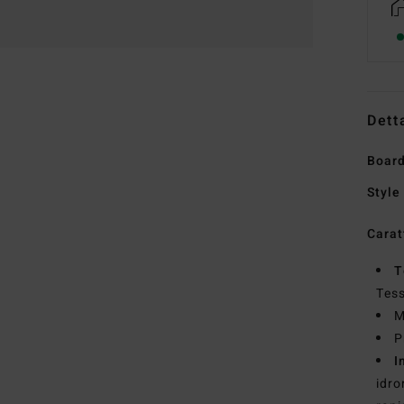
Dett
Board
Style
Carat
T
Tess
M
P
I
idro