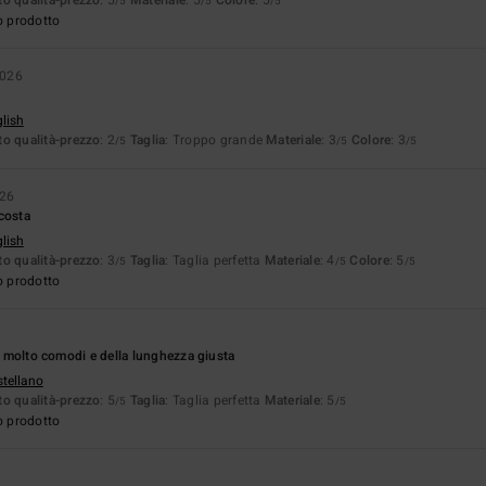
/5
/5
/5
o prodotto
2026
glish
o qualità-prezzo
: 2
Taglia
: Troppo grande
Materiale
: 3
Colore
: 3
/5
/5
/5
026
costa
glish
o qualità-prezzo
: 3
Taglia
: Taglia perfetta
Materiale
: 4
Colore
: 5
/5
/5
/5
o prodotto
f, molto comodi e della lunghezza giusta
stellano
o qualità-prezzo
: 5
Taglia
: Taglia perfetta
Materiale
: 5
/5
/5
o prodotto