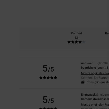
Comfort
Ra
4.3
Antoine
5. luglio 20
5
/5
boardshort lunghi. St
Mostra originale - Fr
Comfort
: 5
Rapport
/5
Consiglio quest
Emmanuel
29. giugn
5
/5
Comodo da indossare 
Mostra originale - Fr
Comfort
: 5
Rapport