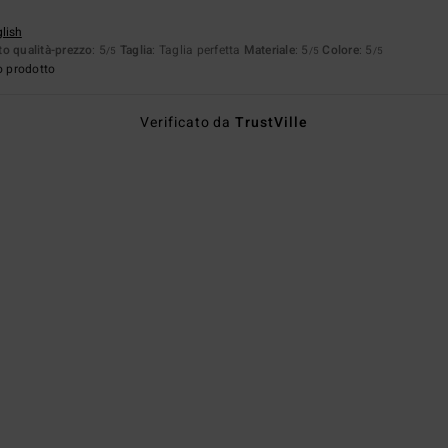
glish
o qualità-prezzo
: 5
Taglia
: Taglia perfetta
Materiale
: 5
Colore
: 5
/5
/5
/5
o prodotto
Verificato da
TrustVille