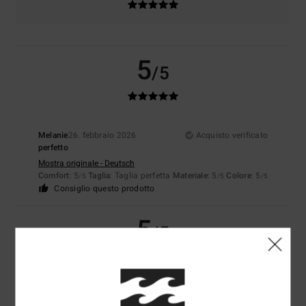
5
/5
Melanie
26. febbraio 2026
Acquisto verificato
perfetto
Mostra originale - Deutsch
Comfort
: 5
Taglia
: Taglia perfetta
Materiale
: 5
Colore
: 5
/5
/5
/5
Consiglio questo prodotto
5
/5
Dan
26. gennaio 2026
Acquisto verificato