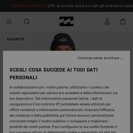
Salta
DOPPIA OFFERTA
25% di sconto extra su tutti gli articoli in sald
alle
informazioni
sul
prodotto
ESAURITE
Continua senza accettare
SCEGLI COSA SUCCEDE AI TUOI DATI
PERSONALI
In collaborazione con i nostri partner, utilizziamo i cookie o dei
sistemi equivalenti per salvare e/o accedere a delle informazioni sul
tuo dispositivo. Tali informazioni personali (ad es. i dati di
navigazione e il tuo indirizzo IP) potrebbero essere utilizzati per:
offrirti contenuti e informazioni personalizzati, misurare l’efficacia
dei contenuti e della pubblicità, per fornire annunci personalizzati,
conoscere meglio il nostro pubblico o sviluppare e migliorare i
prodotti dei nostri partner. Puoi configurare la tua scelta fornendo il
tuo consenso all’uso di determinati cookie o negandolo ad altri tipi