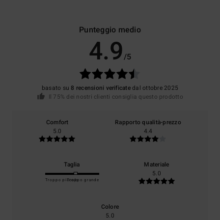
Punteggio medio
4.9
/5
basato su
8 recensioni verificate
dal ottobre 2025
Il 75% dei nostri clienti consiglia questo prodotto
Comfort
Rapporto qualità-prezzo
5.0
4.4
Taglia
Materiale
5.0
Troppo piccolo
Troppo grande
Colore
5.0