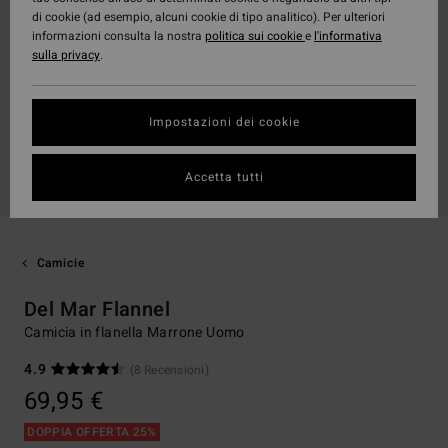
di cookie (ad esempio, alcuni cookie di tipo analitico). Per ulteriori
informazioni consulta la nostra
politica sui cookie
e
l'informativa
sulla privacy
.
Impostazioni dei cookie
Accetta tutti
Camicie
Del Mar Flannel
Camicia in flanella Marrone Uomo
4.9
(8 Recensioni)
69,95 €
DOPPIA OFFERTA 25%