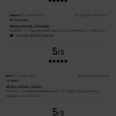
Manuel
28. ottobre 2025
Acquisto verificato
Mi è piaciuto
Mostra originale - Português
Comfort
: 5
Rapporto qualità-prezzo
: 4
Materiale
: 5
Colore
: 5
/5
/5
/5
/5
Consiglio questo prodotto
5
/5
Ben
22. ottobre 2025
Acquisto verificato
Lo adoro
Mostra originale - English
Comfort
: 5
Rapporto qualità-prezzo
: 5
Taglia
: Taglia perfetta
/5
/5
Materiale
: 5
Colore
: 5
/5
/5
5
/5