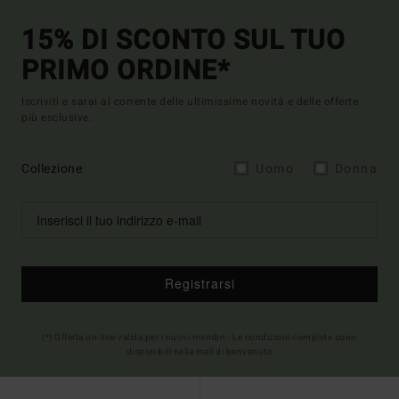
15% DI SCONTO SUL TUO
PRIMO ORDINE*
Iscriviti e sarai al corrente delle ultimissime novità e delle offerte
più esclusive.
Collezione
Uomo
Donna
Registrarsi
(*) Offerta on-line valida per i nuovi membri - Le condizioni complete sono
disponibili nella mail di benvenuto