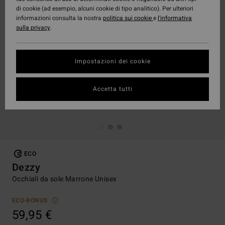
di cookie (ad esempio, alcuni cookie di tipo analitico). Per ulteriori
informazioni consulta la nostra
politica sui cookie
e
l'informativa
sulla privacy
.
Impostazioni dei cookie
Accetta tutti
ECO
Dezzy
Occhiali da sole Marrone Unisex
ECO-BONUS
59,95 €