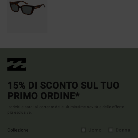
15% DI SCONTO SUL TUO
PRIMO ORDINE*
Iscriviti e sarai al corrente delle ultimissime novità e delle offerte
più esclusive.
Collezione
Uomo
Donna