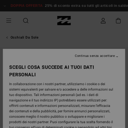
Salta
DOPPIA OFFERTA
25% di sconto extra su tutti gli articoli in saldo*
alle
informazioni
sul
prodotto
Occhiali Da Sole
Continua senza accettare
SCEGLI COSA SUCCEDE AI TUOI DATI
PERSONALI
In collaborazione con i nostri partner, utilizziamo i cookie o dei
sistemi equivalenti per salvare e/o accedere a delle informazioni sul
tuo dispositivo. Tali informazioni personali (ad es. i dati di
navigazione e il tuo indirizzo IP) potrebbero essere utilizzati per:
offrirti contenuti e informazioni personalizzati, misurare l’efficacia
dei contenuti e della pubblicità, per fornire annunci personalizzati,
conoscere meglio il nostro pubblico o sviluppare e migliorare i
prodotti dei nostri partner. Puoi configurare la tua scelta fornendo il
tuo consenso all’uso di determinati cookie o negandolo ad altri tipi