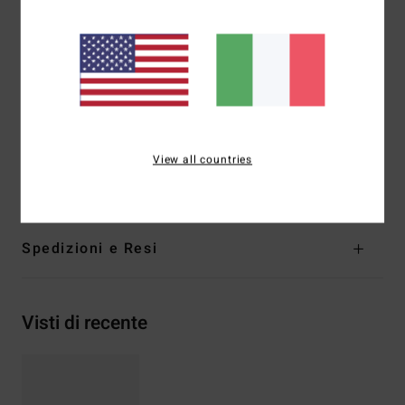
Categoria 3, per una maggiore riduzione
dell'abbagliamento
5 cerniere a barilotto
Sacca in cotone biologico
Garanzia:
garanzia 2 anni
Scarica la
Dichiarazione Di Conformità
Composizione
[Tessuto principale] 50% Acetato, 50%
View all countries
Policarbonato
Spedizioni e Resi
Visti di recente