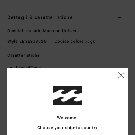
Dettagli & caratteristiche
Occhiali da sole Marrone Unisex
Style
EBYEY03026
Codice colore
xcgk
Caratteristiche
Lenti:
57 mm
Ponte:
20 mm
Tempie:
140 mm
Altezza delle lenti:
38.4 mm
Montatura a mano in bioacetato
Lenti CR-39
Curvatura a base ottica 6 per una montatura leggermente
Welcome!
curva
Choose your ship-to country
Protezione al 100% Dalla luce ultravioletta