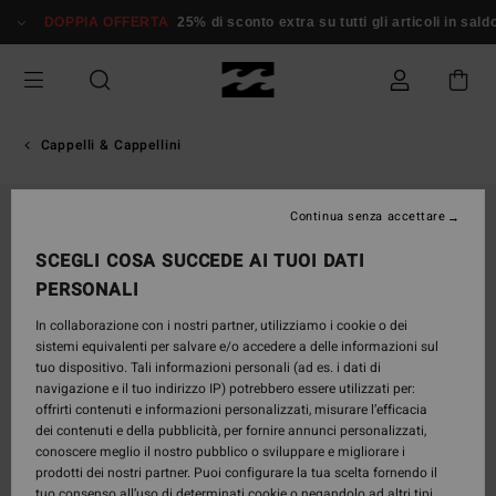
Salta
DOPPIA OFFERTA
25% di sconto extra su tutti gli articoli in saldo*
alle
informazioni
sul
prodotto
Cappelli & Cappellini
NUOVO PRODOTTO
Continua senza accettare
SCEGLI COSA SUCCEDE AI TUOI DATI
PERSONALI
In collaborazione con i nostri partner, utilizziamo i cookie o dei
sistemi equivalenti per salvare e/o accedere a delle informazioni sul
tuo dispositivo. Tali informazioni personali (ad es. i dati di
navigazione e il tuo indirizzo IP) potrebbero essere utilizzati per:
offrirti contenuti e informazioni personalizzati, misurare l’efficacia
dei contenuti e della pubblicità, per fornire annunci personalizzati,
conoscere meglio il nostro pubblico o sviluppare e migliorare i
prodotti dei nostri partner. Puoi configurare la tua scelta fornendo il
tuo consenso all’uso di determinati cookie o negandolo ad altri tipi