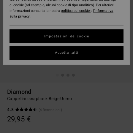
di cookie (ad esempio, alcuni cookie di tipo analitico). Per ulteriori
informazioni consulta la nostra
politica sui cookie
e
l'informativa
sulla privacy
.
Impostazioni dei cookie
Accetta tutti
Diamond
Cappellino snapback Beige Uomo
4.8
(4 Recensioni)
29,95 €