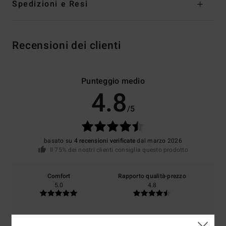
Spedizioni e Resi
Recensioni dei clienti
Punteggio medio
4.8
/5
basato su
4 recensioni verificate
dal marzo 2026
Il 75% dei nostri clienti consiglia questo prodotto
Comfort
Rapporto qualità-prezzo
5.0
4.8
Taglia
Materiale