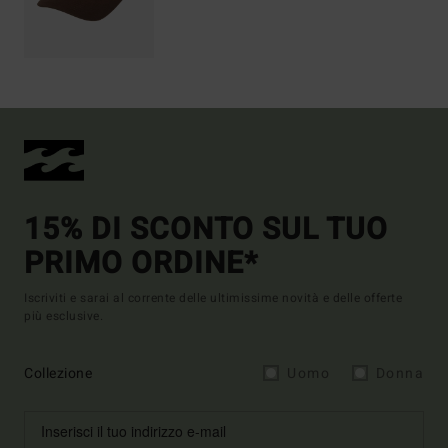
15% DI SCONTO SUL TUO
PRIMO ORDINE*
Iscriviti e sarai al corrente delle ultimissime novità e delle offerte
più esclusive.
Collezione
Uomo
Donna