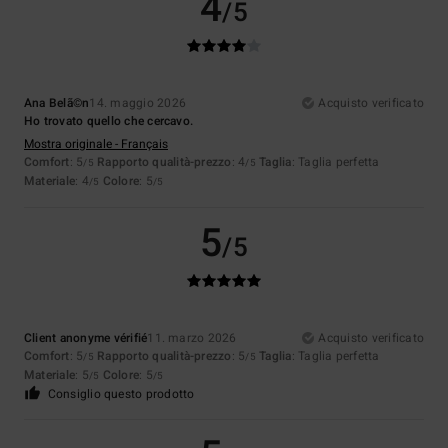
4
/5
Ana Belã©n
14. maggio 2026
Acquisto verificato
Ho trovato quello che cercavo.
Mostra originale - Français
Comfort
: 5
Rapporto qualità-prezzo
: 4
Taglia
: Taglia perfetta
/5
/5
Materiale
: 4
Colore
: 5
/5
/5
5
/5
Client anonyme vérifié
11. marzo 2026
Acquisto verificato
Comfort
: 5
Rapporto qualità-prezzo
: 5
Taglia
: Taglia perfetta
/5
/5
Materiale
: 5
Colore
: 5
/5
/5
Consiglio questo prodotto