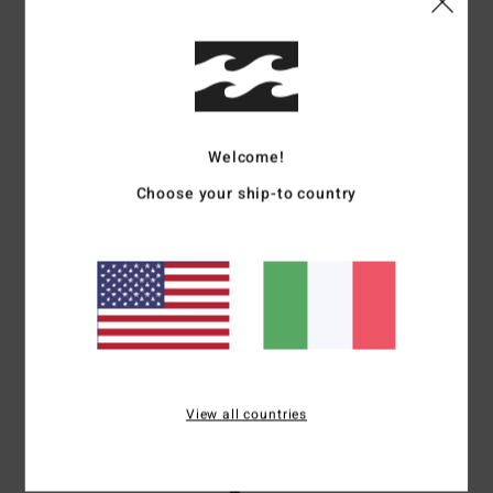
4.8
Troppo piccolo
Troppo grande
Colore
5.0
Welcome!
Choose your ship-to country
5
/5
Patricia
22. giugno 2026
Acquisto verificato
Originale
Mostra originale - Français
Comfort
: 5
Rapporto qualità-prezzo
: 5
Taglia
: Taglia perfetta
/5
/5
View all countries
Materiale
: 5
Colore
: 5
/5
/5
Consiglio questo prodotto