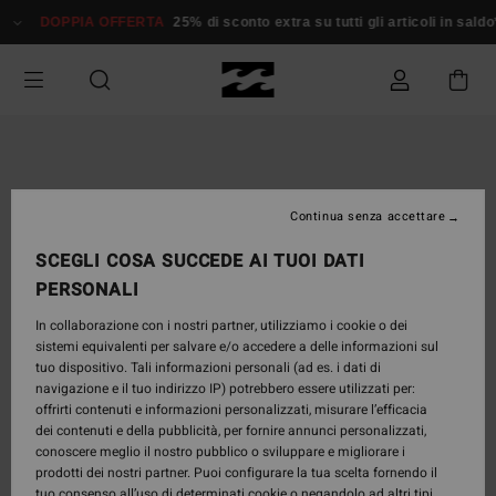
Salta
DOPPIA OFFERTA
25% di sconto extra su tutti gli articoli in saldo*
alle
informazioni
sul
prodotto
Continua senza accettare
SCEGLI COSA SUCCEDE AI TUOI DATI
PERSONALI
In collaborazione con i nostri partner, utilizziamo i cookie o dei
sistemi equivalenti per salvare e/o accedere a delle informazioni sul
tuo dispositivo. Tali informazioni personali (ad es. i dati di
navigazione e il tuo indirizzo IP) potrebbero essere utilizzati per:
offrirti contenuti e informazioni personalizzati, misurare l’efficacia
dei contenuti e della pubblicità, per fornire annunci personalizzati,
conoscere meglio il nostro pubblico o sviluppare e migliorare i
prodotti dei nostri partner. Puoi configurare la tua scelta fornendo il
tuo consenso all’uso di determinati cookie o negandolo ad altri tipi