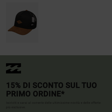
15% DI SCONTO SUL TUO
PRIMO ORDINE*
Iscriviti e sarai al corrente delle ultimissime novità e delle offerte
più esclusive.