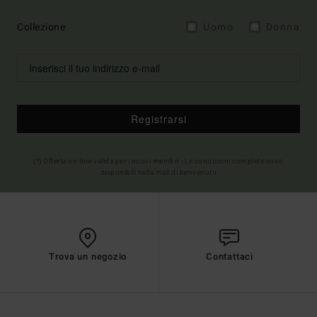
Collezione
Uomo
Donna
Registrarsi
(*) Offerta on-line valida per i nuovi membri - Le condizioni complete sono
disponibili nella mail di benvenuto
Trova un negozio
Contattaci