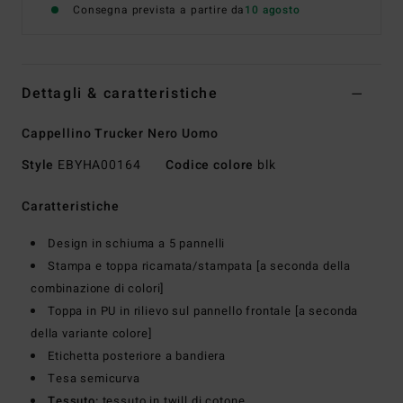
Consegna prevista a partire da
10 agosto
Dettagli & caratteristiche
Cappellino Trucker Nero Uomo
Style
EBYHA00164
Codice colore
blk
Caratteristiche
Design in schiuma a 5 pannelli
Stampa e toppa ricamata/stampata [a seconda della
combinazione di colori]
Toppa in PU in rilievo sul pannello frontale [a seconda
della variante colore]
Etichetta posteriore a bandiera
Tesa semicurva
Tessuto:
tessuto in twill di cotone