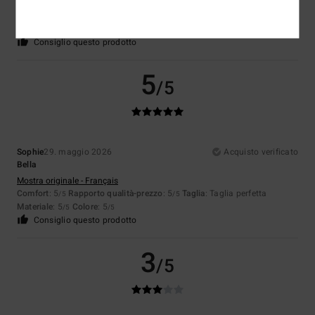
Mostra originale - Français
Comfort
: 4
Rapporto qualità-prezzo
: 4
Taglia
: Taglia perfetta
/5
/5
Materiale
: 5
Colore
: 5
/5
/5
Consiglio questo prodotto
5
/5
Sophie
29. maggio 2026
Acquisto verificato
Bella
Mostra originale - Français
Comfort
: 5
Rapporto qualità-prezzo
: 5
Taglia
: Taglia perfetta
/5
/5
Materiale
: 5
Colore
: 5
/5
/5
Consiglio questo prodotto
3
/5