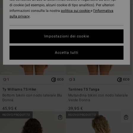
ai
a
di cookie (ad esempio, alcuni cookie di tipo analitico). Per ulteriori
criteri
visualizza
informazioni consulta la nostra
politica sui cookie
e
l'informativa
del
in
sulla privacy
.
filtro
ordine
di
ricerca
Impostazioni dei cookie
Accetta tutti
1
3
ECO
ECO
Ty Williams TS Hike
Tanlines TS Tanga
Bottom bikini con nodo laterale Blu
Mutandina bikini con nodo laterale
Donna
Verde Donna
45,95 €
39,95 €
NUOVO PRODOTTO
NUOVO PRODOTTO