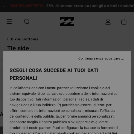
Salta
 OFFERTA
25% di sconto extra su tutti gli articoli in saldo*
Donna
Uom
alla
selezione
di
griglie
dei
prodotti
Bikini Bottoms
Tie side
Continua senza accettare
SCEGLI COSA SUCCEDE AI TUOI DATI
PERSONALI
Continua a seguirci, i prodotti che cerchi
presto saranno di nuovo disponibili
In collaborazione con i nostri partner, utilizziamo i cookie o dei
sistemi equivalenti per salvare e/o accedere a delle informazioni sul
tuo dispositivo. Tali informazioni personali (ad es. i dati di
navigazione e il tuo indirizzo IP) potrebbero essere utilizzati per:
offrirti contenuti e informazioni personalizzati, misurare l’efficacia
Altri articoli che potrebbero piacerti
dei contenuti e della pubblicità, per fornire annunci personalizzati,
conoscere meglio il nostro pubblico o sviluppare e migliorare i
prodotti dei nostri partner. Puoi configurare la tua scelta fornendo il
Salta
Vai
NUOVO PRODOTTO
NUOVO PRODOTTO
tuo consenso all’uso di determinati cookie o negandolo ad altri tipi