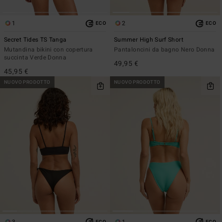
1
2
ECO
ECO
Secret Tides TS Tanga
Summer High Surf Short
Mutandina bikini con copertura
Pantaloncini da bagno Nero Donna
succinta Verde Donna
49,95 €
45,95 €
NUOVO PRODOTTO
NUOVO PRODOTTO
3
1
ECO
ECO