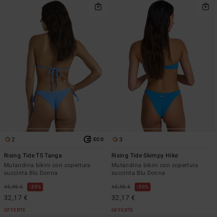
2
3
ECO
Rising Tide TS Tanga
Rising Tide Skimpy Hike
Mutandina bikini con copertura
Mutandina bikini con copertura
succinta Blu Donna
succinta Blu Donna
45,95 €
30%
45,95 €
30%
32,17 €
32,17 €
OFFERTE
OFFERTE