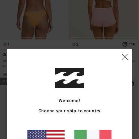
1
2
ECO
Crinkle Crush Cocoa
Summer High Surf Short
Mutandina bikini con copertura
Pantaloncini da bagno Rosa Donna
succinta Giallo Donna
49,95 €
45,95 €
NUOVO PRODOTTO
NUOVO PRODOTTO
Welcome!
Choose your ship-to country