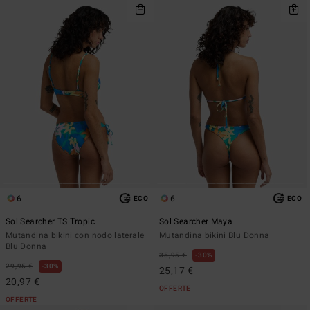
6
6
ECO
ECO
Sol Searcher TS Tropic
Sol Searcher Maya
Mutandina bikini con nodo laterale
Mutandina bikini Blu Donna
Blu Donna
35,95 €
30%
29,95 €
30%
25,17 €
20,97 €
OFFERTE
OFFERTE