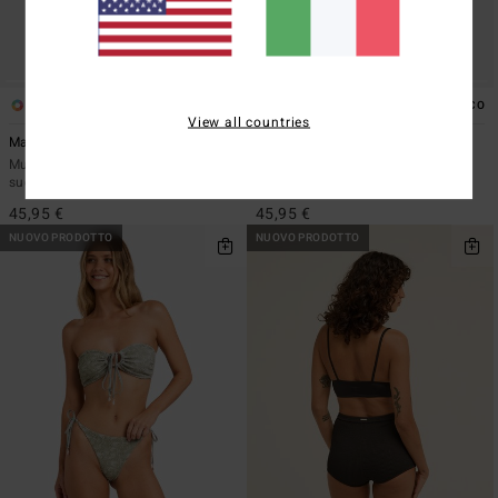
1
1
ECO
View all countries
Mahalo Baby V Hike
Wild Waters Zoe
Mutandina bikini con copertura
Mutandina bikini con copertura
succinta Blu Donna
media Bianco Donna
45,95 €
45,95 €
NUOVO PRODOTTO
NUOVO PRODOTTO