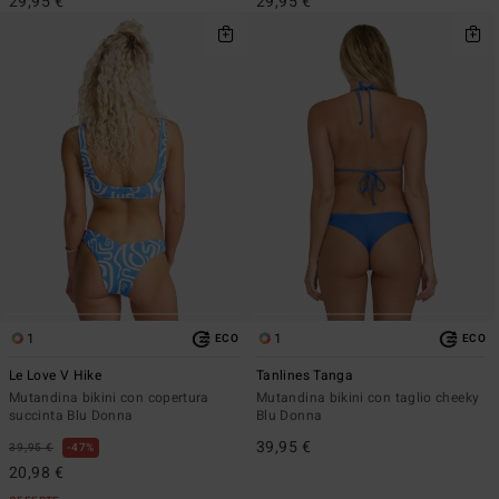
29,95 €
29,95 €
1
1
ECO
ECO
Le Love V Hike
Tanlines Tanga
Mutandina bikini con copertura
Mutandina bikini con taglio cheeky
succinta Blu Donna
Blu Donna
39,95 €
39,95 €
47%
20,98 €