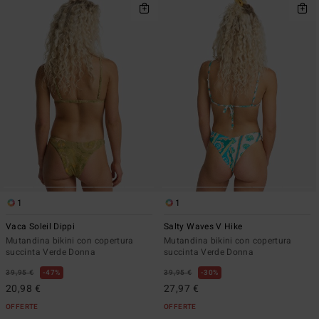
1
1
Vaca Soleil Dippi
Salty Waves V Hike
Mutandina bikini con copertura
Mutandina bikini con copertura
succinta Verde Donna
succinta Verde Donna
39,95 €
47%
39,95 €
30%
20,98 €
27,97 €
OFFERTE
OFFERTE