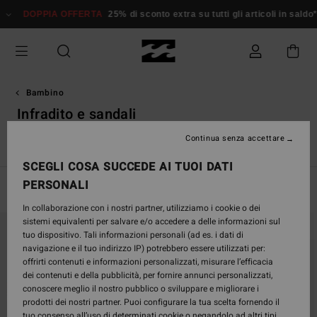
Salta
DOPPIA OFFERTA
25% di sconto extra su tutti gli articoli in saldo*
alla
selezione
di
griglie
dei
prodotti
Bambino
Infradito e sandali
Continua senza accettare
i
Infradito e sandali
Muta surf bambino
Lycra Bambino
SCEGLI COSA SUCCEDE AI TUOI DATI
PERSONALI
Filtra e Ordina
2
Risultati
In collaborazione con i nostri partner, utilizziamo i cookie o dei
Salta
Vai
sistemi equivalenti per salvare e/o accedere a delle informazioni sul
ai
a
tuo dispositivo. Tali informazioni personali (ad es. i dati di
criteri
visualizza
navigazione e il tuo indirizzo IP) potrebbero essere utilizzati per:
del
in
offrirti contenuti e informazioni personalizzati, misurare l’efficacia
filtro
ordine
dei contenuti e della pubblicità, per fornire annunci personalizzati,
di
conoscere meglio il nostro pubblico o sviluppare e migliorare i
ricerca
prodotti dei nostri partner. Puoi configurare la tua scelta fornendo il
tuo consenso all’uso di determinati cookie o negandolo ad altri tipi