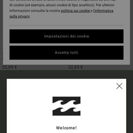
di cookie (ad esempio, alcuni cookie di tipo analitico). Per ulteriori
informazioni consulta la nostra
politica sui cookie
e
l'informativa
sulla privacy
.
Impostazioni dei cookie
3
3
Accetta tutti
All Day
All Day
Infradito Nero Ragazzo
Infradito Verde Ragazzo
22,95 €
22,95 €
15% DI SCONTO SUL TUO
PRIMO ORDINE*
Iscriviti e sarai al corrente delle ultimissime novità e delle offerte
Welcome!
più esclusive.