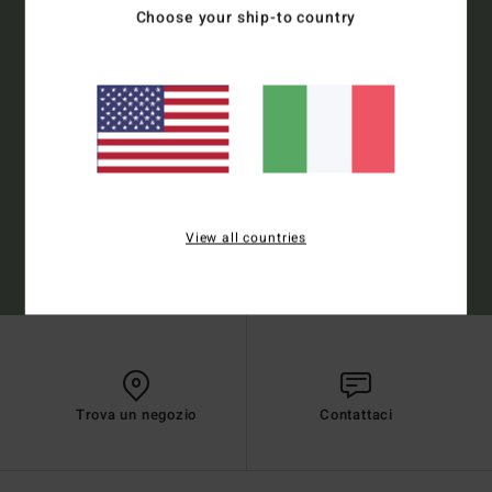
Choose your ship-to country
Collezione
Uomo
Donna
Registrarsi
View all countries
(*) Offerta on-line valida per i nuovi membri - Le condizioni complete sono
disponibili nella mail di benvenuto
Trova un negozio
Contattaci