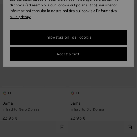
di cookie (ad esempio, alcuni cookie di tipo analitico). Per ulteriori
Salta
Vai
informazioni consulta la nostra
politica sui cookie
e
l'informativa
ai
a
sulla privacy
.
criteri
visualizza
del
in
filtro
ordine
di
Impostazioni dei cookie
ricerca
Accetta tutti
11
11
Dama
Dama
Infradito Nero Donna
Infradito Blu Donna
22,95 €
22,95 €