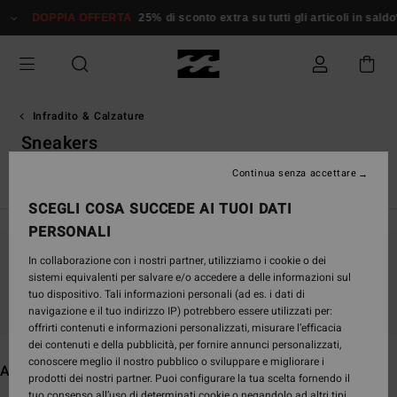
Salta
DOPPIA OFFERTA
25% di sconto extra su tutti gli articoli in saldo*
D
alla
selezione
di
griglie
dei
prodotti
Infradito & Calzature
Sneakers
Continua senza accettare
Vedi Tutto
Infradito
SCEGLI COSA SUCCEDE AI TUOI DATI
PERSONALI
In collaborazione con i nostri partner, utilizziamo i cookie o dei
Continua a seguirci, i prodotti che cerchi
sistemi equivalenti per salvare e/o accedere a delle informazioni sul
presto saranno di nuovo disponibili
tuo dispositivo. Tali informazioni personali (ad es. i dati di
navigazione e il tuo indirizzo IP) potrebbero essere utilizzati per:
offrirti contenuti e informazioni personalizzati, misurare l’efficacia
dei contenuti e della pubblicità, per fornire annunci personalizzati,
conoscere meglio il nostro pubblico o sviluppare e migliorare i
Altri articoli che potrebbero piacerti
prodotti dei nostri partner. Puoi configurare la tua scelta fornendo il
tuo consenso all’uso di determinati cookie o negandolo ad altri tipi