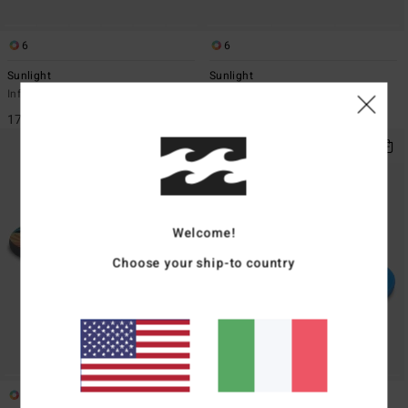
6
6
Sunlight
Sunlight
Infradito Bianco Donna
Infradito Nero Donna
17,95 €
17,95 €
Welcome!
Choose your ship-to country
11
6