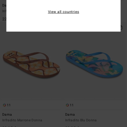
Dama
Sunlight
Infradito Multi Donna
Infradito Blu Donna
View all countries
22,95 €
17,95 €
11
11
Dama
Dama
Infradito Marrone Donna
Infradito Blu Donna