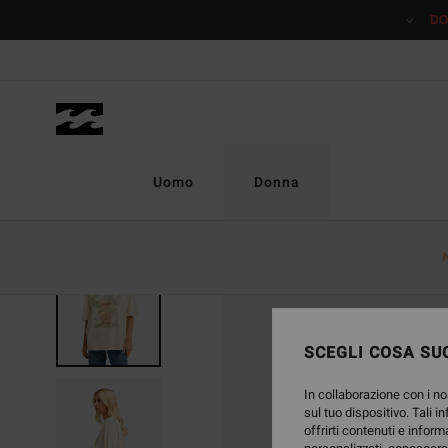
Salta
DO
alle
informazioni
sul
prodotto
Uomo
Donna
NUOVO PRODOTTO
SCEGLI COSA SUC
In collaborazione con i no
sul tuo dispositivo. Tali i
offrirti contenuti e inform