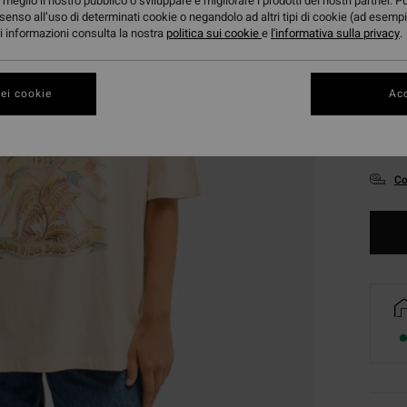
meglio il nostro pubblico o sviluppare e migliorare i prodotti dei nostri partner. P
senso all’uso di determinati cookie o negandolo ad altri tipi di cookie (ad esempi
ori informazioni consulta la nostra
politica sui cookie
e
l'informativa sulla privacy
.
ei cookie
Acc
XS
Co