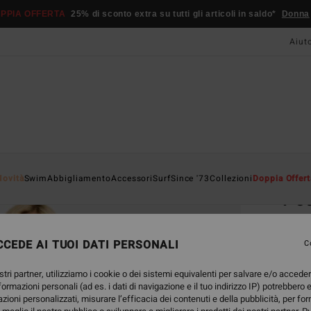
PPIA OFFERTA
25% di sconto extra su tutti gli articoli in saldo*
Donna
Aiut
Home
Novità
Swim
Abbigliamento
Accessori
Surf
Since '73
Collezioni
Doppia Offert
Pou
Magli
CEDE AI TUOI DATI PERSONALI
C
35,
stri partner, utilizziamo i cookie o dei sistemi equivalenti per salvare e/o accede
nformazioni personali (ad es. i dati di navigazione e il tuo indirizzo IP) potrebbero e
Color
azioni personalizzati, misurare l’efficacia dei contenuti e della pubblicità, per fo