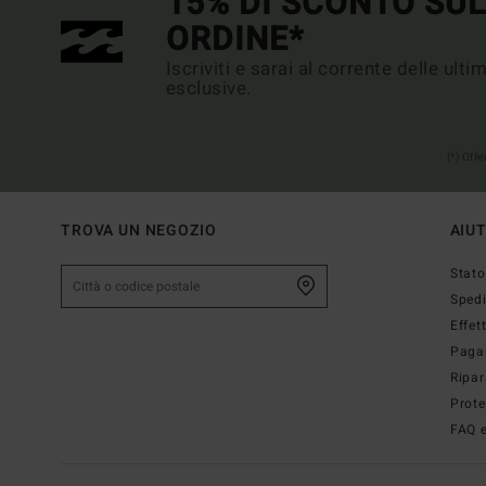
15% DI SCONTO SU
ORDINE*
Iscriviti e sarai al corrente delle ult
esclusive.
(*) Off
TROVA UN NEGOZIO
AIU
Stato
Sped
Effet
Paga
Ripar
Prote
FAQ e