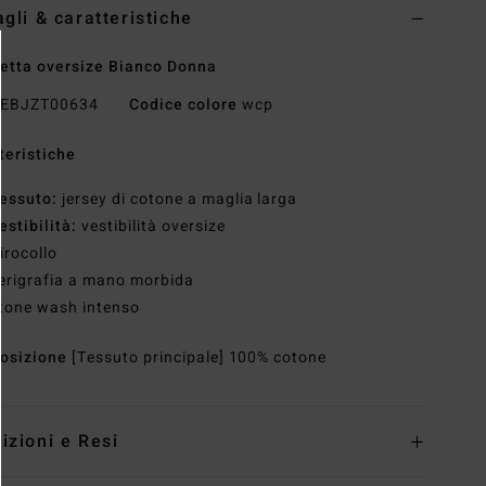
agli & caratteristiche
etta oversize Bianco Donna
EBJZT00634
Codice colore
wcp
teristiche
essuto:
jersey di cotone a maglia larga
estibilità:
vestibilità oversize
irocollo
erigrafia a mano morbida
tone wash intenso
osizione
[Tessuto principale] 100% cotone
izioni e Resi