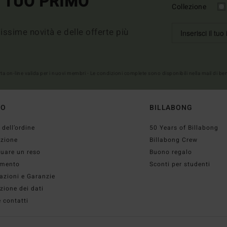
L TUO PRIMO
Collezione
imissime novità e delle offerte più
erta on-line valida per i nuovi membri - Le condizioni complete sono disponibili nella mail di b
TO
BILLABONG
 dell’ordine
50 Years of Billabong
izione
Billabong Crew
tuare un reso
Buono regalo
mento
Sconti per studenti
azioni e Garanzie
zione dei dati
 contatti