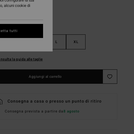
uoi configurare la tua
o, alcuni cookie di
etta tutti
S
M
L
XL
nsulta la guida alle taglie
Aggiungi al carrello
Consegna a casa o presso un punto di ritiro
Consegna prevista a partire da
8 agosto