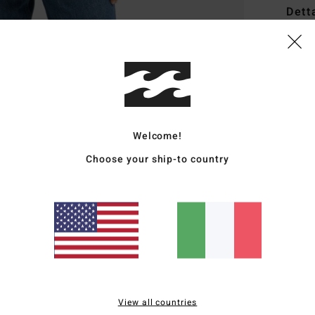
Dett
Magli
Style
Carat
T
Welcome!
V
Choose your ship-to country
G
S
S
Comp
Sped
View all countries