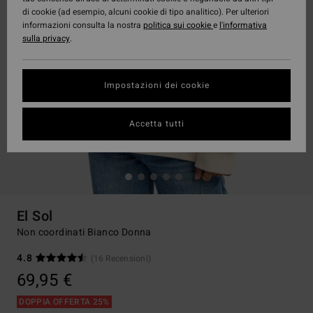
di cookie (ad esempio, alcuni cookie di tipo analitico). Per ulteriori
informazioni consulta la nostra
politica sui cookie
e
l'informativa
sulla privacy
.
Impostazioni dei cookie
Accetta tutti
El Sol
Non coordinati Bianco Donna
4.8
(16 Recensioni)
69,95 €
DOPPIA OFFERTA 25%