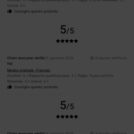
Comfort
: 5
Rapporto qualità-prezzo
: 5
Taglia
: Grande
Materiale
: 5
/5
/5
/5
Colore
: 5
/5
Consiglio questo prodotto
5
/5
Client anonyme vérifié
20. gennaio 2026
Acquisto verificato
top
Mostra originale - Français
Comfort
: 4
Rapporto qualità-prezzo
: 4
Taglia
: Taglia perfetta
/5
/5
Materiale
: 4
Colore
: 5
/5
/5
Consiglio questo prodotto
5
/5
Client anonyme vérifié
19. gennaio 2026
Acquisto verificato