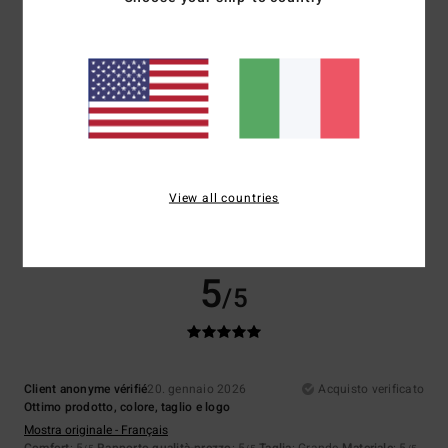
5
/5
Client anonyme vérifié
22. gennaio 2026
Acquisto verificato
Perfetto
Mostra originale - Français
Comfort
: 5
Rapporto qualità-prezzo
: 5
Taglia
: Taglia perfetta
View all countries
/5
/5
Materiale
: 5
Colore
: 5
/5
/5
Consiglio questo prodotto
5
/5
Client anonyme vérifié
20. gennaio 2026
Acquisto verificato
Ottimo prodotto, colore, taglio e logo
Mostra originale - Français