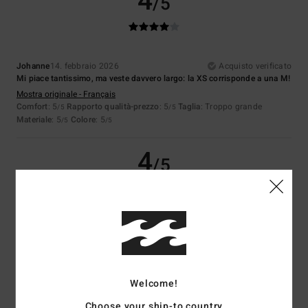
4
/5
Johanne
14. febbraio 2026
Acquisto verificato
Mi piace tantissimo, ma veste davvero largo: la XS corrisponde a una M!
Mostra originale - Français
Comfort
: 5
Rapporto qualità-prezzo
: 5
Taglia
: Troppo grande
/5
/5
Materiale
: 5
Colore
: 5
/5
/5
4
/5
Client anonyme vérifié
22. gennaio 2026
Acquisto verificato
Molto comodo da indossare
Mostra originale - Français
Comfort
: 5
Rapporto qualità-prezzo
: 4
Taglia
: Taglia perfetta
/5
/5
Materiale
: 5
Colore
: 4
Welcome!
/5
/5
Consiglio questo prodotto
Choose your ship-to country