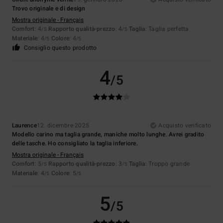
Trovo originale e di design
Mostra originale - Français
Comfort
: 4
Rapporto qualità-prezzo
: 4
Taglia
: Taglia perfetta
/5
/5
Materiale
: 4
Colore
: 4
/5
/5
Consiglio questo prodotto
4
/5
Laurence
12. dicembre 2025
Acquisto verificato
Modello carino ma taglia grande, maniche molto lunghe. Avrei gradito
delle tasche. Ho consigliato la taglia inferiore.
Mostra originale - Français
Comfort
: 5
Rapporto qualità-prezzo
: 3
Taglia
: Troppo grande
/5
/5
Materiale
: 4
Colore
: 5
/5
/5
5
/5