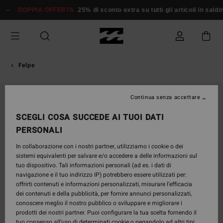
Salta
DOPPIA OFFERTA
25% di sconto extra su tutti gli articoli in saldo*
D
alle
informazioni
sul
prodotto
Felpe
ESAURITE
Continua senza accettare
SCEGLI COSA SUCCEDE AI TUOI DATI
PERSONALI
In collaborazione con i nostri partner, utilizziamo i cookie o dei
sistemi equivalenti per salvare e/o accedere a delle informazioni sul
tuo dispositivo. Tali informazioni personali (ad es. i dati di
navigazione e il tuo indirizzo IP) potrebbero essere utilizzati per:
offrirti contenuti e informazioni personalizzati, misurare l’efficacia
dei contenuti e della pubblicità, per fornire annunci personalizzati,
conoscere meglio il nostro pubblico o sviluppare e migliorare i
prodotti dei nostri partner. Puoi configurare la tua scelta fornendo il
tuo consenso all’uso di determinati cookie o negandolo ad altri tipi