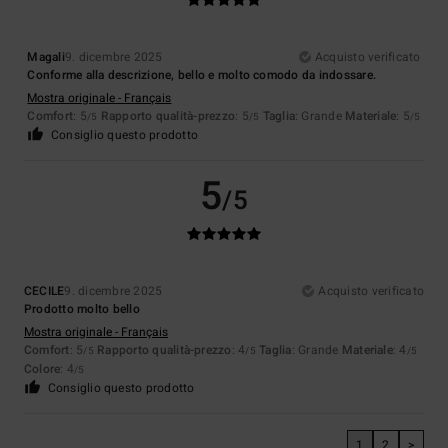
Magali
9. dicembre 2025
Acquisto verificato
Conforme alla descrizione, bello e molto comodo da indossare.
Mostra originale - Français
Comfort
: 5
Rapporto qualità-prezzo
: 5
Taglia
: Grande
Materiale
: 5
/5
/5
/5
Consiglio questo prodotto
5
/5
CECILE
9. dicembre 2025
Acquisto verificato
Prodotto molto bello
Mostra originale - Français
Comfort
: 5
Rapporto qualità-prezzo
: 4
Taglia
: Grande
Materiale
: 4
/5
/5
/5
Colore
: 4
/5
Consiglio questo prodotto
1
2
>