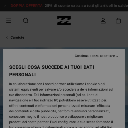
Salta
DOPPIA OFFERTA
25% di sconto extra su tutti gli articoli in saldo*
alle
informazioni
sul
prodotto
Camicie
Continua senza accettare
SCEGLI COSA SUCCEDE AI TUOI DATI
PERSONALI
In collaborazione con i nostri partner, utilizziamo i cookie o dei
sistemi equivalenti per salvare e/o accedere a delle informazioni sul
tuo dispositivo. Tali informazioni personali (ad es. i dati di
navigazione e il tuo indirizzo IP) potrebbero essere utilizzati per:
offrirti contenuti e informazioni personalizzati, misurare l’efficacia
dei contenuti e della pubblicità, per fornire annunci personalizzati,
conoscere meglio il nostro pubblico o sviluppare e migliorare i
prodotti dei nostri partner. Puoi configurare la tua scelta fornendo il
tuo consenso all’uso di determinati cookie o negandolo ad altri tipi