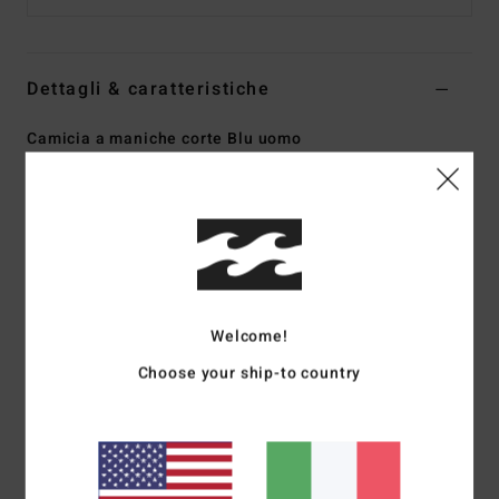
Dettagli & caratteristiche
Camicia a maniche corte Blu uomo
Style
24A041514
Codice colore
wbl
Caratteristiche
Collezione:
collezione Ty Williams
Tessuto:
tessuto misto di cotone e lyocell
Collo:
colletto
Welcome!
Maniche:
maniche corte
Choose your ship-to country
Chiusura:
chiusura con bottoni
Tasche:
tasca sul petto
Altre caratteristiche:
top in tessuto stampato con
elasticità meccanica