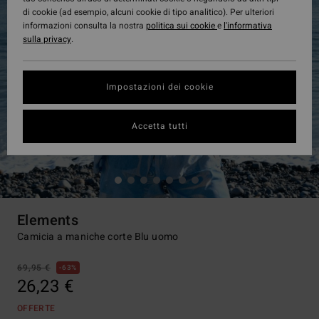
di cookie (ad esempio, alcuni cookie di tipo analitico). Per ulteriori
informazioni consulta la nostra
politica sui cookie
e
l'informativa
sulla privacy
.
Impostazioni dei cookie
Accetta tutti
Elements
Camicia a maniche corte Blu uomo
69,95 €
63%
26,23 €
OFFERTE