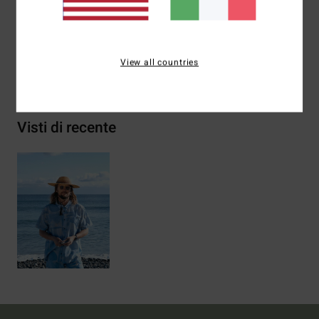
Composizione
52% cotone 48% lyocell
View all countries
Spedizioni e Resi
Visti di recente