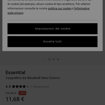
di cookie (ad esempio, alcuni cookie di tipo analitico). Per ulteriori
informazioni consulta la nostra
politica sui cookie
e
l'informativa
sulla privacy
.
Impostazioni dei cookie
Accetta tutti
Essential
Cappellino da Baseball Nero Donna
4.0
(1 Recensioni)
25,95 €
55%
11,68 €