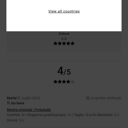
Taglia
Materiale
View all countries
5.0
Troppo piccolo
Troppo grande
Colore
5.0
4
/5
Marta
29. luglio 2026
Acquisto verificato
Ti sta bene
Mostra originale - Português
Comfort
: 4
Rapporto qualità-prezzo
: 4
Taglia
: Grande
Materiale
: 5
/5
/5
/5
Colore
: 5
/5