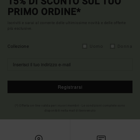
15% DI SCONTO SUL TUO
PRIMO ORDINE*
Iscriviti e sarai al corrente delle ultimissime novità e delle offerte
più esclusive.
Collezione
Uomo
Donna
Registrarsi
(*) Offerta on-line valida per i nuovi membri - Le condizioni complete sono
disponibili nella mail di benvenuto