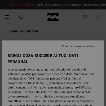
Salta
DOPPIA OFFERTA
25% di sconto extra su tutti gli articoli in saldo*
alle
informazioni
sul
prodotto
Cappelli & Cappellini
Continua senza accettare
SCEGLI COSA SUCCEDE AI TUOI DATI
PERSONALI
In collaborazione con i nostri partner, utilizziamo i cookie o dei
sistemi equivalenti per salvare e/o accedere a delle informazioni sul
tuo dispositivo. Tali informazioni personali (ad es. i dati di
navigazione e il tuo indirizzo IP) potrebbero essere utilizzati per:
offrirti contenuti e informazioni personalizzati, misurare l’efficacia
dei contenuti e della pubblicità, per fornire annunci personalizzati,
conoscere meglio il nostro pubblico o sviluppare e migliorare i
prodotti dei nostri partner. Puoi configurare la tua scelta fornendo il
tuo consenso all’uso di determinati cookie o negandolo ad altri tipi