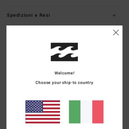
Spedizioni e Resi
Recensioni dei clienti
Punteggio medio
4.0
Welcome!
/5
Choose your ship-to country
basato su
1 recensioni verificate
dal luglio 2026
Il 0% dei nostri clienti consiglia questo prodotto
Comfort
Rapporto qualità-prezzo
4.0
4.0