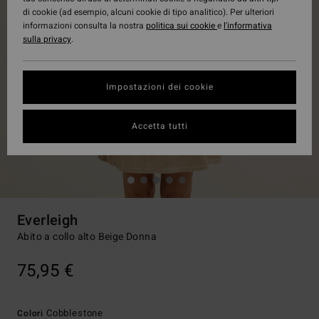
di cookie (ad esempio, alcuni cookie di tipo analitico). Per ulteriori
informazioni consulta la nostra
politica sui cookie
e
l'informativa
sulla privacy
.
Impostazioni dei cookie
Accetta tutti
Everleigh
Abito a collo alto Beige Donna
75,95 €
Cobblestone
Colori