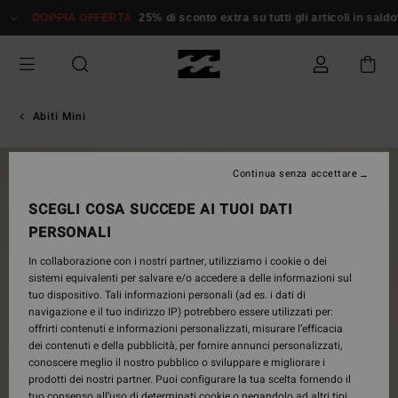
Salta
DOPPIA OFFERTA
25% di sconto extra su tutti gli articoli in saldo*
alle
informazioni
sul
prodotto
Abiti Mini
NUOVO PRODOTTO
Continua senza accettare
SCEGLI COSA SUCCEDE AI TUOI DATI
PERSONALI
In collaborazione con i nostri partner, utilizziamo i cookie o dei
sistemi equivalenti per salvare e/o accedere a delle informazioni sul
tuo dispositivo. Tali informazioni personali (ad es. i dati di
navigazione e il tuo indirizzo IP) potrebbero essere utilizzati per:
offrirti contenuti e informazioni personalizzati, misurare l’efficacia
dei contenuti e della pubblicità, per fornire annunci personalizzati,
conoscere meglio il nostro pubblico o sviluppare e migliorare i
prodotti dei nostri partner. Puoi configurare la tua scelta fornendo il
tuo consenso all’uso di determinati cookie o negandolo ad altri tipi