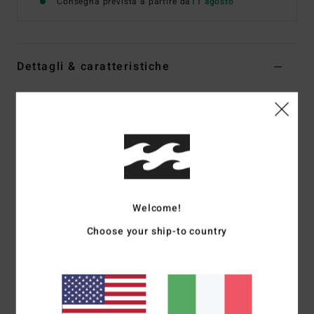
Consegna prevista a partire da
11 agosto
Dettagli & caratteristiche
Abito a collo alto Beige Donna
Style
EBJKD00123
Codice colore
tjn0
Caratteristiche
Tessuto:
velluto a coste
Vestibilità:
vestibilità aderente e svasata
Welcome!
Vestibilità mini
Choose your ship-to country
Collo alto
Etichetta a bandierina sul lato
Etichetta logo sul retro del collo
Composizione
[Tessuto principale] 94% poliestere