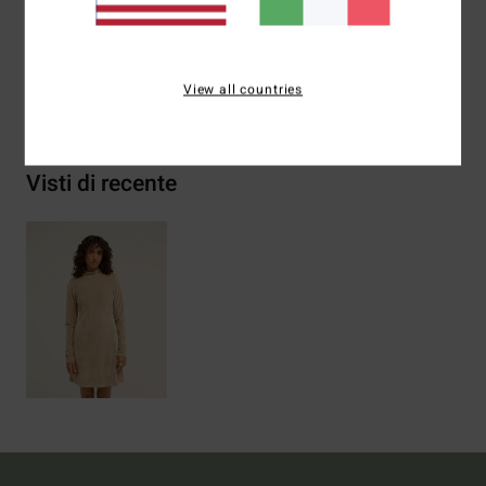
riciclato, 6% elastan
View all countries
Spedizioni e Resi
Visti di recente