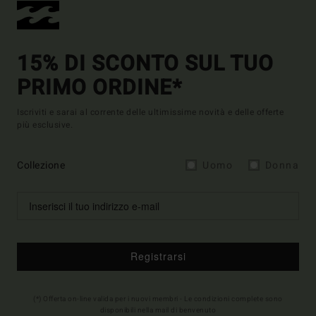
15% DI SCONTO SUL TUO
PRIMO ORDINE*
Iscriviti e sarai al corrente delle ultimissime novità e delle offerte
più esclusive.
Collezione
Uomo
Donna
Registrarsi
(*) Offerta on-line valida per i nuovi membri - Le condizioni complete sono
disponibili nella mail di benvenuto