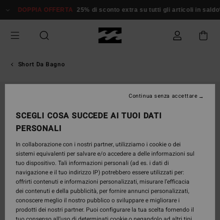
Salta
DOPPIA OFFERTA
25% di sconto extra su tutti gli articoli in sald
alle
informazioni
sul
prodotto
Short Da Bagno
Continua senza accettare
SCEGLI COSA SUCCEDE AI TUOI DATI
PERSONALI
In collaborazione con i nostri partner, utilizziamo i cookie o dei
sistemi equivalenti per salvare e/o accedere a delle informazioni sul
tuo dispositivo. Tali informazioni personali (ad es. i dati di
navigazione e il tuo indirizzo IP) potrebbero essere utilizzati per:
offrirti contenuti e informazioni personalizzati, misurare l’efficacia
dei contenuti e della pubblicità, per fornire annunci personalizzati,
conoscere meglio il nostro pubblico o sviluppare e migliorare i
prodotti dei nostri partner. Puoi configurare la tua scelta fornendo il
tuo consenso all’uso di determinati cookie o negandolo ad altri tipi