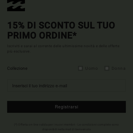
15% DI SCONTO SUL TUO
PRIMO ORDINE*
Iscriviti e sarai al corrente delle ultimissime novità e delle offerte
più esclusive.
Collezione
Uomo
Donna
Registrarsi
(*) Offerta on-line valida per i nuovi membri - Le condizioni complete sono
disponibili nella mail di benvenuto