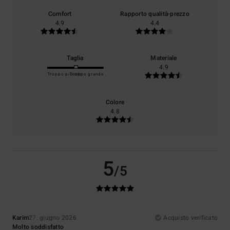
Comfort
Rapporto qualità-prezzo
4.9
4.4
Taglia
Materiale
4.9
Troppo piccolo
Troppo grande
Colore
4.8
5
/5
Karim
27. giugno 2026
Acquisto verificato
Molto soddisfatto