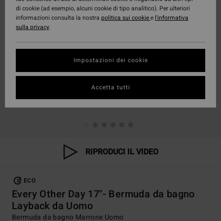
di cookie (ad esempio, alcuni cookie di tipo analitico). Per ulteriori
informazioni consulta la nostra
politica sui cookie
e
l'informativa
sulla privacy
.
Impostazioni dei cookie
Accetta tutti
RIPRODUCI IL VIDEO
ECO
Every Other Day 17"- Bermuda da bagno
Layback da Uomo
Bermuda da bagno Marrone Uomo