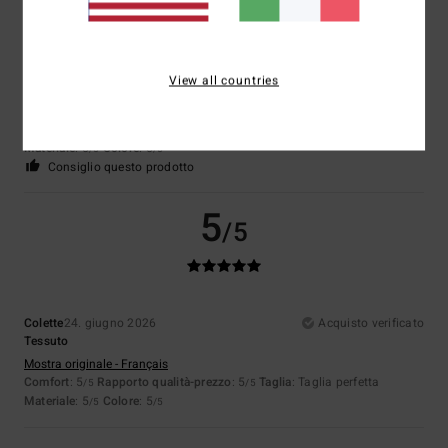
Jean Marc
25. giugno 2026
Acquisto verificato
View all countries
Buona qualità
Mostra originale - Français
Comfort
: 4
Rapporto qualità-prezzo
: 5
Taglia
: Taglia perfetta
/5
/5
Materiale
: 5
Colore
: 5
/5
/5
Consiglio questo prodotto
5
/5
Colette
24. giugno 2026
Acquisto verificato
Tessuto
Mostra originale - Français
Comfort
: 5
Rapporto qualità-prezzo
: 5
Taglia
: Taglia perfetta
/5
/5
Materiale
: 5
Colore
: 5
/5
/5