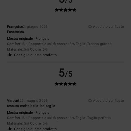
/5
Françoise
2. giugno 2026
Acquisto verificato
Fantastico
Mostra originale - Français
Comfort
: 5
Rapporto qualità-prezzo
: 3
Taglia
: Troppo grande
/5
/5
Materiale
: 5
Colore
: 5
/5
/5
Consiglio questo prodotto
5
/5
Vincent
29. maggio 2026
Acquisto verificato
tessuto molto bello, bel taglio
Mostra originale - Français
Comfort
: 5
Rapporto qualità-prezzo
: 4
Taglia
: Taglia perfetta
/5
/5
Materiale
: 5
Colore
: 5
/5
/5
Consiglio questo prodotto