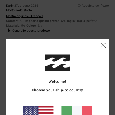
Karim
27. giugno 2026
Acquisto verificato
Molto soddisfatto
Mostra originale - Français
Comfort
: 5
Rapporto qualità-prezzo
: 5
Taglia
: Taglia perfetta
/5
/5
Materiale
: 5
Colore
: 5
/5
/5
Consiglio questo prodotto
5
/5
Alexandre
25. giugno 2026
Acquisto verificato
Questi pantaloncini da bagno possono essere indossati anche in città,
proprio perché hanno un taglio così ben fatto e non sembrano affatto
Welcome!
un “costume da bagno”
Choose your ship-to country
Mostra originale - Français
Comfort
: 5
Rapporto qualità-prezzo
: 4
Taglia
: Taglia perfetta
/5
/5
Materiale
: 5
Colore
: 5
/5
/5
Consiglio questo prodotto