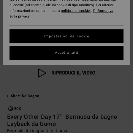
di cookie (ad esempio, alcuni cookie di tipo analitico). Per ulteriori
informazioni consulta la nostra
politica sui cookie
e
l'informativa
sulla privacy
.
Impostazioni dei cookie
Accetta tutti
RIPRODUCI IL VIDEO
Short Da Bagno
ECO
Every Other Day 17"- Bermuda da bagno
Layback da Uomo
Bermuda da bagno Nero Uomo