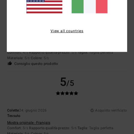
5
/5
View all countries
Jean Marc
25. giugno 2026
Acquisto verificato
Buona qualità
Mostra originale - Français
Comfort
: 4
Rapporto qualità-prezzo
: 5
Taglia
: Taglia perfetta
/5
/5
Materiale
: 5
Colore
: 5
/5
/5
Consiglio questo prodotto
5
/5
Colette
24. giugno 2026
Acquisto verificato
Tessuto
Mostra originale - Français
Comfort
: 5
Rapporto qualità-prezzo
: 5
Taglia
: Taglia perfetta
/5
/5
Materiale
: 5
Colore
: 5
/5
/5