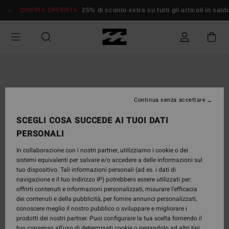
Salta
DOPPIA OFFERTA
25% di sconto extra su tutti gli articoli in sald
alle
informazioni
sul
prodotto
Continua senza accettare
SCEGLI COSA SUCCEDE AI TUOI DATI
PERSONALI
In collaborazione con i nostri partner, utilizziamo i cookie o dei
sistemi equivalenti per salvare e/o accedere a delle informazioni sul
tuo dispositivo. Tali informazioni personali (ad es. i dati di
navigazione e il tuo indirizzo IP) potrebbero essere utilizzati per:
offrirti contenuti e informazioni personalizzati, misurare l’efficacia
dei contenuti e della pubblicità, per fornire annunci personalizzati,
conoscere meglio il nostro pubblico o sviluppare e migliorare i
prodotti dei nostri partner. Puoi configurare la tua scelta fornendo il
tuo consenso all’uso di determinati cookie o negandolo ad altri tipi