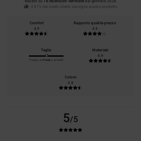
basato su
18 recensioni verificate
dal gennaio 2026
Il 61% dei nostri clienti consiglia questo prodotto
Comfort
Rapporto qualità-prezzo
4.9
4.4
Taglia
Materiale
4.9
Troppo piccolo
Troppo grande
Colore
4.8
5
/5