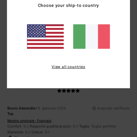
5
/5
Choose your ship-to country
Client anonyme vérifié
22. gennaio 2026
Acquisto verificato
Perfetto
Mostra originale - Français
Rapporto qualità-prezzo
: 5
Taglia
: Taglia perfetta
Materiale
: 5
/5
/5
Colore
: 5
/5
Consiglio questo prodotto
View all countries
5
/5
Bruno Alexandre
18. gennaio 2026
Acquisto verificato
Top
Mostra originale - Français
Comfort
: 5
Rapporto qualità-prezzo
: 5
Taglia
: Taglia perfetta
/5
/5
Materiale
: 5
Colore
: 5
/5
/5