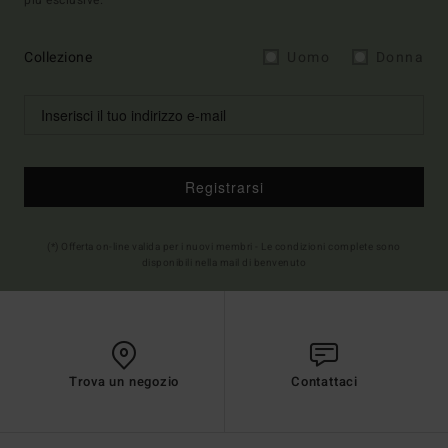
più esclusive.
Collezione
Uomo
Donna
Registrarsi
(*) Offerta on-line valida per i nuovi membri - Le condizioni complete sono
disponibili nella mail di benvenuto
Trova un negozio
Contattaci