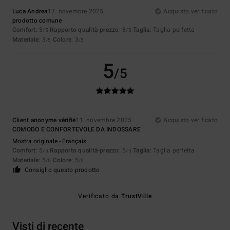
Luca Andrea
17. novembre 2025
Acquisto verificato
prodotto comune
Comfort
: 3
Rapporto qualità-prezzo
: 3
Taglia
: Taglia perfetta
/5
/5
Materiale
: 3
Colore
: 3
/5
/5
5
/5
Client anonyme vérifié
11. novembre 2025
Acquisto verificato
COMODO E CONFORTEVOLE DA INDOSSARE
Mostra originale - Français
Comfort
: 5
Rapporto qualità-prezzo
: 5
Taglia
: Taglia perfetta
/5
/5
Materiale
: 5
Colore
: 5
/5
/5
Consiglio questo prodotto
Verificato da
TrustVille
Visti di recente