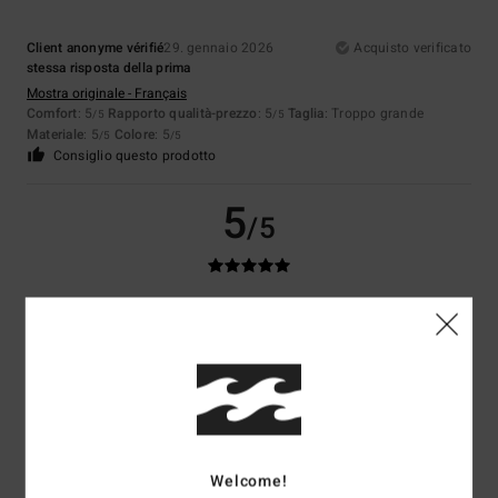
Client anonyme vérifié
29. gennaio 2026
Acquisto verificato
stessa risposta della prima
Mostra originale - Français
Comfort
: 5
Rapporto qualità-prezzo
: 5
Taglia
: Troppo grande
/5
/5
Materiale
: 5
Colore
: 5
/5
/5
Consiglio questo prodotto
5
/5
Client anonyme vérifié
25. gennaio 2026
Acquisto verificato
È caldo e elegante.
Mostra originale - Français
Comfort
: 5
Rapporto qualità-prezzo
: 5
Taglia
: Taglia perfetta
/5
/5
Materiale
: 5
Colore
: 5
/5
/5
Consiglio questo prodotto
Welcome!