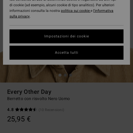
di cookie (ad esempio, alcuni cookie di tipo analitico). Per ulteriori
informazioni consulta la nostra
politica sui cookie
e
l'informativa
sulla privacy
.
Impostazioni dei cookie
Accetta tutti
Every Other Day
Berretto con risvolto Nero Uomo
4.8
(10 Recensioni)
25,95 €