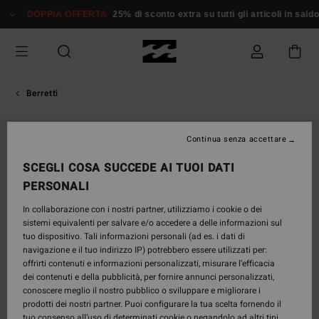
Salta
DOPPIA OFFERTA
25% di sconto extra su tutti gli articoli in sald
alle
informazioni
sul
prodotto
Berretti
Continua senza accettare
SCEGLI COSA SUCCEDE AI TUOI DATI
PERSONALI
In collaborazione con i nostri partner, utilizziamo i cookie o dei
sistemi equivalenti per salvare e/o accedere a delle informazioni sul
tuo dispositivo. Tali informazioni personali (ad es. i dati di
navigazione e il tuo indirizzo IP) potrebbero essere utilizzati per:
offrirti contenuti e informazioni personalizzati, misurare l’efficacia
dei contenuti e della pubblicità, per fornire annunci personalizzati,
conoscere meglio il nostro pubblico o sviluppare e migliorare i
prodotti dei nostri partner. Puoi configurare la tua scelta fornendo il
tuo consenso all’uso di determinati cookie o negandolo ad altri tipi