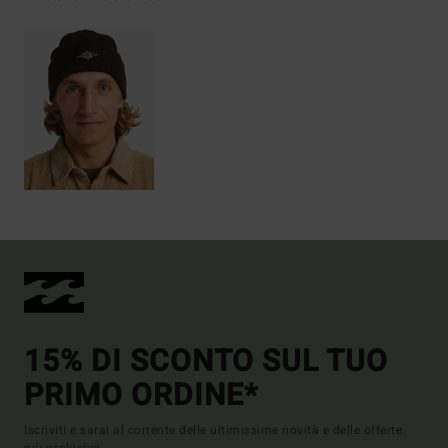
15% DI SCONTO SUL TUO
PRIMO ORDINE*
Iscriviti e sarai al corrente delle ultimissime novità e delle offerte