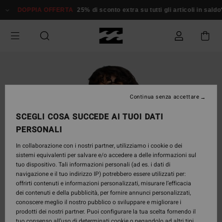
Salta
DOPPIA OFFERTA
25% di sconto extra su tutti gli articoli in saldo*
D
alle
informazioni
sul
prodotto
Continua senza accettare
SCEGLI COSA SUCCEDE AI TUOI DATI
PERSONALI
In collaborazione con i nostri partner, utilizziamo i cookie o dei
sistemi equivalenti per salvare e/o accedere a delle informazioni sul
tuo dispositivo. Tali informazioni personali (ad es. i dati di
navigazione e il tuo indirizzo IP) potrebbero essere utilizzati per:
offrirti contenuti e informazioni personalizzati, misurare l’efficacia
dei contenuti e della pubblicità, per fornire annunci personalizzati,
conoscere meglio il nostro pubblico o sviluppare e migliorare i
prodotti dei nostri partner. Puoi configurare la tua scelta fornendo il
tuo consenso all’uso di determinati cookie o negandolo ad altri tipi