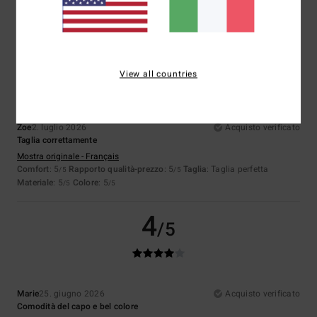
Materiale
: 5
Colore
: 5
/5
/5
Consiglio questo prodotto
5
/5
View all countries
Zoe
2. luglio 2026
Acquisto verificato
Taglia correttamente
Mostra originale - Français
Comfort
: 5
Rapporto qualità-prezzo
: 5
Taglia
: Taglia perfetta
/5
/5
Materiale
: 5
Colore
: 5
/5
/5
4
/5
Marie
25. giugno 2026
Acquisto verificato
Comodità del capo e bel colore