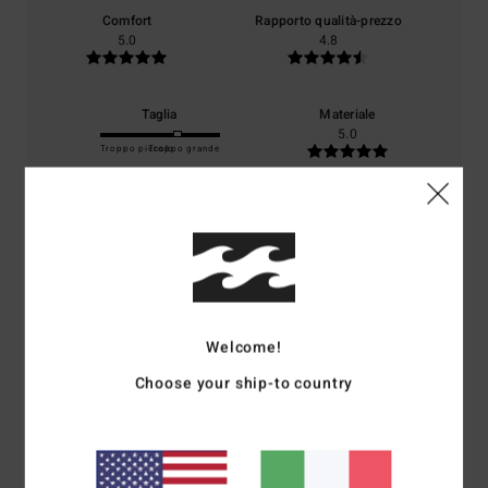
Comfort
Rapporto qualità-prezzo
5.0
4.8
Taglia
Materiale
5.0
Troppo piccolo
Troppo grande
Colore
5.0
5
/5
Welcome!
Choose your ship-to country
Stephane
8. luglio 2026
Acquisto verificato
Comfort
: 5
Rapporto qualità-prezzo
: 5
Taglia
: Taglia perfetta
/5
/5