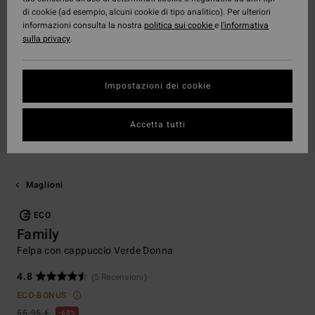
di cookie (ad esempio, alcuni cookie di tipo analitico). Per ulteriori
informazioni consulta la nostra
politica sui cookie
e
l'informativa
sulla privacy
.
Impostazioni dei cookie
Accetta tutti
Maglioni
ECO
Family
Felpa con cappuccio Verde Donna
4.8
(5 Recensioni)
ECO-BONUS
55,95 €
63%