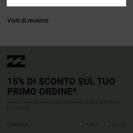
Visti di recente
15% DI SCONTO SUL TUO
PRIMO ORDINE*
Iscriviti e sarai al corrente delle ultimissime novità e delle offerte
più esclusive.
Collezione
Uomo
Donna