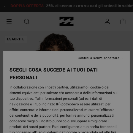
Salta
DOPPIA OFFERTA
25% di sconto extra su tutti gli articoli in saldo*
alle
informazioni
sul
prodotto
ESAURITE
Continua senza accettare
SCEGLI COSA SUCCEDE AI TUOI DATI
PERSONALI
In collaborazione con i nostri partner, utilizziamo i cookie o dei
sistemi equivalenti per salvare e/o accedere a delle informazioni sul
tuo dispositivo. Tali informazioni personali (ad es. i dati di
navigazione e il tuo indirizzo IP) potrebbero essere utilizzati per:
offrirti contenuti e informazioni personalizzati, misurare l’efficacia
dei contenuti e della pubblicità, per fornire annunci personalizzati,
conoscere meglio il nostro pubblico o sviluppare e migliorare i
prodotti dei nostri partner. Puoi configurare la tua scelta fornendo il
tuo consenso all’uso di determinati cookie o negandolo ad altri tipi