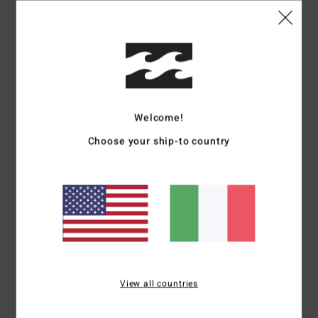
Dettagli & caratteristiche
Maglietta a maniche lunghe Bianco Donna
Style
EBJZT00431
Codice colore
scs
Caratteristiche
Welcome!
Collezione:
collezione Core
Choose your ship-to country
Tessuto:
tessuto di cotone
vestibilità:
vestibilità oversize
Collo:
Girocollo
Maniche:
Maniche lunghe
Marcatura:
stampa grafica davanti
Composizione
[Tessuto principale] 100% cotone
View all countries
Spedizioni e Resi