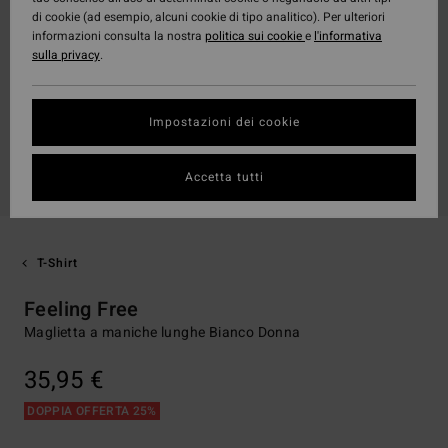
di cookie (ad esempio, alcuni cookie di tipo analitico). Per ulteriori
informazioni consulta la nostra
politica sui cookie
e
l'informativa
sulla privacy
.
Impostazioni dei cookie
Accetta tutti
T-Shirt
Feeling Free
Maglietta a maniche lunghe Bianco Donna
35,95 €
DOPPIA OFFERTA 25%