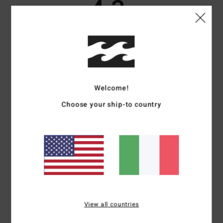
4.3
/5
basato su
3 recensioni verificate
dal maggio 2026
Il 67% dei nostri clienti consiglia questo prodotto
Comfort
Rapporto qualità-prezzo
Welcome!
4.3
4.3
Choose your ship-to country
Taglia
Materiale
4.7
Troppo piccolo
Troppo grande
Colore
5.0
View all countries