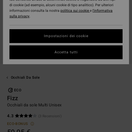
di cookie (ad esempio, alcuni cookie di tipo analitico). Per ulteriori
informazioni consulta la nostra
politica sui cookie
e
l'informativa
sulla privacy
.
Impostazioni dei cookie
Accetta tutti
Occhiali Da Sole
ECO
Fizz
Occhiali da sole Multi Unisex
4.3
(3 Recensioni)
ECO-BONUS