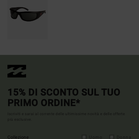
15% DI SCONTO SUL TUO
PRIMO ORDINE*
Iscriviti e sarai al corrente delle ultimissime novità e delle offerte
più esclusive.
Collezione
Uomo
Donna