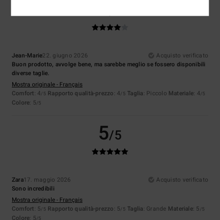
4
/5
Jean-Marie
22. giugno 2026
Acquisto verificato
Buon prodotto, avvolge bene, ma sarebbe meglio se fossero disponibili
diverse taglie.
Mostra originale - Français
Comfort
: 4
Rapporto qualità-prezzo
: 4
Taglia
: Piccolo
Materiale
: 4
/5
/5
/5
Colore
: 5
/5
5
/5
Zara
17. maggio 2026
Acquisto verificato
Sono incredibili
Mostra originale - Français
Comfort
: 5
Rapporto qualità-prezzo
: 5
Taglia
: Grande
Materiale
: 5
/5
/5
/5
Colore
: 5
/5