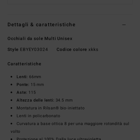
Dettagli & caratteristiche
Occhiali da sole Multi Unisex
Style
EBYEY03024
Codice colore
xkks
Caratteristiche
Lenti:
66mm
Ponte:
15 mm
Aste:
115
Altezza delle lenti:
34.5 mm
Montatura in Rilsan® bio-iniettato
Lenti in policarbonato
Curvatura a base ottica 8 per una maggiore rotondità sul
volto
Protezione al 100% Dalla luce ultravioletta