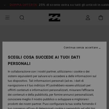
Salta
DOPPIA OFFERTA
25% di sconto extra su tutti gli articoli in saldo*
alle
informazioni
sul
prodotto
Continua senza accettare
SCEGLI COSA SUCCEDE AI TUOI DATI
PERSONALI
In collaborazione con i nostri partner, utilizziamo i cookie o dei
sistemi equivalenti per salvare e/o accedere a delle informazioni sul
tuo dispositivo. Tali informazioni personali (ad es. i dati di
navigazione e il tuo indirizzo IP) potrebbero essere utilizzati per:
offrirti contenuti e informazioni personalizzati, misurare l’efficacia
dei contenuti e della pubblicità, per fornire annunci personalizzati,
conoscere meglio il nostro pubblico o sviluppare e migliorare i
prodotti dei nostri partner. Puoi configurare la tua scelta fornendo il
tuo consenso all’uso di determinati cookie o negandolo ad altri tipi