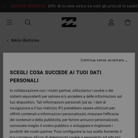
Salta
DOPPIA OFFERTA
25% di sconto extra su tutti gli articoli in saldo*
alle
informazioni
sul
prodotto
Bikini Bottoms
ESAURITE
Continua senza accettare
SCEGLI COSA SUCCEDE AI TUOI DATI
PERSONALI
In collaborazione con i nostri partner, utilizziamo i cookie o dei
sistemi equivalenti per salvare e/o accedere a delle informazioni sul
tuo dispositivo. Tali informazioni personali (ad es. i dati di
navigazione e il tuo indirizzo IP) potrebbero essere utilizzati per:
offrirti contenuti e informazioni personalizzati, misurare l’efficacia
dei contenuti e della pubblicità, per fornire annunci personalizzati,
conoscere meglio il nostro pubblico o sviluppare e migliorare i
prodotti dei nostri partner. Puoi configurare la tua scelta fornendo il
tuo consenso all’uso di determinati cookie o negandolo ad altri tipi