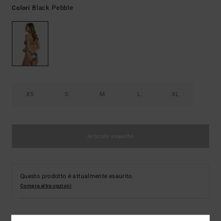
Black Pebble
Colori
XS
S
M
L
XL
Articolo esaurito
Questo prodotto è attualmente esaurito.
Compra altre opzioni