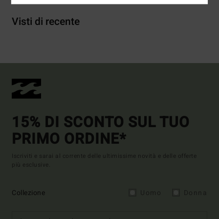
Visti di recente
15% DI SCONTO SUL TUO
PRIMO ORDINE*
Iscriviti e sarai al corrente delle ultimissime novità e delle offerte
più esclusive.
Collezione
Uomo
Donna