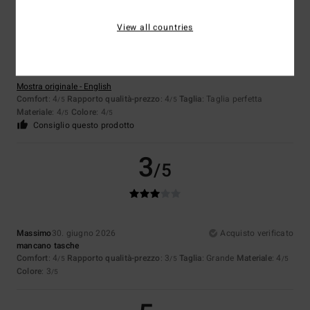
View all countries
Peter
8. luglio 2026
Acquisto verificato
Bene
Mostra originale - English
Comfort
: 4
Rapporto qualità-prezzo
: 4
Taglia
: Taglia perfetta
/5
/5
Materiale
: 4
Colore
: 4
/5
/5
Consiglio questo prodotto
3
/5
Massimo
30. giugno 2026
Acquisto verificato
mancano tasche
Comfort
: 4
Rapporto qualità-prezzo
: 3
Taglia
: Grande
Materiale
: 4
/5
/5
/5
Colore
: 3
/5