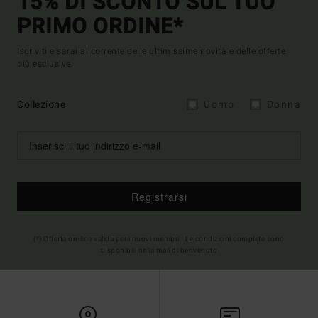
15% DI SCONTO SUL TUO
PRIMO ORDINE*
Iscriviti e sarai al corrente delle ultimissime novità e delle offerte
più esclusive.
Collezione
Uomo
Donna
Registrarsi
(*) Offerta on-line valida per i nuovi membri - Le condizioni complete sono
disponibili nella mail di benvenuto