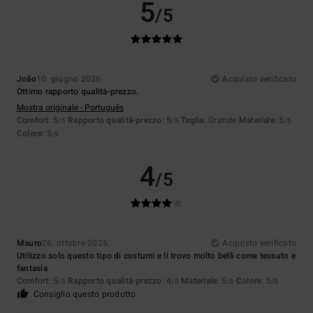
5
/5
João
10. giugno 2026
Acquisto verificato
Ottimo rapporto qualità-prezzo.
Mostra originale - Português
Comfort
: 5
Rapporto qualità-prezzo
: 5
Taglia
: Grande
Materiale
: 5
/5
/5
/5
Colore
: 5
/5
4
/5
Mauro
26. ottobre 2025
Acquisto verificato
Utilizzo solo questo tipo di costumi e li trovo molto belli come tessuto e
fantasia
Comfort
: 5
Rapporto qualità-prezzo
: 4
Materiale
: 5
Colore
: 5
/5
/5
/5
/5
Consiglio questo prodotto