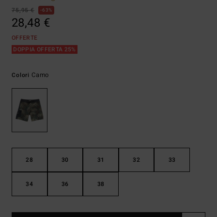
75,95 €
63%
28,48 €
OFFERTE
DOPPIA OFFERTA 25%
Camo
Colori
28
30
31
32
33
34
36
38