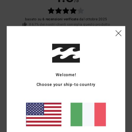
/5
basato su
6 recensioni verificate
dal ottobre 2025
Il 67% dei nostri clienti consiglia questo prodotto
Comfort
Rapporto qualità-prezzo
4.7
4.2
Taglia
Materiale
4.7
Welcome!
Troppo piccolo
Troppo grande
Choose your ship-to country
Colore
4.5
4
/5