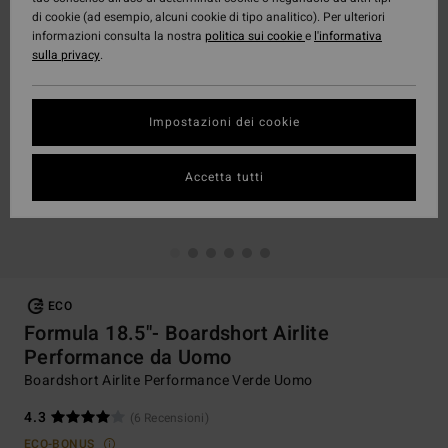
di cookie (ad esempio, alcuni cookie di tipo analitico). Per ulteriori
informazioni consulta la nostra
politica sui cookie
e
l'informativa
sulla privacy
.
Impostazioni dei cookie
Accetta tutti
ECO
Formula 18.5"- Boardshort Airlite
Performance da Uomo
Boardshort Airlite Performance Verde Uomo
4.3
(6 Recensioni)
ECO-BONUS