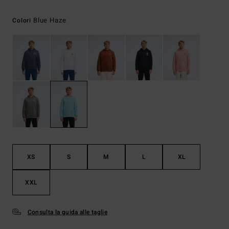
Blue Haze
Colori
XS
S
M
L
XL
XXL
Consulta la guida alle taglie