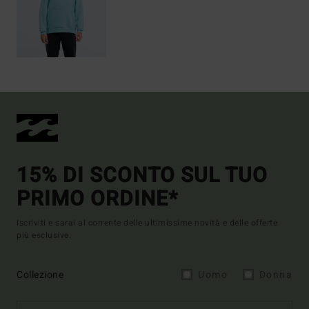
15% DI SCONTO SUL TUO
PRIMO ORDINE*
Iscriviti e sarai al corrente delle ultimissime novità e delle offerte
più esclusive.
Collezione
Uomo
Donna