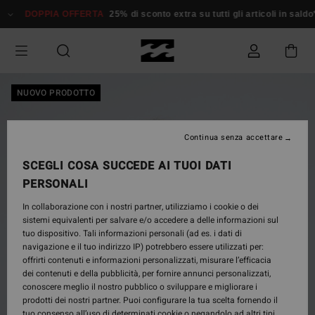
Salta
DOPPIA OFFERTA
25% di sconto extra su tutti gli articoli in saldo*
alle
informazioni
sul
prodotto
NUOVO PRODOTTO
Continua senza accettare
SCEGLI COSA SUCCEDE AI TUOI DATI
PERSONALI
In collaborazione con i nostri partner, utilizziamo i cookie o dei
sistemi equivalenti per salvare e/o accedere a delle informazioni sul
tuo dispositivo. Tali informazioni personali (ad es. i dati di
navigazione e il tuo indirizzo IP) potrebbero essere utilizzati per:
offrirti contenuti e informazioni personalizzati, misurare l’efficacia
dei contenuti e della pubblicità, per fornire annunci personalizzati,
conoscere meglio il nostro pubblico o sviluppare e migliorare i
prodotti dei nostri partner. Puoi configurare la tua scelta fornendo il
tuo consenso all’uso di determinati cookie o negandolo ad altri tipi