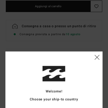
Aggiungi al carrello
Consegna a casa o presso un punto di ritiro
Consegna prevista a partire da
10 agosto
Dettagli & caratteristiche
Felpa con cappuccio Verde Uomo
Style
EBYSF00189
Codice colore
bke0
Caratteristiche
Welcome!
Tessuto:
60% poliestere riciclato, 40% cotone felpato
Choose your ship-to country
[280 g/m2]