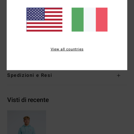
Vestibilità:
felpa con cappuccio
Serigrafia su petto e schiena
Tasca canguro
Lavato in capo
Etichetta sulla cucitura laterale
Composizione
[Tessuto principale] 55% cotone, 25%
View all countries
cotone riciclato, 20% poliestere riciclato
Spedizioni e Resi
Visti di recente