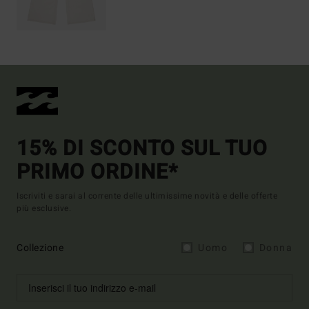
15% DI SCONTO SUL TUO
PRIMO ORDINE*
Iscriviti e sarai al corrente delle ultimissime novità e delle offerte
più esclusive.
Collezione
Uomo
Donna