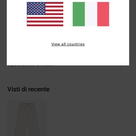
Denim rigido
Gamba svasata che valorizza la figura
Etichetta con bandiera del logo
Composizione
[Tessuto principale] 98% cotone, 2%
elastan
View all countries
Spedizioni e Resi
Visti di recente