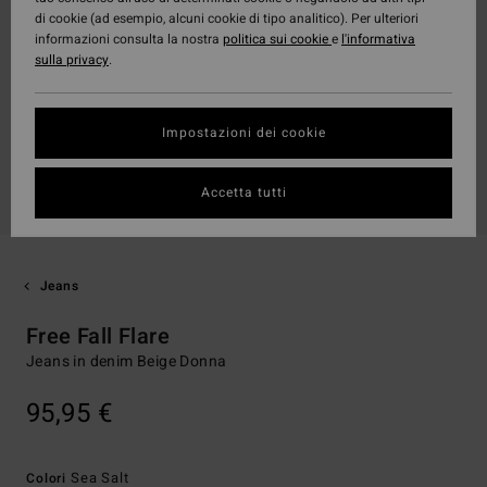
di cookie (ad esempio, alcuni cookie di tipo analitico). Per ulteriori
informazioni consulta la nostra
politica sui cookie
e
l'informativa
sulla privacy
.
Impostazioni dei cookie
Accetta tutti
Jeans
Free Fall Flare
Jeans in denim Beige Donna
95,95 €
Sea Salt
Colori