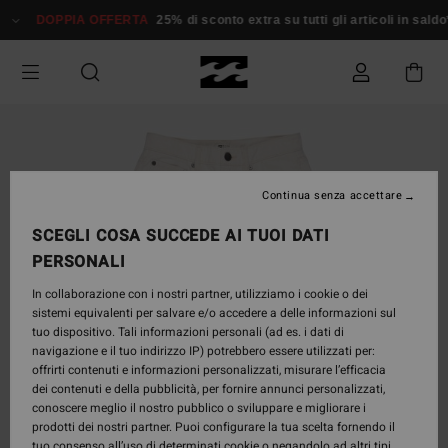
Salta
DOPPIA OFFERTA
25% di sconto extra su tutti gli articoli in saldo*
alle
informazioni
sul
prodotto
Continua senza accettare
SCEGLI COSA SUCCEDE AI TUOI DATI
PERSONALI
In collaborazione con i nostri partner, utilizziamo i cookie o dei
sistemi equivalenti per salvare e/o accedere a delle informazioni sul
tuo dispositivo. Tali informazioni personali (ad es. i dati di
navigazione e il tuo indirizzo IP) potrebbero essere utilizzati per:
offrirti contenuti e informazioni personalizzati, misurare l’efficacia
dei contenuti e della pubblicità, per fornire annunci personalizzati,
conoscere meglio il nostro pubblico o sviluppare e migliorare i
prodotti dei nostri partner. Puoi configurare la tua scelta fornendo il
tuo consenso all’uso di determinati cookie o negandolo ad altri tipi