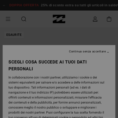
Salta
DOPPIA OFFERTA
25% di sconto extra su tutti gli articoli in saldo*
alle
informazioni
sul
prodotto
ESAURITE
Continua senza accettare
SCEGLI COSA SUCCEDE AI TUOI DATI
PERSONALI
In collaborazione con i nostri partner, utilizziamo i cookie o dei
sistemi equivalenti per salvare e/o accedere a delle informazioni sul
tuo dispositivo. Tali informazioni personali (ad es. i dati di
navigazione e il tuo indirizzo IP) potrebbero essere utilizzati per:
offrirti contenuti e informazioni personalizzati, misurare l’efficacia
dei contenuti e della pubblicità, per fornire annunci personalizzati,
conoscere meglio il nostro pubblico o sviluppare e migliorare i
prodotti dei nostri partner. Puoi configurare la tua scelta fornendo il
tuo consenso all’uso di determinati cookie o negandolo ad altri tipi