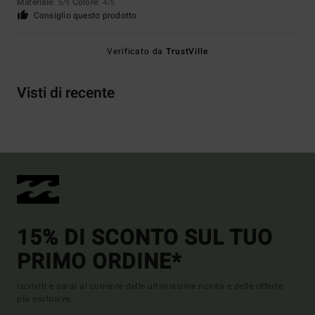
Materiale
: 5
Colore
: 4
/5
/5
Consiglio questo prodotto
Verificato da
TrustVille
Visti di recente
15% DI SCONTO SUL TUO
PRIMO ORDINE*
Iscriviti e sarai al corrente delle ultimissime novità e delle offerte
più esclusive.