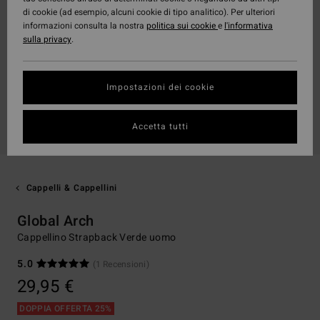
di cookie (ad esempio, alcuni cookie di tipo analitico). Per ulteriori
informazioni consulta la nostra
politica sui cookie
e
l'informativa
sulla privacy
.
Impostazioni dei cookie
Accetta tutti
Cappelli & Cappellini
Global Arch
Cappellino Strapback Verde uomo
5.0
(1 Recensioni)
29,95 €
DOPPIA OFFERTA 25%