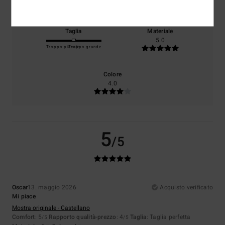
Taglia
Materiale
5.0
Troppo piccolo
Troppo grande
Colore
4.0
5
/5
Oscar
13. maggio 2026
Acquisto verificato
Mi piace
Mostra originale - Castellano
Comfort
: 5
Rapporto qualità-prezzo
: 4
Taglia
: Taglia perfetta
/5
/5