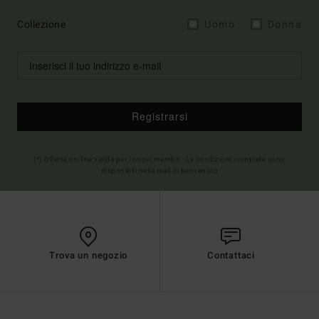
Collezione
Uomo
Donna
Registrarsi
(*) Offerta on-line valida per i nuovi membri - Le condizioni complete sono
disponibili nella mail di benvenuto
Trova un negozio
Contattaci