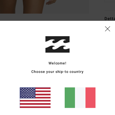
Dett
Mutan
Style
Carat
C
Welcome!
T
Choose your ship-to country
e el
V
C
C
M
Comp