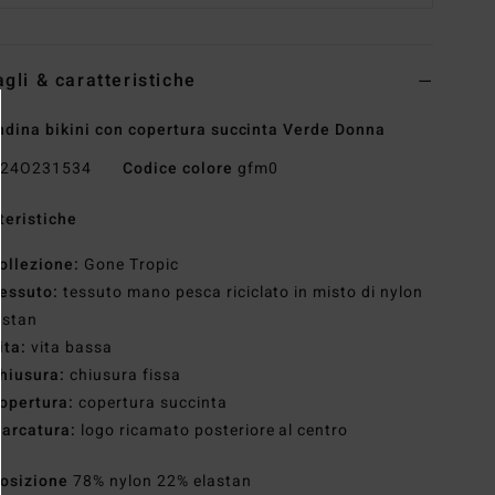
agli & caratteristiche
dina bikini con copertura succinta Verde Donna
24O231534
Codice colore
gfm0
teristiche
ollezione:
Gone Tropic
essuto:
tessuto mano pesca riciclato in misto di nylon
astan
ita:
vita bassa
hiusura:
chiusura fissa
opertura:
copertura succinta
arcatura:
logo ricamato posteriore al centro
osizione
78% nylon 22% elastan