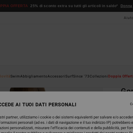
PPIA OFFERTA
25% di sconto extra su tutti gli articoli in saldo*
Donna
Aiut
Home
Novità
Swim
Abbigliamento
Accessori
Surf
Since '73
Collezioni
Doppia Offert
EC
Gon
Mutan
CEDE AI TUOI DATI PERSONALI
C
39,95
stri partner, utilizziamo i cookie o dei sistemi equivalenti per salvare e/o accede
14,
nformazioni personali (ad es. i dati di navigazione e il tuo indirizzo IP) potrebbero e
azioni personalizzati, misurare l’efficacia dei contenuti e della pubblicità, per fo
OFFER