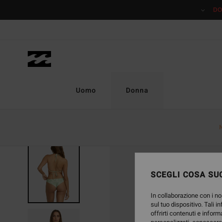
Salta
DO
alle
informazioni
sul
prodotto
Uomo
Donna
SCEGLI COSA SUC
In collaborazione con i no
sul tuo dispositivo. Tali i
offrirti contenuti e inform