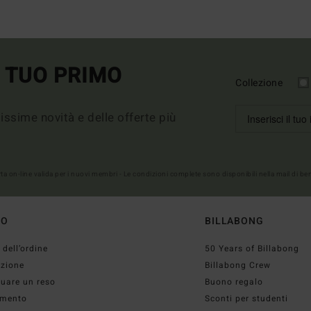
L TUO PRIMO
Collezione
imissime novità e delle offerte più
erta on-line valida per i nuovi membri - Le condizioni complete sono disponibili nella mail di b
TO
BILLABONG
 dell’ordine
50 Years of Billabong
izione
Billabong Crew
tuare un reso
Buono regalo
mento
Sconti per studenti