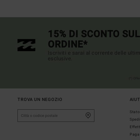
15% DI SCONTO SU
ORDINE*
Iscriviti e sarai al corrente delle ult
esclusive.
(*) Off
TROVA UN NEGOZIO
AIU
Stato
Sped
Effet
Paga