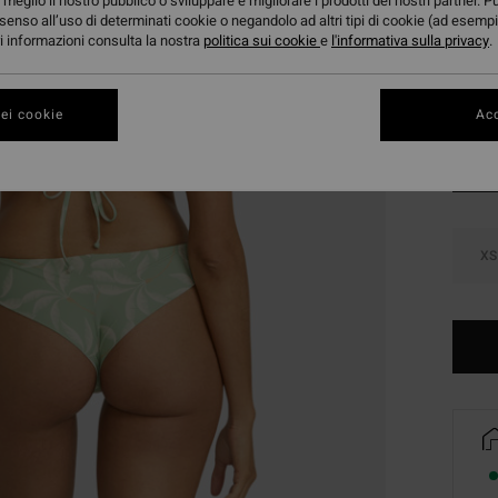
meglio il nostro pubblico o sviluppare e migliorare i prodotti dei nostri partner. P
DOPPI
senso all’uso di determinati cookie o negandolo ad altri tipi di cookie (ad esempi
ori informazioni consulta la nostra
politica sui cookie
e
l'informativa sulla privacy
.
Color
ei cookie
Acc
XS