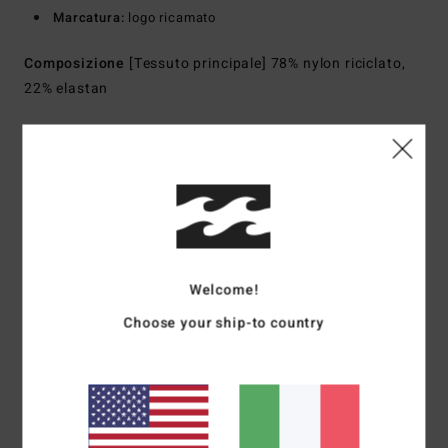
Marcatura:
logo ricamato
Composizione
[Tessuto principale] 78% nylon riciclato,
22% elastan
Spedizioni e Resi
Recensioni dei clienti
Welcome!
Punteggio medio
Choose your ship-to country
5.0
/5
basato su
1 recensioni verificate
dal giugno 2026