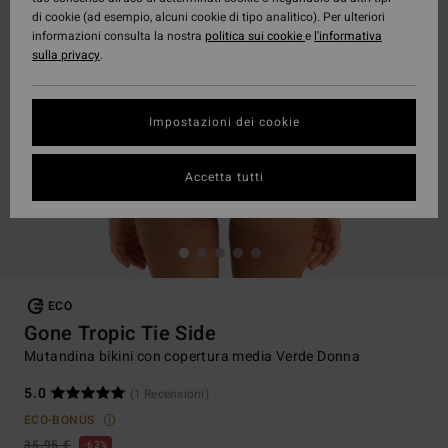
di cookie (ad esempio, alcuni cookie di tipo analitico). Per ulteriori
informazioni consulta la nostra
politica sui cookie
e
l'informativa
sulla privacy
.
Impostazioni dei cookie
Accetta tutti
ECO
Gone Tropic Tie Side
Mutandina bikini con copertura media Verde Donna
5.0
(1 Recensioni)
ECO-BONUS
35,95 €
63%