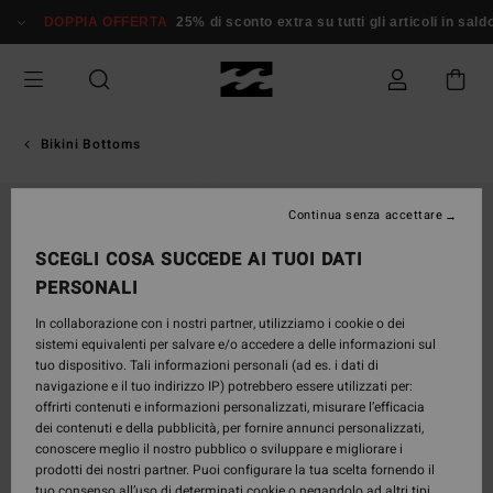
Salta
DOPPIA OFFERTA
25% di sconto extra su tutti gli articoli in saldo*
alle
informazioni
sul
prodotto
Bikini Bottoms
Continua senza accettare
SCEGLI COSA SUCCEDE AI TUOI DATI
PERSONALI
In collaborazione con i nostri partner, utilizziamo i cookie o dei
sistemi equivalenti per salvare e/o accedere a delle informazioni sul
tuo dispositivo. Tali informazioni personali (ad es. i dati di
navigazione e il tuo indirizzo IP) potrebbero essere utilizzati per:
offrirti contenuti e informazioni personalizzati, misurare l’efficacia
dei contenuti e della pubblicità, per fornire annunci personalizzati,
conoscere meglio il nostro pubblico o sviluppare e migliorare i
prodotti dei nostri partner. Puoi configurare la tua scelta fornendo il
tuo consenso all’uso di determinati cookie o negandolo ad altri tipi