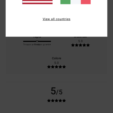
Il 0% dei nostri clienti consiglia questo prodotto
Comfort
Rapporto qualità-prezzo
View all countries
5.0
4.0
Taglia
Materiale
5.0
Troppo piccolo
Troppo grande
Colore
5.0
5
/5