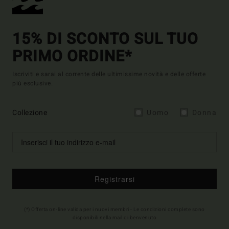
15% DI SCONTO SUL TUO
PRIMO ORDINE*
Iscriviti e sarai al corrente delle ultimissime novità e delle offerte
più esclusive.
Collezione
Uomo
Donna
Registrarsi
(*) Offerta on-line valida per i nuovi membri - Le condizioni complete sono
disponibili nella mail di benvenuto